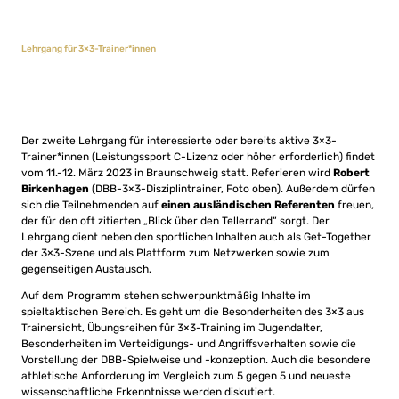
Lehrgang für 3×3-Trainer*innen
Der zweite Lehrgang für interessierte oder bereits aktive 3×3-
Trainer*innen (Leistungssport C-Lizenz oder höher erforderlich) findet
vom 11.-12. März 2023 in Braunschweig statt. Referieren wird
Robert
Birkenhagen
(DBB-3×3-Disziplintrainer, Foto oben). Außerdem dürfen
sich die Teilnehmenden auf
einen ausländischen Referenten
freuen,
der für den oft zitierten „Blick über den Tellerrand“ sorgt. Der
Lehrgang dient neben den sportlichen Inhalten auch als Get-Together
der 3×3-Szene und als Plattform zum Netzwerken sowie zum
gegenseitigen Austausch.
Auf dem Programm stehen schwerpunktmäßig Inhalte im
spieltaktischen Bereich. Es geht um die Besonderheiten des 3×3 aus
Trainersicht, Übungsreihen für 3×3-Training im Jugendalter,
Besonderheiten im Verteidigungs- und Angriffsverhalten sowie die
Vorstellung der DBB-Spielweise und -konzeption. Auch die besondere
athletische Anforderung im Vergleich zum 5 gegen 5 und neueste
wissenschaftliche Erkenntnisse werden diskutiert.