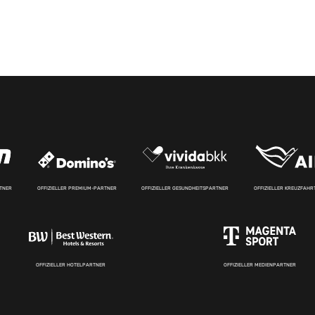
RTNER
OFFIZIELLER PREMIUM-PARTNER
OFFIZIELLER GESUNDHEITSPARTNER
OFFIZIELLER KREUZFAH
OFFIZIELLER HOTELPARTNER
OFFIZIELLER MEDIENPARTNER