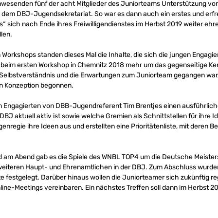
wesenden fünf der acht Mitglieder des Juniorteams Unterstützung vo
s dem DBJ-Jugendsekretariat. So war es dann auch ein erstes und erfr
“ sich nach Ende ihres Freiwilligendienstes im Herbst 2019 weiter ehr
len.
Workshops standen dieses Mal die Inhalte, die sich die jungen Engagie
beim ersten Workshop in Chemnitz 2018 mehr um das gegenseitige Ke
Selbstverständnis und die Erwartungen zum Juniorteam gegangen war,
ren Konzeption begonnen.
 Engagierten von DBB-Jugendreferent Tim Brentjes einen ausführliche
 DBJ aktuell aktiv ist sowie welche Gremien als Schnittstellen für ihre
enregie ihre Ideen aus und erstellten eine Prioritätenliste, mit deren Be
 am Abend gab es die Spiele des WNBL TOP4 um die Deutsche Meisters
weiteren Haupt- und Ehrenamtlichen in der DBJ. Zum Abschluss wurden
ekte festgelegt. Darüber hinaus wollen die Juniorteamer sich zukünftig 
ine-Meetings vereinbaren. Ein nächstes Treffen soll dann im Herbst 20