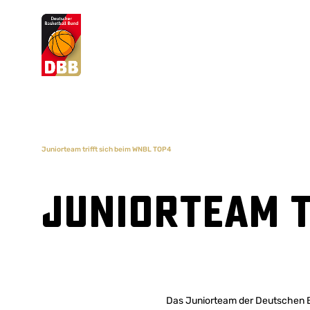
Suchvorschläge
Lorem Ipsum
Dolor Sit
Amet Valputo
Juniorteam trifft sich beim WNBL TOP4
Juniorteam t
Das Juniorteam der Deutschen B