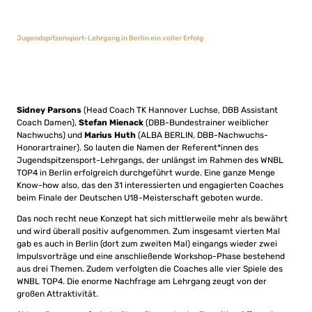
Jugendspitzensport-Lehrgang in Berlin ein voller Erfolg
Sidney Parsons
(Head Coach TK Hannover Luchse, DBB Assistant
Coach Damen),
Stefan Mienack
(DBB-Bundestrainer weiblicher
Nachwuchs) und
Marius Huth
(ALBA BERLIN, DBB-Nachwuchs-
Honorartrainer). So lauten die Namen der Referent*innen des
Jugendspitzensport-Lehrgangs, der unlängst im Rahmen des WNBL
TOP4 in Berlin erfolgreich durchgeführt wurde. Eine ganze Menge
Know-how also, das den 31 interessierten und engagierten Coaches
beim Finale der Deutschen U18-Meisterschaft geboten wurde.
Das noch recht neue Konzept hat sich mittlerweile mehr als bewährt
und wird überall positiv aufgenommen. Zum insgesamt vierten Mal
gab es auch in Berlin (dort zum zweiten Mal) eingangs wieder zwei
Impulsvorträge und eine anschließende Workshop-Phase bestehend
aus drei Themen. Zudem verfolgten die Coaches alle vier Spiele des
WNBL TOP4. Die enorme Nachfrage am Lehrgang zeugt von der
großen Attraktivität.