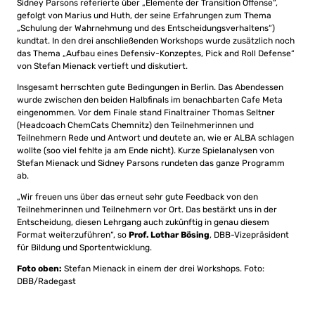
Sidney Parsons referierte über „Elemente der Transition Offense“,
gefolgt von Marius und Huth, der seine Erfahrungen zum Thema
„Schulung der Wahrnehmung und des Entscheidungsverhaltens“)
kundtat. In den drei anschließenden Workshops wurde zusätzlich noch
das Thema „Aufbau eines Defensiv-Konzeptes, Pick and Roll Defense“
von Stefan Mienack vertieft und diskutiert.
Insgesamt herrschten gute Bedingungen in Berlin. Das Abendessen
wurde zwischen den beiden Halbfinals im benachbarten Cafe Meta
eingenommen. Vor dem Finale stand Finaltrainer Thomas Seltner
(Headcoach ChemCats Chemnitz) den Teilnehmerinnen und
Teilnehmern Rede und Antwort und deutete an, wie er ALBA schlagen
wollte (soo viel fehlte ja am Ende nicht). Kurze Spielanalysen von
Stefan Mienack und Sidney Parsons rundeten das ganze Programm
ab.
„Wir freuen uns über das erneut sehr gute Feedback von den
Teilnehmerinnen und Teilnehmern vor Ort. Das bestärkt uns in der
Entscheidung, diesen Lehrgang auch zukünftig in genau diesem
Format weiterzuführen“, so
Prof. Lothar Bösing
, DBB-Vizepräsident
für Bildung und Sportentwicklung.
Foto oben:
Stefan Mienack in einem der drei Workshops. Foto:
DBB/Radegast