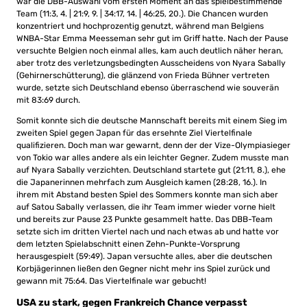
war die DBB-Auswahl vom ersten Moment an das spielbestimmende
Team (11:3, 4. | 21:9, 9. | 34:17, 14. | 46:25, 20.). Die Chancen wurden
konzentriert und hochprozentig genutzt, während man Belgiens
WNBA-Star Emma Meesseman sehr gut im Griff hatte. Nach der Pause
versuchte Belgien noch einmal alles, kam auch deutlich näher heran,
aber trotz des verletzungsbedingten Ausscheidens von Nyara Sabally
(Gehirnerschütterung), die glänzend von Frieda Bühner vertreten
wurde, setzte sich Deutschland ebenso überraschend wie souverän
mit 83:69 durch.
Somit konnte sich die deutsche Mannschaft bereits mit einem Sieg im
zweiten Spiel gegen Japan für das ersehnte Ziel Viertelfinale
qualifizieren. Doch man war gewarnt, denn der der Vize-Olympiasieger
von Tokio war alles andere als ein leichter Gegner. Zudem musste man
auf Nyara Sabally verzichten. Deutschland startete gut (21:11, 8.), ehe
die Japanerinnen mehrfach zum Ausgleich kamen (28:28, 16.). In
ihrem mit Abstand besten Spiel des Sommers konnte man sich aber
auf Satou Sabally verlassen, die ihr Team immer wieder vorne hielt
und bereits zur Pause 23 Punkte gesammelt hatte. Das DBB-Team
setzte sich im dritten Viertel nach und nach etwas ab und hatte vor
dem letzten Spielabschnitt einen Zehn-Punkte-Vorsprung
herausgespielt (59:49). Japan versuchte alles, aber die deutschen
Korbjägerinnen ließen den Gegner nicht mehr ins Spiel zurück und
gewann mit 75:64. Das Viertelfinale war gebucht!
USA zu stark, gegen Frankreich Chance verpasst