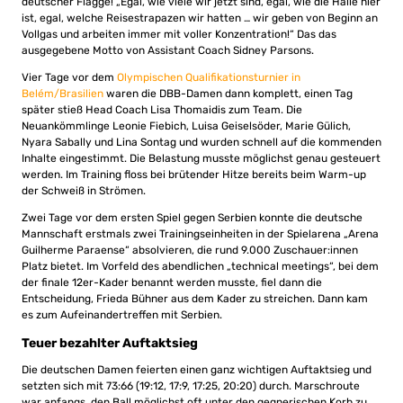
deutscher Flagge! „Egal, wie viele wir jetzt sind, egal, wie die Halle hier
ist, egal, welche Reisestrapazen wir hatten … wir geben von Beginn an
Vollgas und arbeiten immer mit voller Konzentration!“ Das das
ausgegebene Motto von Assistant Coach Sidney Parsons.
Vier Tage vor dem
Olympischen Qualifikationsturnier in
Belém/Brasilien
waren die DBB-Damen dann komplett, einen Tag
später stieß Head Coach Lisa Thomaidis zum Team. Die
Neuankömmlinge Leonie Fiebich, Luisa Geiselsöder, Marie Gülich,
Nyara Sabally und Lina Sontag und wurden schnell auf die kommenden
Inhalte eingestimmt. Die Belastung musste möglichst genau gesteuert
werden. Im Training floss bei brütender Hitze bereits beim Warm-up
der Schweiß in Strömen.
Zwei Tage vor dem ersten Spiel gegen Serbien konnte die deutsche
Mannschaft erstmals zwei Trainingseinheiten in der Spielarena „Arena
Guilherme Paraense“ absolvieren, die rund 9.000 Zuschauer:innen
Platz bietet. Im Vorfeld des abendlichen „technical meetings“, bei dem
der finale 12er-Kader benannt werden musste, fiel dann die
Entscheidung, Frieda Bühner aus dem Kader zu streichen. Dann kam
es zum Aufeinandertreffen mit Serbien.
Teuer bezahlter Auftaktsieg
Die deutschen Damen feierten einen ganz wichtigen Auftaktsieg und
setzten sich mit 73:66 (19:12, 17:9, 17:25, 20:20) durch. Marschroute
war anfangs, den Ball möglichst oft unter den gegnerischen Korb zu