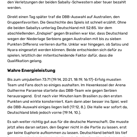
den Verletzungen der beiden Sabally-Schwestern aber teuer bezahlt
werden.
Direkt einen Tag später traf die DBB-Auswahl auf Australien, den
Gruppenfavoriten. Die Geschichte des Spiels ist schnell erzählt. Ohne
die beiden Saballys unterlag Deutschland mit 52:85. Vor dem
abschließenden „Endspiel“ gegen Brasilien war klar, dass Deutschland
wegen der Niederlage Serbiens gegen Australien mit bis zu sieben
Punkten Differenz verlieren durfte. Unklar war hingegen, ob Satou und
Nyara eingesetzt werden können. Beide entschieden sich dafür zu
spielen, letztlich der mitentscheidende Faktor dafür, dass die
Qualifikation gelang.
Wahre Energieleistung
Bis zum umjubelten 73:71 (19:14, 20:21, 18:19, 16:17)-Erfolg mussten
Team und Fans doch so einiges aushalten. Im Hexenkessel der Arena
Guilherme Paraense startete das DBB-Team wie gegen Serbien
herausragend. Erst nach vier Minuten kam Brasilien zu den ersten
Punkten und wirkte konsterniert. Kam dann aber besser ins Spiel, weil
die DBB-Auswahl einiges liegen ließ (17:12, 8.). Die Halle war sofort da,
Deutschland blieb jedoch vorne (19:14, 10.).
Es sah weiter richtig gut aus für die deutsche Mannschaft. Die musste
jetzt alles daran setzen, den Gegner nicht in die Partie zu lassen, erst
gar keine Euphorie aufkommen zu lassen. Deutschland behielt bis tief