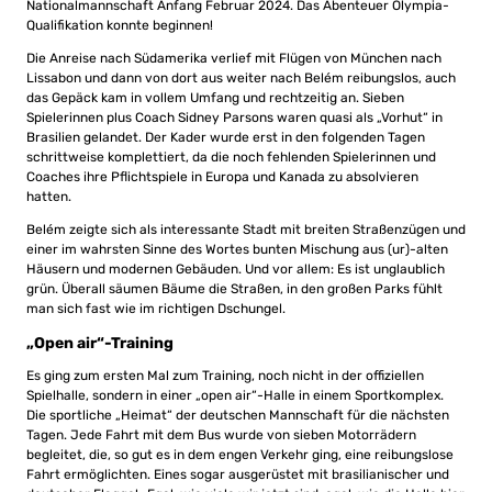
Nationalmannschaft Anfang Februar 2024. Das Abenteuer Olympia-
Qualifikation konnte beginnen!
Die Anreise nach Südamerika verlief mit Flügen von München nach
Lissabon und dann von dort aus weiter nach Belém reibungslos, auch
das Gepäck kam in vollem Umfang und rechtzeitig an. Sieben
Spielerinnen plus Coach Sidney Parsons waren quasi als „Vorhut“ in
Brasilien gelandet. Der Kader wurde erst in den folgenden Tagen
schrittweise komplettiert, da die noch fehlenden Spielerinnen und
Coaches ihre Pflichtspiele in Europa und Kanada zu absolvieren
hatten.
Belém zeigte sich als interessante Stadt mit breiten Straßenzügen und
einer im wahrsten Sinne des Wortes bunten Mischung aus (ur)-alten
Häusern und modernen Gebäuden. Und vor allem: Es ist unglaublich
grün. Überall säumen Bäume die Straßen, in den großen Parks fühlt
man sich fast wie im richtigen Dschungel.
„Open air“-Training
Es ging zum ersten Mal zum Training, noch nicht in der offiziellen
Spielhalle, sondern in einer „open air“-Halle in einem Sportkomplex.
Die sportliche „Heimat“ der deutschen Mannschaft für die nächsten
Tagen. Jede Fahrt mit dem Bus wurde von sieben Motorrädern
begleitet, die, so gut es in dem engen Verkehr ging, eine reibungslose
Fahrt ermöglichten. Eines sogar ausgerüstet mit brasilianischer und