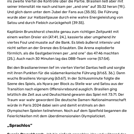
ins zweite Viertel die Kontrolle über die Partie. Brasilien ließ aber mit
seiner Intensität nie nach und kam per „and one“ auf 35:32 heran (19.).
Und glich dann unter dem Jubel der Fans aus (35:35). Die Führung
wurde aber zur Halbzeitpause durch eine wahre Energieleistung von
Satou und durch Fiebich zurückgeholt (39:35).
Kapitänin Brunckhorst checkte genau zum richtigen Zeitpunkt mit
einem weiten Dreier ein (47:41, 24.), kassierte aber umgehend ihr
viertes Foul und musste auf die Bank. Es blieb äußerst intensiv und
nicht selten an der Grenze des Erlaubten. Die Arena explodierte
förmlich, als die Gastgeberinnen per „and one“ das 47:46 machten
(25.). Auch nach 30 Minuten lag das DBB-Team vorne (57:54).
Bei den Brasilianerinnen lief im vierten Viertel Dantas heiß und sorgte
mit ihren Punkten für die südamerikanische Führung (61:63, 36.). Dann
wuchs Brasiliens Vorsprung (63:67). In der Schlussminute folgte die
Szene des Spiels, als Nyara per Block zu Stelle war und Satou aus der
Transition nach eigenem Offensivrebound ausglich. Brasilien ging
letztlich die Zeit aus und Deutschland gewann das Spiel mit 73:71. Der
Traum war wahr geworden! Die deutsche Damen-Nationalmannschaft
würde in Paris 2024 dabei sein und damit erstmals an den
Olympischen Spielen teilnehmen. Noch auf dem Spielfeld begannen die
Feierlichkeiten mit dem überdimensionalen Olympiaticket.
„Sprachlos“