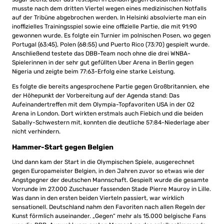
musste nach dem dritten Viertel wegen eines medizinischen Notfalls
auf der Tribüne abgebrochen werden. In Helsinki absolvierte man ein
inoffizielles Trainingsspiel sowie eine offizielle Partie, die mit 91:90
gewonnen wurde. Es folgte ein Turnier im polnischen Posen, wo gegen
Portugal (63:45), Polen (68:55) und Puerto Rico (73:70) gespielt wurde.
Anschließend testete das DBB-Team noch ohne die drei WNBA-
Spielerinnen in der sehr gut gefüllten Uber Arena in Berlin gegen
Nigeria und zeigte beim 77:63-Erfolg eine starke Leistung.
Es folgte die bereits angesprochene Partie gegen Großbritannien, ehe
der Höhepunkt der Vorbereitung auf der Agenda stand: Das
Aufeinandertreffen mit dem Olympia-Topfavoriten USA in der O2
Arena in London. Dort wirkten erstmals auch Fiebich und die beiden
Sabally-Schwestern mit, konnten die deutliche 57:84-Niederlage aber
nicht verhindern.
Hammer-Start gegen Belgien
Und dann kam der Start in die Olympischen Spiele, ausgerechnet
gegen Europameister Belgien, in den Jahren zuvor so etwas wie der
Angstgegner der deutschen Mannschaft. Gespielt wurde die gesamte
Vorrunde im 27.000 Zuschauer fassenden Stade Pierre Mauroy in Lille.
Was dann in den ersten beiden Vierteln passiert, war wirklich
sensationell. Deutschland nahm den Favoriten nach allen Regeln der
Kunst förmlich auseinander. „Gegen“ mehr als 15.000 belgische Fans