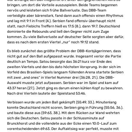
bringen, um dort die Vorteile auszuspielen. Beide Teams begannen
nervös und leisteten sich frühe Ballverluste. Das DBB-Team
verteidigte aber bärenstark, fand dann auch offensiv einen Rhythmus
und lag mit 9:1 in Front (4.). Serbien fand offensiv überhaupt nicht
statt, nach Fiebichs Treffern hieß es 17:5 (8.), dann 19:7. Deutschland
dominierte die Rebounds und ließ den Gegner nicht zum Zuge
kommen. Zu viele Ballverluste auf deutscher Seite sorgten aber dafür,
dass es nach dem ersten Viertel „nur“ noch 19:12 stand.
Es blieb zunächst das größte Problem der DBB-Korbjägerinnen, dass
nicht gut auf den Ball aufgepasst wurde. Insgesamt verlor die Partie
deutlich an Tempo. Satou besorgte das 36:21 kurz vor Ende des
zweiten Viertels und den bis dato höchsten Vorsprung. In der sich im
Vorfeld des Brasilien-Spiels langsam füllenden Arena startete Serbien
mit zwei „and ones“ in Viertel Nummer drei (36:28, 21.). Die DBB-
Auswahl musste jetzt aufpassen. Serbien war im Spiel und kam auf
43:37 heran (27.). Jetzt ging es darum einen kühlen Kopf zu bewahren.
Nach drei Vierteln lautete der Spielstand 53:46.
Verbissen wurde um jeden Ball gekämpft (55:49, 33.). Minutenlang
konnte Deutschland nicht scoren, Serbien ging in Führung (55:56, 36.).
und baute diese aus (59:63, 38.). Mit dem Rücken zur Wand wehrten
sich die Deutschen. Satou passte in der Schlussminute auf
Brunckhorst und die vollendete aus der Ecke einen 10:0-Lauf zum
vorentscheidenden 69:63. Der Auftaktsieg war perfekt, musste mit