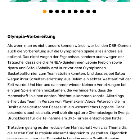
Olympia-Vorbereitung
Als wenn man es nicht anders kennen würde, war bei den DBB-Damen
auch die Vorbereitung auf die Olympischen Spiele alles andere als
optimal. Das nicht wegen der Ergebnisse, sondern auch wegen der
Tatsache, dasss die drei WNBA-Spielerinnen Leonie Fiebich sowie
Nyara und Satou Sabally erst kurz vor dem Olympischen
Basketballturnier zum Team stoßen konnten. Und dass es bei Satou
wegen ihrer Schulterverletzung aus Belém ein echter Wettlauf mit der
Zeit wurde. Und hier und da immer wieder kleinere Verletzungen bei
einigen Spielerinnen hinzukamen, die verhinderten, dass die
Mannschaft in einen echten Rhythmus kommen konnte. Allerdings
erhielt das Team in Person von Playmakerin Alexis Peterson, die im
Besitz eines deutschen Passes ist, ein wesentliches Upgrade. Ganz
besonders auch deshalb, weil sich die spätere Olympiasiegerin Svenja
Brunckhorst für die Teilnahme am 3×3-Turnier entschieden hatte.
Trotzdem gelang es der reduzierten Mannschaft von Lisa Thomaidis,
die ersten fünf Testspiele allesamt siegreich zu gestalten. Eigentlich
sogar sechs, aber das Testspiel in London gegen Großbritannien