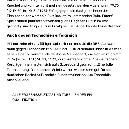
verletzte sich Playmakerin Alexis Peterson in der 17. Minute am
Knöchel und konnte nicht mehr eingesetzt werden – gelang ein 79:76
(19:19, 20:16, 19:18, 21:23)-Erfolg gegen die Gastgeberinnen der
Finalphase der Women’s EuroBasket im kommenden Jahr. Fümnf
Spielerinnen punkteten zweistellig, das Hagener Publikum war
großartig und trug viel zum Erfolg bei. Der Jubel kannte keine Grenzen.
Auch gegen Tschechien erfolgreich
Mit nur zehn einsatzfähigen Spielerinnen musste die DBB-Auswahl
dann gegen Tschechien ran. Die rund 1.700 Zuschauer:innen in Wetzlar
sahen eine toll kämpfende deutsche Mannschaft, die sich letztlich mit
74:67 (20:20, 17:17, 20:10, 17:20) durchsetzen konnte. Alle deutschen
Korbjägerinnen hatten sich aufs Scoreboard gebracht. „Eine tolle
Teamleistung. Diese beiden Spiele waren wieder sehr gut für den
deutschen Basketball“, meinte Bundestrainerinn Lisa Thomaidis
anschließend.
ALLE ERGEBNISSE, STATS UND TABELLEN DER EM-
QUALIFIKATION