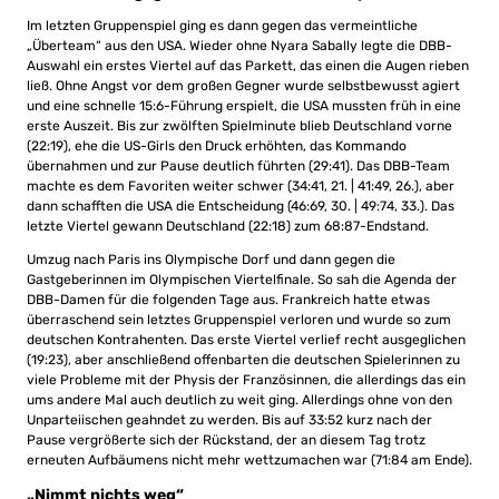
Im letzten Gruppenspiel ging es dann gegen das vermeintliche
„Überteam“ aus den USA. Wieder ohne Nyara Sabally legte die DBB-
Auswahl ein erstes Viertel auf das Parkett, das einen die Augen rieben
ließ. Ohne Angst vor dem großen Gegner wurde selbstbewusst agiert
und eine schnelle 15:6-Führung erspielt, die USA mussten früh in eine
erste Auszeit. Bis zur zwölften Spielminute blieb Deutschland vorne
(22:19), ehe die US-Girls den Druck erhöhten, das Kommando
übernahmen und zur Pause deutlich führten (29:41). Das DBB-Team
machte es dem Favoriten weiter schwer (34:41, 21. | 41:49, 26.), aber
dann schafften die USA die Entscheidung (46:69, 30. | 49:74, 33.). Das
letzte Viertel gewann Deutschland (22:18) zum 68:87-Endstand.
Umzug nach Paris ins Olympische Dorf und dann gegen die
Gastgeberinnen im Olympischen Viertelfinale. So sah die Agenda der
DBB-Damen für die folgenden Tage aus. Frankreich hatte etwas
überraschend sein letztes Gruppenspiel verloren und wurde so zum
deutschen Kontrahenten. Das erste Viertel verlief recht ausgeglichen
(19:23), aber anschließend offenbarten die deutschen Spielerinnen zu
viele Probleme mit der Physis der Französinnen, die allerdings das ein
ums andere Mal auch deutlich zu weit ging. Allerdings ohne von den
Unparteiischen geahndet zu werden. Bis auf 33:52 kurz nach der
Pause vergrößerte sich der Rückstand, der an diesem Tag trotz
erneuten Aufbäumens nicht mehr wettzumachen war (71:84 am Ende).
„Nimmt nichts weg“