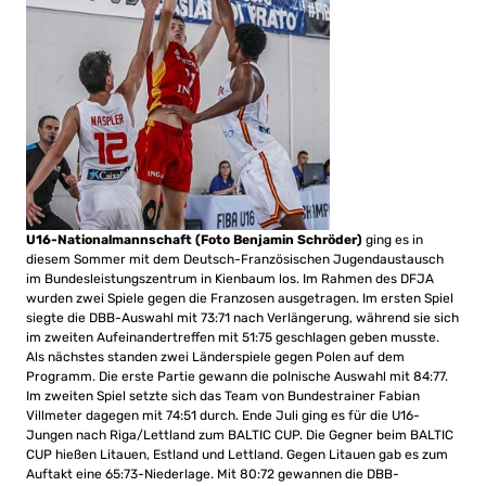
U16-Nationalmannschaft (Foto Benjamin Schröder)
ging es in
diesem Sommer mit dem Deutsch-Französischen Jugendaustausch
im Bundesleistungszentrum in Kienbaum los. Im Rahmen des DFJA
wurden zwei Spiele gegen die Franzosen ausgetragen. Im ersten Spiel
siegte die DBB-Auswahl mit 73:71 nach Verlängerung, während sie sich
im zweiten Aufeinandertreffen mit 51:75 geschlagen geben musste.
Als nächstes standen zwei Länderspiele gegen Polen auf dem
Programm. Die erste Partie gewann die polnische Auswahl mit 84:77.
Im zweiten Spiel setzte sich das Team von Bundestrainer Fabian
Villmeter dagegen mit 74:51 durch. Ende Juli ging es für die U16-
Jungen nach Riga/Lettland zum BALTIC CUP. Die Gegner beim BALTIC
CUP hießen Litauen, Estland und Lettland. Gegen Litauen gab es zum
Auftakt eine 65:73-Niederlage. Mit 80:72 gewannen die DBB-