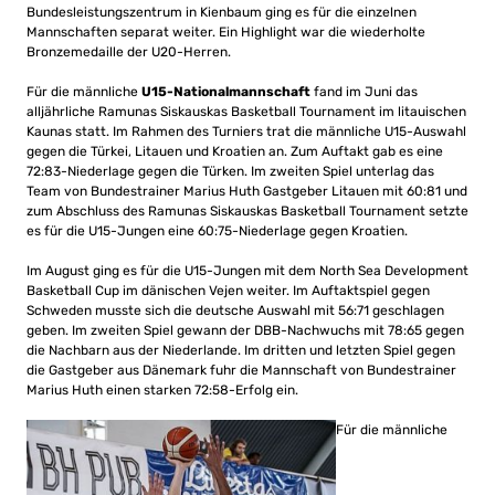
Bundesleistungszentrum in Kienbaum ging es für die einzelnen
Mannschaften separat weiter. Ein Highlight war die wiederholte
Bronzemedaille der U20-Herren.
Für die
männliche
U15-Nationalmannschaft
fand im Juni das
alljährliche Ramunas Siskauskas Basketball Tournament im litauischen
Kaunas statt. Im Rahmen des Turniers trat die männliche U15-Auswahl
gegen die Türkei, Litauen und Kroatien an. Zum Auftakt gab es eine
72:83-Niederlage gegen die Türken. Im zweiten Spiel unterlag das
Team von Bundestrainer Marius Huth Gastgeber Litauen mit 60:81 und
zum Abschluss des Ramunas Siskauskas Basketball Tournament setzte
es für die U15-Jungen eine 60:75-Niederlage gegen Kroatien.
Im August ging es für die U15-Jungen mit dem North Sea Development
Basketball Cup im dänischen Vejen weiter. Im Auftaktspiel gegen
Schweden musste sich die deutsche Auswahl mit 56:71 geschlagen
geben. Im zweiten Spiel gewann der DBB-Nachwuchs mit 78:65 gegen
die Nachbarn aus der Niederlande. Im dritten und letzten Spiel gegen
die Gastgeber aus Dänemark fuhr die Mannschaft von Bundestrainer
Marius Huth einen starken 72:58-Erfolg ein.
Für die männliche