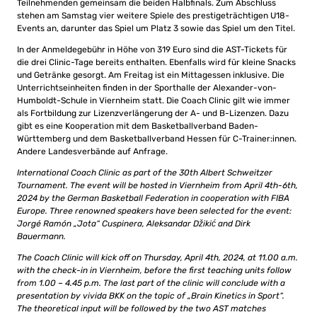
Teilnehmenden gemeinsam die beiden Halbfinals. Zum Abschluss
stehen am Samstag vier weitere Spiele des prestigeträchtigen U18-
Events an, darunter das Spiel um Platz 3 sowie das Spiel um den Titel.
In der Anmeldegebühr in Höhe von 319 Euro sind die AST-Tickets für
die drei Clinic-Tage bereits enthalten. Ebenfalls wird für kleine Snacks
und Getränke gesorgt. Am Freitag ist ein Mittagessen inklusive. Die
Unterrichtseinheiten finden in der Sporthalle der Alexander-von-
Humboldt-Schule in Viernheim statt. Die Coach Clinic gilt wie immer
als Fortbildung zur Lizenzverlängerung der A- und B-Lizenzen. Dazu
gibt es eine Kooperation mit dem Basketballverband Baden-
Württemberg und dem Basketballverband Hessen für C-Trainer:innen.
Andere Landesverbände auf Anfrage.
International Coach Clinic as part of the 30th Albert Schweitzer
Tournament. The event will be hosted in Viernheim from April 4th-6th,
2024 by the German Basketball Federation in cooperation with FIBA
Europe. Three renowned speakers have been selected for the event:
Jorgé Ramón „Jota“ Cuspinera, Aleksandar Džikić and Dirk
Bauermann.
The Coach Clinic will kick off on Thursday, April 4th, 2024, at 11.00 a.m.
with the check-in in Viernheim, before the first teaching units follow
from 1.00 – 4.45 p.m. The last part of the clinic will conclude with a
presentation by vivida BKK on the topic of „Brain Kinetics in Sport“.
The theoretical input will be followed by the two AST matches