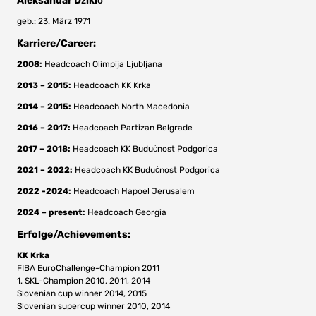
Aleksandar Džikić
geb.: 23. März 1971
Karriere/Career:
2008:
Headcoach Olimpija Ljubljana
2013 – 2015:
Headcoach KK Krka
2014 – 2015:
Headcoach North Macedonia
2016 – 2017:
Headcoach Partizan Belgrade
2017 – 2018:
Headcoach KK Budućnost Podgorica
2021 – 2022:
Headcoach KK Budućnost Podgorica
2022 -2024:
Headcoach Hapoel Jerusalem
2024 – present:
Headcoach Georgia
Erfolge/Achievements:
KK Krka
FIBA EuroChallenge-Champion 2011
1. SKL-Champion 2010, 2011, 2014
Slovenian cup winner 2014, 2015
Slovenian supercup winner 2010, 2014