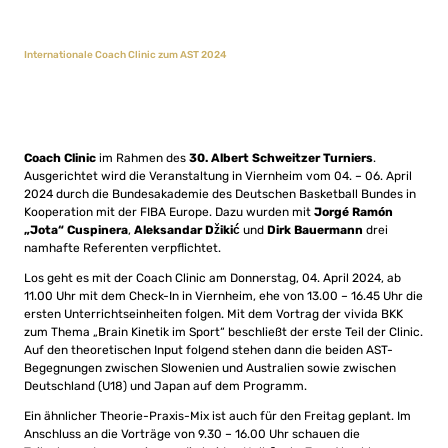
Internationale Coach Clinic zum AST 2024
Coach Clinic
im Rahmen des
30. Albert Schweitzer Turniers
.
Ausgerichtet wird die Veranstaltung in Viernheim vom 04. – 06. April
2024 durch die Bundesakademie des Deutschen Basketball Bundes in
Kooperation mit der FIBA Europe. Dazu wurden mit
Jorgé Ramón
„Jota“ Cuspinera
,
Aleksandar Džikić
und
Dirk Bauermann
drei
namhafte Referenten verpflichtet.
Los geht es mit der Coach Clinic am Donnerstag, 04. April 2024, ab
11.00 Uhr mit dem Check-In in Viernheim, ehe von 13.00 – 16.45 Uhr die
ersten Unterrichtseinheiten folgen. Mit dem Vortrag der vivida BKK
zum Thema „Brain Kinetik im Sport“ beschließt der erste Teil der Clinic.
Auf den theoretischen Input folgend stehen dann die beiden AST-
Begegnungen zwischen Slowenien und Australien sowie zwischen
Deutschland (U18) und Japan auf dem Programm.
Ein ähnlicher Theorie-Praxis-Mix ist auch für den Freitag geplant. Im
Anschluss an die Vorträge von 9.30 – 16.00 Uhr schauen die