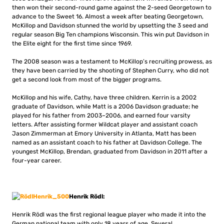
then won their second-round game against the 2-seed Georgetown to
advance to the Sweet 16. Almost a week after beating Georgetown,
McKillop and Davidson stunned the world by upsetting the 3 seed and
regular season Big Ten champions Wisconsin. This win put Davidson in
the Elite eight for the first time since 1969.
The 2008 season was a testament to McKillop’s recruiting prowess, as
they have been carried by the shooting of Stephen Curry, who did not
get a second look from most of the bigger programs.
McKillop and his wife, Cathy, have three children. Kerrin is a 2002
graduate of Davidson, while Matt is a 2006 Davidson graduate; he
played for his father from 2003–2006, and earned four varsity
letters. After assisting former Wildcat player and assistant coach
Jason Zimmerman at Emory University in Atlanta, Matt has been
named as an assistant coach to his father at Davidson College. The
youngest McKillop, Brendan, graduated from Davidson in 2011 after a
four-year career.
Henrik Rödl:
Henrik Rödl was the first regional league player who made it into the
German national team with only 18 years of age. Several