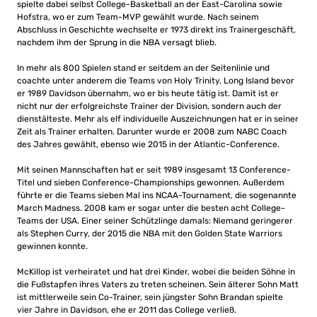
spielte dabei selbst College-Basketball an der East-Carolina sowie
Hofstra, wo er zum Team-MVP gewählt wurde. Nach seinem
Abschluss in Geschichte wechselte er 1973 direkt ins Trainergeschäft,
nachdem ihm der Sprung in die NBA versagt blieb.
In mehr als 800 Spielen stand er seitdem an der Seitenlinie und
coachte unter anderem die Teams von Holy Trinity, Long Island bevor
er 1989 Davidson übernahm, wo er bis heute tätig ist. Damit ist er
nicht nur der erfolgreichste Trainer der Division, sondern auch der
dienstälteste. Mehr als elf individuelle Auszeichnungen hat er in seiner
Zeit als Trainer erhalten. Darunter wurde er 2008 zum NABC Coach
des Jahres gewählt, ebenso wie 2015 in der Atlantic-Conference.
Mit seinen Mannschaften hat er seit 1989 insgesamt 13 Conference-
Titel und sieben Conference-Championships gewonnen. Außerdem
führte er die Teams sieben Mal ins NCAA-Tournament, die sogenannte
March Madness. 2008 kam er sogar unter die besten acht College-
Teams der USA. Einer seiner Schützlinge damals: Niemand geringerer
als Stephen Curry, der 2015 die NBA mit den Golden State Warriors
gewinnen konnte.
McKillop ist verheiratet und hat drei Kinder, wobei die beiden Söhne in
die Fußstapfen ihres Vaters zu treten scheinen. Sein älterer Sohn Matt
ist mittlerweile sein Co-Trainer, sein jüngster Sohn Brandan spielte
vier Jahre in Davidson, ehe er 2011 das College verließ.