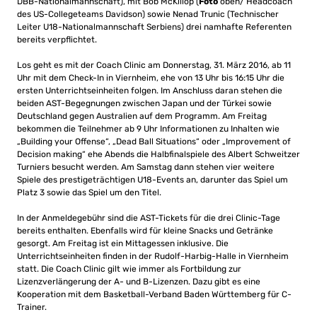
DBB-Nationalmannschaft), mit Bob McKillop (
Foto
oben/ Headcoach
des US-Collegeteams Davidson) sowie Nenad Trunic (Technischer
Leiter U18-Nationalmannschaft Serbiens) drei namhafte Referenten
bereits verpflichtet.
Los geht es mit der Coach Clinic am Donnerstag, 31. März 2016, ab 11
Uhr mit dem Check-In in Viernheim, ehe von 13 Uhr bis 16:15 Uhr die
ersten Unterrichtseinheiten folgen. Im Anschluss daran stehen die
beiden AST-Begegnungen zwischen Japan und der Türkei sowie
Deutschland gegen Australien auf dem Programm. Am Freitag
bekommen die Teilnehmer ab 9 Uhr Informationen zu Inhalten wie
„Building your Offense“, „Dead Ball Situations“ oder „Improvement of
Decision making“ ehe Abends die Halbfinalspiele des Albert Schweitzer
Turniers besucht werden. Am Samstag dann stehen vier weitere
Spiele des prestigeträchtigen U18-Events an, darunter das Spiel um
Platz 3 sowie das Spiel um den Titel.
In der Anmeldegebühr sind die AST-Tickets für die drei Clinic-Tage
bereits enthalten. Ebenfalls wird für kleine Snacks und Getränke
gesorgt. Am Freitag ist ein Mittagessen inklusive. Die
Unterrichtseinheiten finden in der Rudolf-Harbig-Halle in Viernheim
statt. Die Coach Clinic gilt wie immer als Fortbildung zur
Lizenzverlängerung der A- und B-Lizenzen. Dazu gibt es eine
Kooperation mit dem Basketball-Verband Baden Württemberg für C-
Trainer.