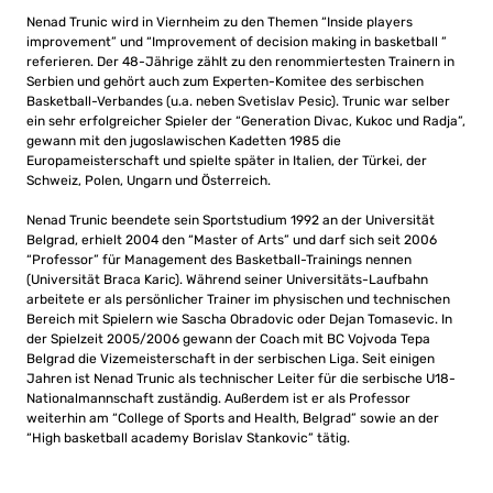
Nenad Trunic wird in Viernheim zu den Themen “Inside players
improvement” und “Improvement of decision making in basketball ”
referieren. Der 48-Jährige zählt zu den renommiertesten Trainern in
Serbien und gehört auch zum Experten-Komitee des serbischen
Basketball-Verbandes (u.a. neben Svetislav Pesic). Trunic war selber
ein sehr erfolgreicher Spieler der “Generation Divac, Kukoc und Radja”,
gewann mit den jugoslawischen Kadetten 1985 die
Europameisterschaft und spielte später in Italien, der Türkei, der
Schweiz, Polen, Ungarn und Österreich.
Nenad Trunic beendete sein Sportstudium 1992 an der Universität
Belgrad, erhielt 2004 den “Master of Arts” und darf sich seit 2006
“Professor” für Management des Basketball-Trainings nennen
(Universität Braca Karic). Während seiner Universitäts-Laufbahn
arbeitete er als persönlicher Trainer im physischen und technischen
Bereich mit Spielern wie Sascha Obradovic oder Dejan Tomasevic. In
der Spielzeit 2005/2006 gewann der Coach mit BC Vojvoda Tepa
Belgrad die Vizemeisterschaft in der serbischen Liga. Seit einigen
Jahren ist Nenad Trunic als technischer Leiter für die serbische U18-
Nationalmannschaft zuständig. Außerdem ist er als Professor
weiterhin am “College of Sports and Health, Belgrad” sowie an der
“High basketball academy Borislav Stankovic” tätig.