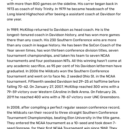
with more than 800 games on the sideline. His carrer began back in
1973 as coach of Holy Trinity. In 1979 he became headcoach of the
Long Island Highschool after beeing a assistant coach at Davidson for
one year.
In 1989, McKillop returned to Davidson as head coach. He is the
longest-tenured coach in Davidson history, and has won more games
there than any coach. His 230 Southern Conference wins are more
than any coach in league history. He has been the SoCon Coach of the
Year seven times, has won thirteen conference division titles, seven
tournament championships, and taken his team to seven NCAA
tournaments and four postseason NITs. All this winning hasn’t come at
any academic sacrifice, as 95 per cent of his Davidson lettermen have
graduated. In 2006 the Wildcats won the Southern Conference
tournament and went on to face No. 2 seeded Ohio St. in the NCAA
tournament. Fifteenth seeded Davidson led 29–25 at halftime before
falling 70–62. On January 27, 2007, McKillop reached 300 wins with a
79–59 victory over Western CAroline in Belk Arena. On February 26,
2011 he reached 400 wins with a 78-67 victory over UNC Greensboro.
In 2008, after compiling a perfect regular season conference record,
the Wildcats ran their record to three straight Southern Conference
Tournament Championships, beating Elon University in the title game.
They entered the NCAA tournament as a 10-seed and took down 7-
seed Gonzaga, for their first NCAA Tournament win since 1969. They