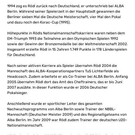
1994 zog es Rödl zurück nach Deutschland, er unterschrieb bei ALBA
Berlin. Während seiner Spielerzeit in der Hauptstadt gewannen die
Berliner sieben Mal die Deutsche Meisterschaft, vier Mal den Pokal
und dazu noch den Korac-Cup (1995).
Höhepunkte in Rödls Nationalmannschaftskarriere waren neben dem
EM-Triumph 1993 die Teilnahme an den Olympischen Spielen 1992
sowie der Gewinn der Bronzemedaille bei der Weltmeisterschaft 2002.
Insgesamt erzielte Rödl in 15 Jahren 1.749 Punkte in 178 Länderspielen
für Deutschland.
Nach seiner aktiven Karriere als Spieler übernahm Rödl 2004 die
Mannschaft des ALBA-Kooperationspartners TuS Lichterfelde als
Headcoach. Zudem arbeitete er als Co-Trainer bei ALBA Berlin. Anfang
2005 übernahm Rödl dort das Amt des Cheftrainers, das er bis Juni
2007 ausübte. In dieser Funktion wurde er 2006 Deutscher
Pokalsieger.
Anschließend wurde er sportlicher Leiter des gesamten
Nachwuchsprogramms von Alba Berlin sowie Trainer der NBBL-
Mannschaft (Deutscher Meister 2009) und des Regionalligateams von
Alba Berlin. Im Jahr 2009 war Rödl zudem Trainer der deutschen U20-
Nationalmannschaft.