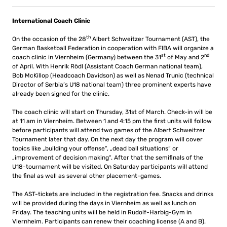
International Coach Clinic
th
On the occasion of the 28
Albert Schweitzer Tournament (AST), the
German Basketball Federation in cooperation with FIBA will organize a
st
nd
coach clinic in Viernheim (Germany) between the 31
of May and 2
of April. With Henrik Rödl (Assistant Coach German national team),
Bob McKillop (Headcoach Davidson) as well as Nenad Trunic (technical
Director of Serbia’s U18 national team) three prominent experts have
already been signed for the clinic.
The coach clinic will start on Thursday, 31st of March. Check-in will be
at 11 am in Viernheim. Between 1 and 4:15 pm the first units will follow
before participants will attend two games of the Albert Schweitzer
Tournament later that day. On the next day the program will cover
topics like „building your offense“, „dead ball situations“ or
„improvement of decision making“. After that the semifinals of the
U18-tournament will be visited. On Saturday participants will attend
the final as well as several other placement-games.
The AST-tickets are included in the registration fee. Snacks and drinks
will be provided during the days in Viernheim as well as lunch on
Friday. The teaching units will be held in Rudolf-Harbig-Gym in
Viernheim. Participants can renew their coaching license (A and B).