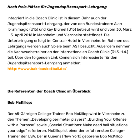
Noch freie Plätze für Jugendspitzensport-Lehrgang
Integriert in die Coach Clinic ist in diesem Jahr auch der
Jugendspitzensport-Lehrgang, der von den Bundestrainern Alan
Ibrahimagic (U16) und Kay Blümel (U15) betreut wird und vom 30. März
– 3. April 2016 in Mannheim und Viernheim stattfindet. Die
Unterbringung erfolgt im Central-Hotel in Viernheim. Im Rahmen des
Lehrgangs werden auch Spiele beim AST besucht. Außerdem nehmen
die Nachwuchstrainer an der internationalen Coach Clinic (31.3.-1.4.)
teil. Über den folgenden Link können sich Interessierte für den
Jugendspitzensport-Lehrgang anmelden:
http://www.bak-basketball.de/
Die Referenten der Coach Clinic im Überblick:
Bob McKillop:
Der 65-Jährigen College-Trainer Bob McKillop wird in Viernheim zu
den Themen „Developing perimeter players“, „Building Your Offense
with a Purpose“ sowie „Special Situations: Make dead ball situations
your edge“ referieren. McKillop ist einer der erfahrensten College-
Trainer der USA. Der in Queens (New York) geborene Bob McKillop