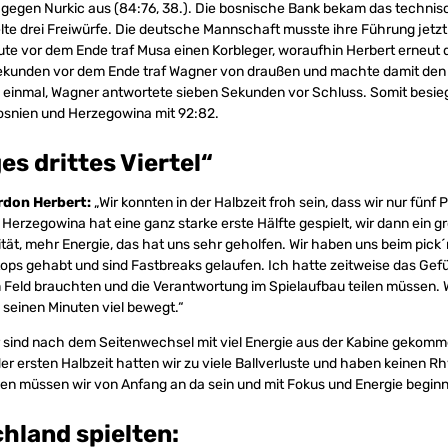
 gegen Nurkic aus (84:76, 38.). Die bosnische Bank bekam das technis
te drei Freiwürfe. Die deutsche Mannschaft musste ihre Führung jetzt
ute vor dem Ende traf Musa einen Korbleger, woraufhin Herbert erneut 
Sekunden vor dem Ende traf Wagner von draußen und machte damit den 
h einmal, Wagner antwortete sieben Sekunden vor Schluss. Somit besie
osnien und Herzegowina mit 92:82.
es drittes Viertel“
rdon Herbert:
„Wir konnten in der Halbzeit froh sein, dass wir nur fünf 
Herzegowina hat eine ganz starke erste Hälfte gespielt, wir dann ein gr
ität, mehr Energie, das hat uns sehr geholfen. Wir haben uns beim pick´n
ops gehabt und sind Fastbreaks gelaufen. Ich hatte zeitweise das Gefü
 Feld brauchten und die Verantwortung im Spielaufbau teilen müssen. 
n seinen Minuten viel bewegt.“
 sind nach dem Seitenwechsel mit viel Energie aus der Kabine gekomm
er ersten Halbzeit hatten wir zu viele Ballverluste und haben keinen 
en müssen wir von Anfang an da sein und mit Fokus und Energie beginn
hland spielten: