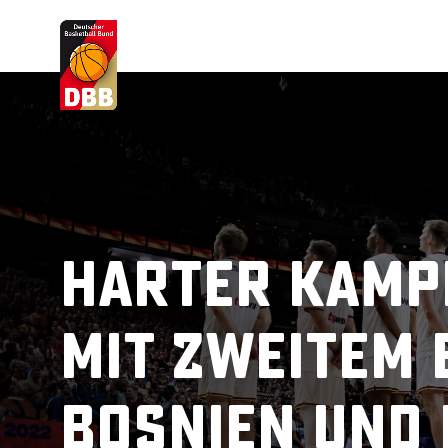
Suchvorschläge
Lorem Ipsum
Dolor Sit
Amet Valputo
Harter Kamp
mit zweitem 
Bosnien und