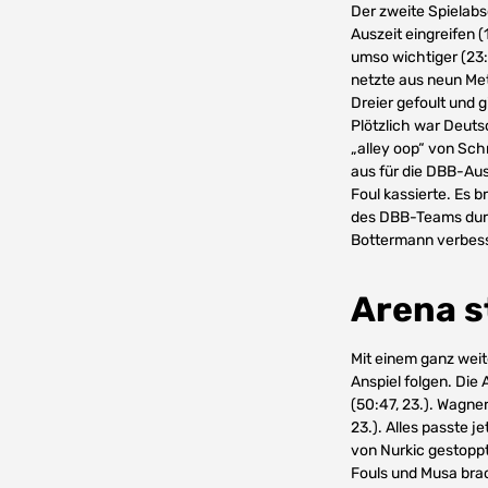
Der zweite Spielabs
Auszeit eingreifen (
umso wichtiger (23:
netzte aus neun Met
Dreier gefoult und g
Plötzlich war Deuts
„alley oop“ von Sch
aus für die DBB-Aus
Foul kassierte. Es 
des DBB-Teams durc
Bottermann verbess
Arena s
Mit einem ganz weit
Anspiel folgen. Die 
(50:47, 23.). Wagne
23.). Alles passte 
von Nurkic gestoppt
Fouls und Musa brac