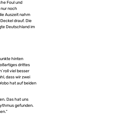
che Foul und
 nur noch
die Auszeit nahm
Deckel drauf. Die
gte Deutschland im
Punkte hinten
oßartiges drittes
´roll viel besser
hl, dass wir zwei
Wobo hat auf beiden
en. Das hat uns
Rhythmus gefunden.
en.“