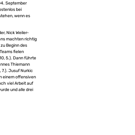
 04. September
ostenlos bei
 stehen, wenn es
er, Nick Weiler-
ans machten richtig
e zu Beginn des
-Teams fielen
0, 5.). Dann führte
hannes Thiemann
 7.). Jusuf Nurkic
n einem offensiven
h viel Arbeit auf
rde und alle drei