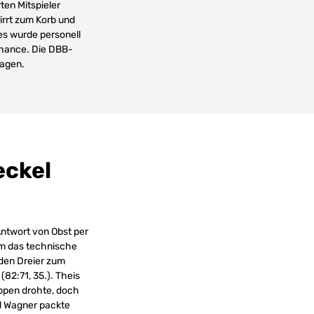
ten Mitspieler
irrt zum Korb und
 es wurde personell
Chance. Die DBB-
ragen.
eckel
Antwort von Obst per
kam das technische
 den Dreier zum
82:71, 35.). Theis
ippen drohte, doch
nd Wagner packte