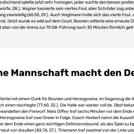
eutschland spielte jetzt sehr homogen, jeder suchte den besser postier
würfe, 28.). Wagner kassierte sein viertes Foul, aber Schröder zog unbe
g zweistellig (65:55, 29.). Auch Voigtmann holte sich das vierte Foul ,
nd. Jetzt wurde es wild auf dem Court, Bosnien witterte eine erneute 
t aber von der Arena zur 70:58-Führung nach 30 Minuten förmlich get
e Mannschaft macht den D
iertel mit einem Dunk für Bosnien und Herzegowina, im Gegenzug die 
och einen nachlegte (77:60, 32.). Die Halle war wieder voll da. Obst be
erwandelten den Freiwurf. Niels Giffey traf sechs Minuten vor dem Ende
Herzegowina traf zwei Dreier in Folge, Coach Herbert nahm die Auszeit (
vor dem Ende einen ganz wichtigen Defensivrebound, als das Spiel zu k
erneut von draußen (82:76, 37.). Thiemann traf zweimal von der Linie u