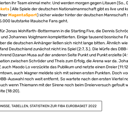
ierten ihr Team einmal mehr. Und werden morgen gegen Litauen (So.,
ckets
| Alle Spiele der deutschen Nationalmannschaft gibt es live und k
tner
MagentaSport
) sicher wieder hinter der deutschen Mannschaft
.000 lautstarke litauische Fans geht.
 für Jonas Wohlfarth-Bottermann in die Starting Five, die Dennis Schröd
 und Johannes Voigtmann komplettierten. Einige tausend bosnische F
aber die deutschen Anhänger ließen sich nicht lange bitten. Ähnlich wi
fand Deutschland zunächst nicht ins Spiel (2:7, 3.). Die Würfe des DBB
hrend Dzanan Musa auf der anderen Seite Punkt und Punkt erzielte (4:1
ation zwischen Schröder und Theis zum Erfolg, die Arena war da. Jo
f, auch Maodo Lo verzückte das Publikum und netzte einen Dreier (11:12,
ntown, auch Wagner meldete sich mit seinen ersten Punkten. Doch vo
B-Auswahl noch weit entfernt. So wartete nach den ersten Viertel noc
auch wenn Thiemann mit der Sirene noch beim Dreierversuch gefoult wu
te (18:20).
BNISSE, TABELLEN, STATISTIKEN ZUR FIBA EUROBASKET 2022