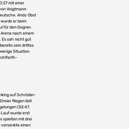
0:27 mit einer
r von Voigtmann
 Deutsche. Andy Obst
h wurde er beim
ul für den Gegner.
ie Arena nach einem
. Es sah nicht gut
ereits sein drittes
ierige Situation
ohlfarth-
unking auf Schröder-
reier fliegen ließ
gelungen (52:47,
0-Lauf wurde erst
 spielten mit drei
d versenkte einen