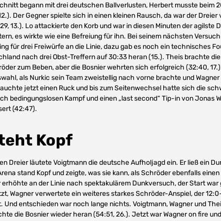
chnitt begann mit drei deutschen Ballverlusten, Herbert musste beim 2
12.). Der Gegner spielte sich in einen kleinen Rausch, da war der Dreie
29, 13.). Lo attackierte den Korb und war in diesen Minuten der agilste
ern, es wirkte wie eine Befreiung für ihn. Bei seinem nächsten Versuc
ing für drei Freiwürfe an die Linie, dazu gab es noch ein technisches Fo
chland nach drei Obst-Treffern auf 30:33 heran (15.). Theis brachte d
röder zum Beben, aber die Bosnier wehrten sich erfolgreich (32:40, 17.)
wahl, als Nurkic sein Team zweistellig nach vorne brachte und Wagner b
brauchte jetzt einen Ruck und bis zum Seitenwechsel hatte sich die schw
h bedingungslosen Kampf und einen „last second“ Tip-in von Jonas W
ert (42:47).
teht Kopf
en Dreier läutete Voigtmann die deutsche Aufholjagd ein. Er ließ ein D
Arena stand Kopf und zeigte, was sie kann, als Schröder ebenfalls einen D
r erhöhte an der Linie nach spektakulärem Dunkversuch, der Start war 
jetzt, Wagner verwertete ein weiteres starkes Schröder-Anspiel, der 12:
. Und entschieden war noch lange nichts. Voigtmann, Wagner und Theis
hte die Bosnier wieder heran (54:51, 26.). Jetzt war Wagner on fire un