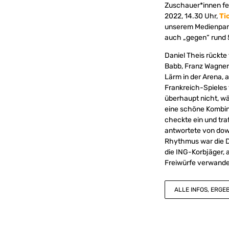
Zuschauer*innen fe
2022, 14.30 Uhr,
Ti
unserem Medienpar
auch „gegen“ rund 5
Daniel Theis rückte
Babb, Franz Wagner
Lärm in der Arena, 
Frankreich-Spieles 
überhaupt nicht, wä
eine schöne Kombin
checkte ein und tra
antwortete von dow
Rhythmus war die DB
die ING-Korbjäger, 
Freiwürfe verwandel
ALLE INFOS, ERGE