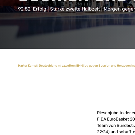
92:82-Erfolg | Starke zweite Halbzeit | Morgen gege
Harter Kampf: Deutschland mit zweitem EM-Sieg gegen Bosnien und Herzegowin
Riesenjubel in der 
FIBA EuroBasket 2
Team von Bundestrai
22:24) und schaffte