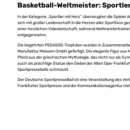
Basketball-Weltmeister: Sportle
In der Kategorie „Sportler mit Herz“ überzeugten die Spieler
sich mit großer Leidenschaft in die Herzen aller Sportfans g
einer herzlichen Videobotschaft, während Weltmeistertrainer 
entgegennahm.
Die begehrten PEGASOS-Trophäen wurden in Zusammenarbeit
Manufaktur Meissen GmbH gefertigt. Die elegante Figur aus Me
Pferd aus der griechischen Mythologie, das nicht nur als Symbo
auch als prächtige Statue den Giebel der Alten Oper Frankfu
Sportpresseballs schmückt.
Der Deutsche SportpresseBall ist eine Veranstaltung des Ver
Frankfurter Sportpresse und der Kommunikationsagentur met