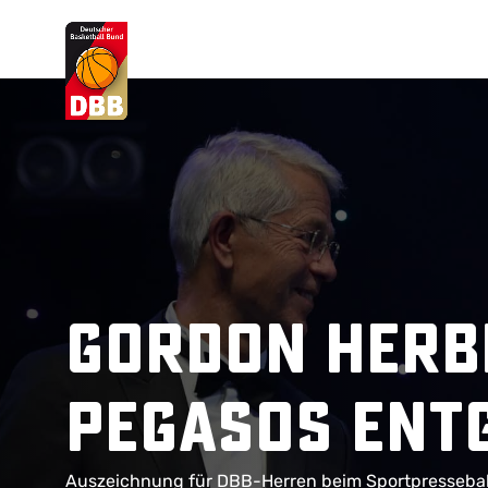
Suchvorschläge
Lorem Ipsum
Dolor Sit
Amet Valputo
Gordon Herb
PEGASOS ent
Auszeichnung für DBB-Herren beim Sportpresseball