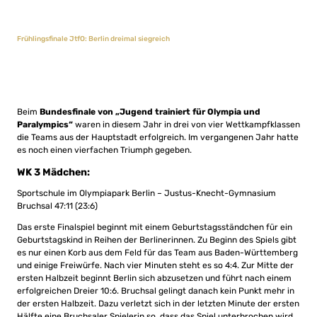
Frühlingsfinale JtfO: Berlin dreimal siegreich
Beim
Bundesfinale von „Jugend trainiert für Olympia und
Paralympics“
waren in diesem Jahr in drei von vier Wettkampfklassen
die Teams aus der Hauptstadt erfolgreich. Im vergangenen Jahr hatte
es noch einen vierfachen Triumph gegeben.
WK 3 Mädchen:
Sportschule im Olympiapark Berlin – Justus-Knecht-Gymnasium
Bruchsal 47:11 (23:6)
Das erste Finalspiel beginnt mit einem Geburtstagsständchen für ein
Geburtstagskind in Reihen der Berlinerinnen. Zu Beginn des Spiels gibt
es nur einen Korb aus dem Feld für das Team aus Baden-Württemberg
und einige Freiwürfe. Nach vier Minuten steht es so 4:4. Zur Mitte der
ersten Halbzeit beginnt Berlin sich abzusetzen und führt nach einem
erfolgreichen Dreier 10:6. Bruchsal gelingt danach kein Punkt mehr in
der ersten Halbzeit. Dazu verletzt sich in der letzten Minute der ersten
Hälfte eine Bruchsaler Spielerin so, dass das Spiel unterbrochen wird