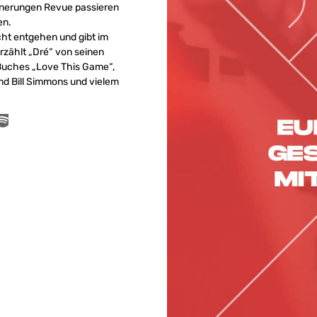
innerungen Revue passieren
en.
icht entgehen und gibt im
rzählt „Dré“ von seinen
Buches „Love This Game“,
d Bill Simmons und vielem