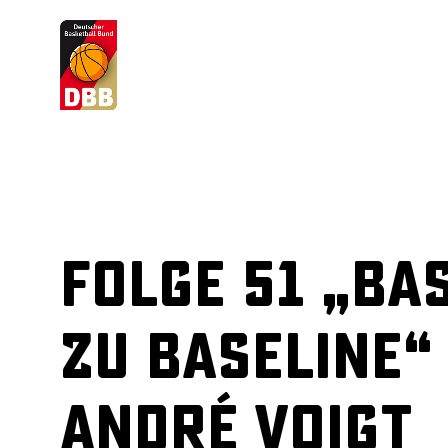
Suchvorschläge
Lorem Ipsum
Dolor Sit
Amet Valputo
Folge 51 „Ba
zu Baseline“
André Voigt