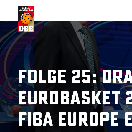
Suchvorschläge
Lorem Ipsum
Dolor Sit
Amet Valputo
Folge 25: Dr
EuroBasket 2
FIBA Europe 