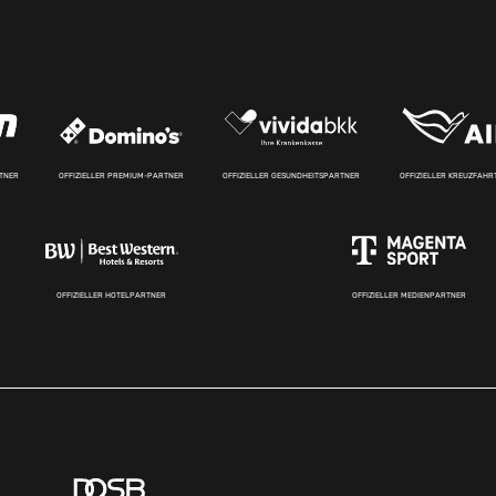
RTNER
OFFIZIELLER PREMIUM-PARTNER
OFFIZIELLER GESUNDHEITSPARTNER
OFFIZIELLER KREUZFAH
OFFIZIELLER HOTELPARTNER
OFFIZIELLER MEDIENPARTNER