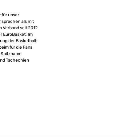
 für unser
 sprechen als mit
n Verband seit 2012
er EuroBasket. Im
lung der Basketball-
beim für die Fans
n Spitzname
 und Tschechien