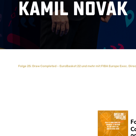
Kamil Novak
Folge 25: Draw Completed – EuroBasket 22 und mehr mit FIBA Europe Exec. Dire