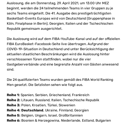
Auslosung, die am Donnerstag, 29. April 2021, um 13:00 Uhr MEZ
beginnt, werden die 24 teilnehmenden Teams in vier Gruppen zu je
sechs Teams eingeteilt. Die 41. Ausgabe des prestigeträchtigsten
Basketball-Events Europas wird von Deutschland (Gruppenphase in
Köln, Finalphase in Berlin), Georgien, Italien und der Tschechischen
Republik gemeinsam ausgerichtet.
Die Auslosung wird auf dem FIBA-YouTube-Kanal und auf der offiziellen
FIBA ​​EuroBasket-Facebook-Seite live übertragen. Aufgrund der
COVID-19-Situation in Deutschland und unter Berücksichtigung der
aktuellen staatlichen Beschränkungen wird die Auslosung hinter
verschlossenen Türen stattfinden, wobei nur die vier
Gastgeberverbände und eine begrenzte Anzahl von Gästen anwesend
sind.
Die 24 qualifizierten Teams wurden gemäß des FIBA ​​World Ranking
Men gesetzt. Die Setzlisten sehen wie folgt aus.
Reihe 1:
Spanien, Serbien, Griechenland, Frankreich
Reihe 2:
Litauen, Russland, Italien, Tschechische Republik
Reihe 3:
Polen, Kroatien, Türkei, Slowenien
Reihe 4:
Deutschland
, Ukraine, Finnland, Georgien
Reihe 5:
Belgien, Ungarn, Israel, Großbritannien
Reihe 6:
Bosnien & Herzegowina, Niederlande, Estland, Bulgarien