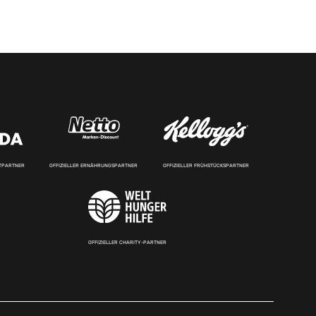
RTPARTNER
OFFIZIELLER ERNÄHRUNGSPARTNER
OFFIZIELLER FRÜHSTÜCKSPARTNER
OFFIZIELLER CHARITY-PARTNER