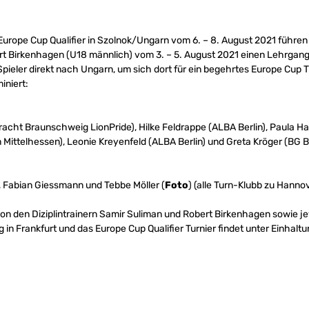
Europe Cup Qualifier in Szolnok/Ungarn vom 6. – 8. August 2021 führen 
rt Birkenhagen (U18 männlich) vom 3. – 5. August 2021 einen Lehrgang
Spieler direkt nach Ungarn, um sich dort für ein begehrtes Europe Cup T
iniert:
racht Braunschweig LionPride), Hilke Feldrappe (ALBA Berlin), Paula H
ittelhessen), Leonie Kreyenfeld (ALBA Berlin) und Greta Kröger (BG B
 Fabian Giessmann und Tebbe Möller (
Foto
) (alle Turn-Klubb zu Hannov
n den Diziplintrainern Samir Suliman und Robert Birkenhagen sowie j
in Frankfurt und das Europe Cup Qualifier Turnier findet unter Einhalt