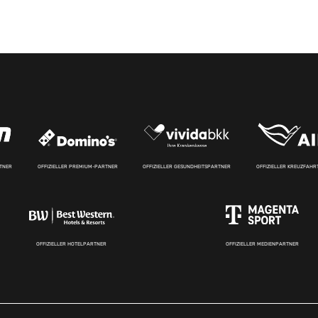
RTNER
OFFIZIELLER PREMIUM-PARTNER
OFFIZIELLER GESUNDHEITSPARTNER
OFFIZIELLER KREUZFAH
OFFIZIELLER HOTELPARTNER
OFFIZIELLER MEDIENPARTNER