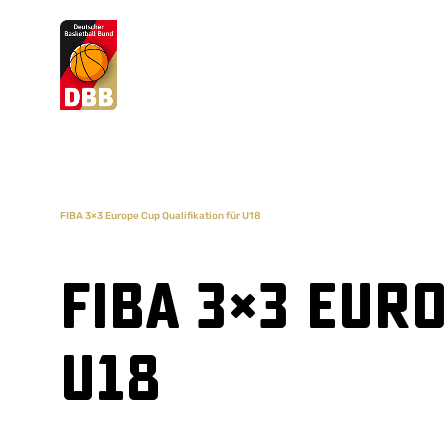
Suchvorschläge
Lorem Ipsum
Dolor Sit
Amet Valputo
FIBA 3×3 Europe Cup Qualifikation für U18
FIBA 3×3 Eur
U18