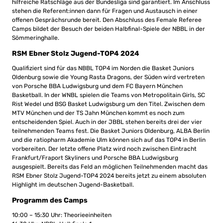
hilfreiche Ratschläge aus der Bundesliga sind garantiert. Im Anschluss
stehen die Referent:innen dann für Fragen und Austausch in einer
offenen Gesprächsrunde bereit. Den Abschluss des Female Referee
Camps bildet der Besuch der beiden Halbfinal-Spiele der NBBL in der
Sömmeringhalle.
RSM Ebner Stolz Jugend-TOP4 2024
Qualifiziert sind für das NBBL TOP4 im Norden die Basket Juniors
Oldenburg sowie die Young Rasta Dragons, der Süden wird vertreten
von Porsche BBA Ludwigsburg und dem FC Bayern München
Basketball. In der WNBL spielen die Teams von Metropolitain Girls, SC
Rist Wedel und BSG Basket Ludwigsburg um den Titel. Zwischen dem
MTV München und der TS Jahn München kommt es noch zum
entscheidenden Spiel. Auch in der JBBL stehen bereits drei der vier
teilnehmenden Teams fest. Die Basket Juniors Oldenburg, ALBA Berlin
und die ratiopharm Akademie Ulm können sich auf das TOP4 in Berlin
vorbereiten. Der letzte offene Platz wird noch zwischen Eintracht
Frankfurt/Fraport Skyliners und Porsche BBA Ludwigsburg
ausgespielt. Bereits das Feld an möglichen Teilnehmenden macht das
RSM Ebner Stolz Jugend-TOP4 2024 bereits jetzt zu einem absoluten
Highlight im deutschen Jugend-Basketball.
Programm des Camps
10:00 – 15:30 Uhr: Theorieeinheiten