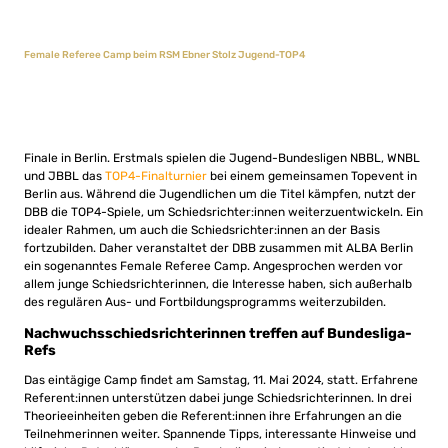
Female Referee Camp beim RSM Ebner Stolz Jugend-TOP4
Finale in Berlin. Erstmals spielen die Jugend-Bundesligen NBBL, WNBL
und JBBL das
TOP4-Finalturnier
bei einem gemeinsamen Topevent in
Berlin aus. Während die Jugendlichen um die Titel kämpfen, nutzt der
DBB die TOP4-Spiele, um Schiedsrichter:innen weiterzuentwickeln. Ein
idealer Rahmen, um auch die Schiedsrichter:innen an der Basis
fortzubilden. Daher veranstaltet der DBB zusammen mit ALBA Berlin
ein sogenanntes Female Referee Camp. Angesprochen werden vor
allem junge Schieds­richterinnen, die Interesse haben, sich außerhalb
des regulären Aus- und Fortbildungsprogramms weiterzubilden.
Nachwuchsschiedsrichterinnen treffen auf Bundesliga-
Refs
Das eintägige Camp findet am Samstag, 11. Mai 2024, statt. Erfahrene
Referent:innen unterstützen dabei junge Schiedsrichterinnen. In drei
Theorieeinheiten geben die Referent:innen ihre Erfahrungen an die
Teilnehmerinnen weiter. Spannende Tipps, interessante Hinweise und