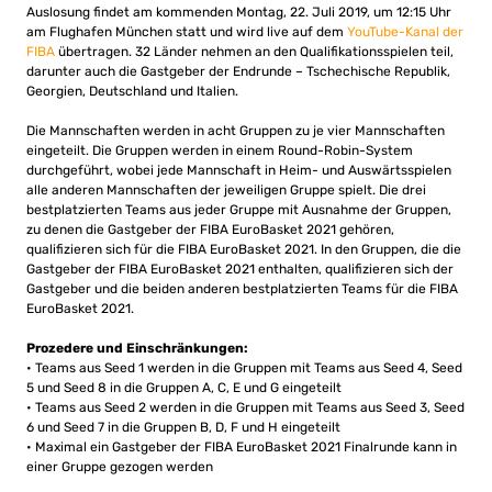
Auslosung findet am kommenden Montag, 22. Juli 2019, um 12:15 Uhr
am Flughafen München statt und wird live auf dem
YouTube-Kanal der
FIBA
übertragen. 32 Länder nehmen an den Qualifikationsspielen teil,
darunter auch die Gastgeber der Endrunde – Tschechische Republik,
Georgien, Deutschland und Italien.
Die Mannschaften werden in acht Gruppen zu je vier Mannschaften
eingeteilt. Die Gruppen werden in einem Round-Robin-System
durchgeführt, wobei jede Mannschaft in Heim- und Auswärtsspielen
alle anderen Mannschaften der jeweiligen Gruppe spielt. Die drei
bestplatzierten Teams aus jeder Gruppe mit Ausnahme der Gruppen,
zu denen die Gastgeber der FIBA ​​EuroBasket 2021 gehören,
qualifizieren sich für die FIBA ​​EuroBasket 2021. In den Gruppen, die die
Gastgeber der FIBA ​​EuroBasket 2021 enthalten, qualifizieren sich der
Gastgeber und die beiden anderen bestplatzierten Teams für die FIBA ​​
EuroBasket 2021.
Prozedere und Einschränkungen:
• Teams aus Seed 1 werden in die Gruppen mit Teams aus Seed 4, Seed
5 und Seed 8 in die Gruppen A, C, E und G eingeteilt
• Teams aus Seed 2 werden in die Gruppen mit Teams aus Seed 3, Seed
6 und Seed 7 in die Gruppen B, D, F und H eingeteilt
• Maximal ein Gastgeber der FIBA ​​EuroBasket 2021 Finalrunde kann in
einer Gruppe gezogen werden