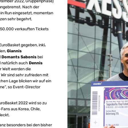
September 2022, Gruppenphase)
r ungebremst. Nach der
 ein Run eingesetzt, momentan
tzen sehr begehrt.
 150.000 verkauften Tickets
 EuroBasket gegeben, inkl
.
ien,
Giannis
d
Domants Sabonis
bei
d natürlich auch
Dennis
r Welt werden die
Wir sind sehr zufrieden mit
hen Lage blicken wir auf ein
ne“, so Event-Director
EuroBasket 2022 wird so zu
Fans aus Korea, Chile,
deckt.
 ganz besonders bei den bisher