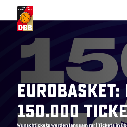
Suchvorschläge
Lorem Ipsum
Dolor Sit
Amet Valputo
EuroBasket:
150.000 Tick
Wunschtickets werden langsam rar |
Tickets in ü