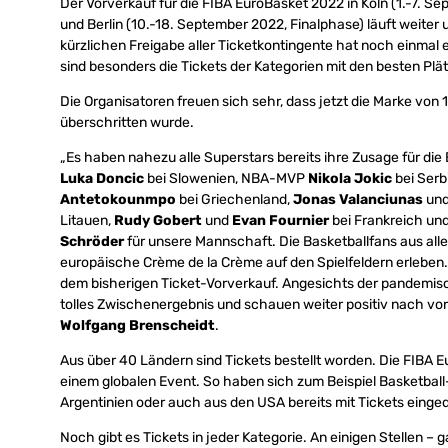
Der Vorverkauf für die FIBA EuroBasket 2022 in Köln (1.-7. 
und Berlin (10.-18. September 2022, Finalphase) läuft weite
kürzlichen Freigabe aller Ticketkontingente hat noch einmal
sind besonders die Tickets der Kategorien mit den besten Plä
Die Organisatoren freuen sich sehr, dass jetzt die Marke von
überschritten wurde.
„Es haben nahezu alle Superstars bereits ihre Zusage für die
Luka Doncic
bei Slowenien, NBA-MVP
Nikola Jokic
bei Serb
Antetokounmpo
bei Griechenland,
Jonas Valanciunas
un
Litauen,
Rudy Gobert
und
Evan Fournier
bei Frankreich un
Schröder
für unsere Mannschaft. Die Basketballfans aus alle
europäische Crème de la Crème auf den Spielfeldern erleben. 
dem bisherigen Ticket-Vorverkauf. Angesichts der pandemisc
tolles Zwischenergebnis und schauen weiter positiv nach vor
Wolfgang Brenscheidt
.
Aus über 40 Ländern sind Tickets bestellt worden. Die FIBA 
einem globalen Event. So haben sich zum Beispiel Basketball-
Argentinien oder auch aus den USA bereits mit Tickets einge
Noch gibt es Tickets in jeder Kategorie. An einigen Stellen –