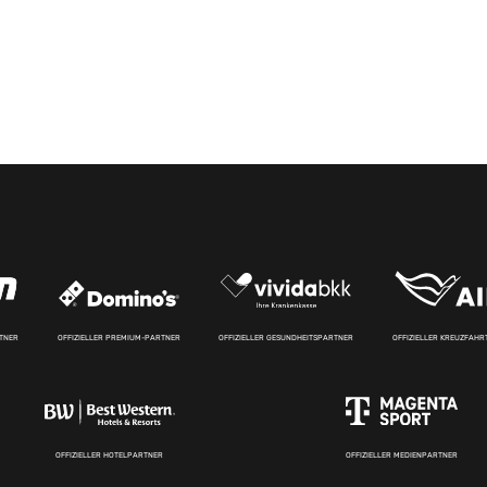
RTNER
OFFIZIELLER PREMIUM-PARTNER
OFFIZIELLER GESUNDHEITSPARTNER
OFFIZIELLER KREUZFAH
OFFIZIELLER HOTELPARTNER
OFFIZIELLER MEDIENPARTNER