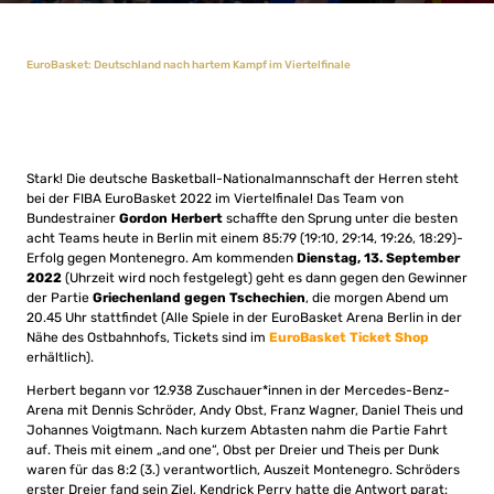
EuroBasket: Deutschland nach hartem Kampf im Viertelfinale
Stark! Die deutsche Basketball-Nationalmannschaft der Herren steht
bei der FIBA EuroBasket 2022 im Viertelfinale! Das Team von
Bundestrainer
Gordon Herbert
schaffte den Sprung unter die besten
acht Teams heute in Berlin mit einem 85:79 (19:10, 29:14, 19:26, 18:29)-
Erfolg gegen Montenegro. Am kommenden
Dienstag, 13. September
2022
(Uhrzeit wird noch festgelegt) geht es dann gegen den Gewinner
der Partie
Griechenland gegen Tschechien
, die morgen Abend um
20.45 Uhr stattfindet (Alle Spiele in der EuroBasket Arena Berlin in der
Nähe des Ostbahnhofs, Tickets sind im
EuroBasket Ticket Shop
erhältlich).
Herbert begann vor 12.938 Zuschauer*innen in der Mercedes-Benz-
Arena mit Dennis Schröder, Andy Obst, Franz Wagner, Daniel Theis und
Johannes Voigtmann. Nach kurzem Abtasten nahm die Partie Fahrt
auf. Theis mit einem „and one“, Obst per Dreier und Theis per Dunk
waren für das 8:2 (3.) verantwortlich, Auszeit Montenegro. Schröders
erster Dreier fand sein Ziel, Kendrick Perry hatte die Antwort parat: