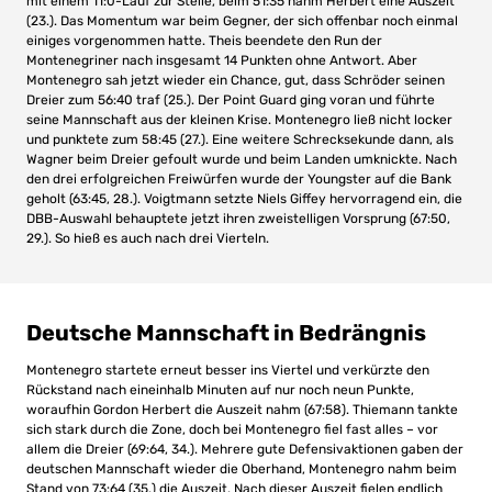
mit einem 11:0-Lauf zur Stelle, beim 51:35 nahm Herbert eine Auszeit
(23.). Das Momentum war beim Gegner, der sich offenbar noch einmal
einiges vorgenommen hatte. Theis beendete den Run der
Montenegriner nach insgesamt 14 Punkten ohne Antwort. Aber
Montenegro sah jetzt wieder ein Chance, gut, dass Schröder seinen
Dreier zum 56:40 traf (25.). Der Point Guard ging voran und führte
seine Mannschaft aus der kleinen Krise. Montenegro ließ nicht locker
und punktete zum 58:45 (27.). Eine weitere Schrecksekunde dann, als
Wagner beim Dreier gefoult wurde und beim Landen umknickte. Nach
den drei erfolgreichen Freiwürfen wurde der Youngster auf die Bank
geholt (63:45, 28.). Voigtmann setzte Niels Giffey hervorragend ein, die
DBB-Auswahl behauptete jetzt ihren zweistelligen Vorsprung (67:50,
29.). So hieß es auch nach drei Vierteln.
Deutsche Mannschaft in Bedrängnis
Montenegro startete erneut besser ins Viertel und verkürzte den
Rückstand nach eineinhalb Minuten auf nur noch neun Punkte,
woraufhin Gordon Herbert die Auszeit nahm (67:58). Thiemann tankte
sich stark durch die Zone, doch bei Montenegro fiel fast alles – vor
allem die Dreier (69:64, 34.). Mehrere gute Defensivaktionen gaben der
deutschen Mannschaft wieder die Oberhand, Montenegro nahm beim
Stand von 73:64 (35.) die Auszeit. Nach dieser Auszeit fielen endlich