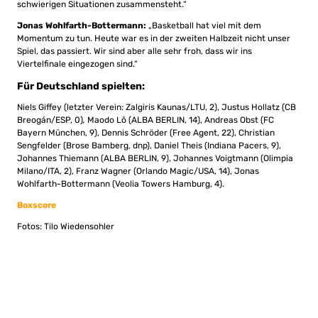
schwierigen Situationen zusammensteht.“
Jonas Wohlfarth-Bottermann:
„Basketball hat viel mit dem
Momentum zu tun. Heute war es in der zweiten Halbzeit nicht unser
Spiel, das passiert. Wir sind aber alle sehr froh, dass wir ins
Viertelfinale eingezogen sind.“
Für Deutschland spielten:
Niels Giffey (letzter Verein: Zalgiris Kaunas/LTU, 2), Justus Hollatz (CB
Breogán/ESP, 0)
,
Maodo Lô (ALBA BERLIN, 14), Andreas Obst (FC
Bayern München, 9), Dennis Schröder (Free Agent, 22), Christian
Sengfelder (Brose Bamberg, dnp), Daniel Theis (Indiana Pacers, 9),
Johannes Thiemann (ALBA BERLIN, 9), Johannes Voigtmann (Olimpia
Milano/ITA, 2), Franz Wagner (Orlando Magic/USA, 14), Jonas
Wohlfarth-Bottermann (Veolia Towers Hamburg, 4).
Boxscore
Fotos: Tilo Wiedensohler