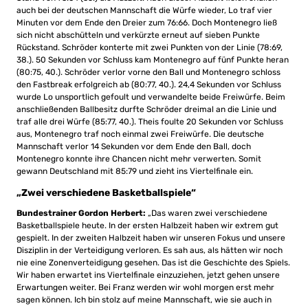
auch bei der deutschen Mannschaft die Würfe wieder, Lo traf vier
Minuten vor dem Ende den Dreier zum 76:66. Doch Montenegro ließ
sich nicht abschütteln und verkürzte erneut auf sieben Punkte
Rückstand. Schröder konterte mit zwei Punkten von der Linie (78:69,
38.). 50 Sekunden vor Schluss kam Montenegro auf fünf Punkte heran
(80:75, 40.). Schröder verlor vorne den Ball und Montenegro schloss
den Fastbreak erfolgreich ab (80:77, 40.). 24,4 Sekunden vor Schluss
wurde Lo unsportlich gefoult und verwandelte beide Freiwürfe. Beim
anschließenden Ballbesitz durfte Schröder dreimal an die Linie und
traf alle drei Würfe (85:77, 40.). Theis foulte 20 Sekunden vor Schluss
aus, Montenegro traf noch einmal zwei Freiwürfe. Die deutsche
Mannschaft verlor 14 Sekunden vor dem Ende den Ball, doch
Montenegro konnte ihre Chancen nicht mehr verwerten. Somit
gewann Deutschland mit 85:79 und zieht ins Viertelfinale ein.
„Zwei verschiedene Basketballspiele“
Bundestrainer Gordon Herbert:
„Das waren zwei verschiedene
Basketballspiele heute. In der ersten Halbzeit haben wir extrem gut
gespielt. In der zweiten Halbzeit haben wir unseren Fokus und unsere
Disziplin in der Verteidigung verloren. Es sah aus, als hätten wir noch
nie eine Zonenverteidigung gesehen. Das ist die Geschichte des Spiels.
Wir haben erwartet ins Viertelfinale einzuziehen, jetzt gehen unsere
Erwartungen weiter. Bei Franz werden wir wohl morgen erst mehr
sagen können. Ich bin stolz auf meine Mannschaft, wie sie auch in