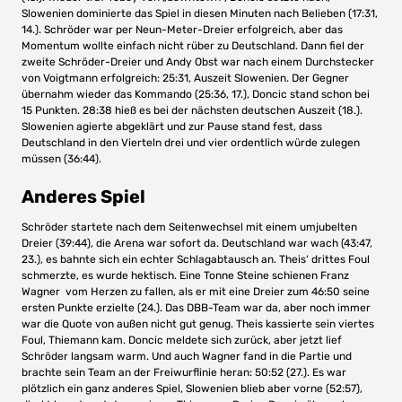
Slowenien dominierte das Spiel in diesen Minuten nach Belieben (17:31,
14.). Schröder war per Neun-Meter-Dreier erfolgreich, aber das
Momentum wollte einfach nicht rüber zu Deutschland. Dann fiel der
zweite Schröder-Dreier und Andy Obst war nach einem Durchstecker
von Voigtmann erfolgreich: 25:31, Auszeit Slowenien. Der Gegner
übernahm wieder das Kommando (25:36, 17.), Doncic stand schon bei
15 Punkten. 28:38 hieß es bei der nächsten deutschen Auszeit (18.).
Slowenien agierte abgeklärt und zur Pause stand fest, dass
Deutschland in den Vierteln drei und vier ordentlich würde zulegen
müssen (36:44).
Anderes Spiel
Schröder startete nach dem Seitenwechsel mit einem umjubelten
Dreier (39:44), die Arena war sofort da. Deutschland war wach (43:47,
23.), es bahnte sich ein echter Schlagabtausch an. Theis‘ drittes Foul
schmerzte, es wurde hektisch. Eine Tonne Steine schienen Franz
Wagner vom Herzen zu fallen, als er mit eine Dreier zum 46:50 seine
ersten Punkte erzielte (24.). Das DBB-Team war da, aber noch immer
war die Quote von außen nicht gut genug. Theis kassierte sein viertes
Foul, Thiemann kam. Doncic meldete sich zurück, aber jetzt lief
Schröder langsam warm. Und auch Wagner fand in die Partie und
brachte sein Team an der Freiwurflinie heran: 50:52 (27.). Es war
plötzlich ein ganz anderes Spiel, Slowenien blieb aber vorne (52:57),