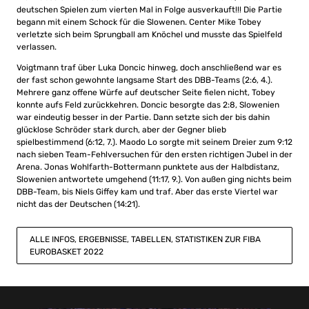
deutschen Spielen zum vierten Mal in Folge ausverkauft!!! Die Partie
begann mit einem Schock für die Slowenen. Center Mike Tobey
verletzte sich beim Sprungball am Knöchel und musste das Spielfeld
verlassen.
Voigtmann traf über Luka Doncic hinweg, doch anschließend war es
der fast schon gewohnte langsame Start des DBB-Teams (2:6, 4.).
Mehrere ganz offene Würfe auf deutscher Seite fielen nicht, Tobey
konnte aufs Feld zurückkehren. Doncic besorgte das 2:8, Slowenien
war eindeutig besser in der Partie. Dann setzte sich der bis dahin
glücklose Schröder stark durch, aber der Gegner blieb
spielbestimmend (6:12, 7.). Maodo Lo sorgte mit seinem Dreier zum 9:12
nach sieben Team-Fehlversuchen für den ersten richtigen Jubel in der
Arena. Jonas Wohlfarth-Bottermann punktete aus der Halbdistanz,
Slowenien antwortete umgehend (11:17, 9.). Von außen ging nichts beim
DBB-Team, bis Niels Giffey kam und traf. Aber das erste Viertel war
nicht das der Deutschen (14:21).
ALLE INFOS, ERGEBNISSE, TABELLEN, STATISTIKEN ZUR FIBA
EUROBASKET 2022