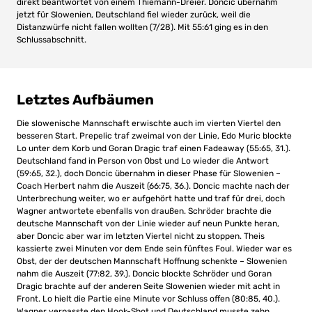
direkt beantwortet von einem Thiemann-Dreier. Doncic übernahm
jetzt für Slowenien, Deutschland fiel wieder zurück, weil die
Distanzwürfe nicht fallen wollten (7/28). Mit 55:61 ging es in den
Schlussabschnitt.
Letztes Aufbäumen
Die slowenische Mannschaft erwischte auch im vierten Viertel den
besseren Start. Prepelic traf zweimal von der Linie, Edo Muric blockte
Lo unter dem Korb und Goran Dragic traf einen Fadeaway (55:65, 31.).
Deutschland fand in Person von Obst und Lo wieder die Antwort
(59:65, 32.), doch Doncic übernahm in dieser Phase für Slowenien –
Coach Herbert nahm die Auszeit (66:75, 36.). Doncic machte nach der
Unterbrechung weiter, wo er aufgehört hatte und traf für drei, doch
Wagner antwortete ebenfalls von draußen. Schröder brachte die
deutsche Mannschaft von der Linie wieder auf neun Punkte heran,
aber Doncic aber war im letzten Viertel nicht zu stoppen. Theis
kassierte zwei Minuten vor dem Ende sein fünftes Foul. Wieder war es
Obst, der der deutschen Mannschaft Hoffnung schenkte – Slowenien
nahm die Auszeit (77:82, 39.). Doncic blockte Schröder und Goran
Dragic brachte auf der anderen Seite Slowenien wieder mit acht in
Front. Lo hielt die Partie eine Minute vor Schluss offen (80:85, 40.).
Wagner verpasste den Hook-Shot und Deutschland musste zehn