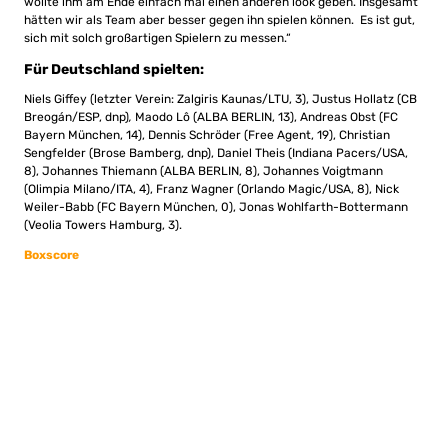
wollte ihm am Ende einfach mal einen anderen look geben. Insgesamt
hätten wir als Team aber besser gegen ihn spielen können. Es ist gut,
sich mit solch großartigen Spielern zu messen.“
Für Deutschland spielten:
Niels Giffey (letzter Verein: Zalgiris Kaunas/LTU, 3), Justus Hollatz (CB
Breogán/ESP, dnp)
,
Maodo Lô (ALBA BERLIN, 13), Andreas Obst (FC
Bayern München, 14), Dennis Schröder (Free Agent, 19), Christian
Sengfelder (Brose Bamberg, dnp), Daniel Theis (Indiana Pacers/USA,
8), Johannes Thiemann (ALBA BERLIN, 8), Johannes Voigtmann
(Olimpia Milano/ITA, 4), Franz Wagner (Orlando Magic/USA, 8), Nick
Weiler-Babb (FC Bayern München, 0), Jonas Wohlfarth-Bottermann
(Veolia Towers Hamburg, 3).
Boxscore