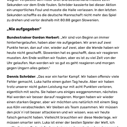
Sekunden vor dem Ende foulen. Schröder kassierte bei dieser Aktion
ein unsportliches Foul und musste die Halle verlassen. In den letzten
Sekunden schaffte es die deutsche Mannschaft nicht mehr das Spiel
zu drehen und verlor deshalb mit 80:88 gegen Slowenien.
„Nie aufgegeben“
Bundestrainer Gordon Herbert
: „Wir sind von Beginn an immer
hinterhergelaufen, haben aber nie aufgegeben. Wir aren auf zwei
Punkte heran, dan auf vier, wieder auf zwei, aber die Wende haben wir
heute nicht geschafft. Slowenien hat es geschafft, dass wir reagieren
mussten. Am Ende wollten wir foulen, aber es ist zu viel Zeit von der
Uhr gelaufen. Nun werden wir so gut es geht reagieren und morgen
gegen Ungarn alles geben.“
Dennis Schröder
: „Das war ein harter Kampf. Wir haben offensiv viele
Fehler gemacht, Luka hatte einen guten Tag heute. Aber wir haben
trotz unserer nicht guten Leistung nur mit acht Punkten verloren,
eigentlich mit sechs. Sie haben uns einiges weggenommen, nächstes
Mal werden wir besser darauf reagieren. Morgen haben wir wieder
einen starken Gegner, aber wir möchten uns natürlich mit einem Sieg
aus Köln verabschieden. Wir bleiben als Team zusammen. Wir müssen
den pick´n´roll besser attackieren und wir wissen, was wir heute
falsch gemacht haben. Vielleicht brauchten wir diese Niederlage, wir
müssen smarter sein. Luka ist einer der besten Spieler der Welt, ich