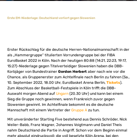
Erste EM-Niederlage: Deutschland verliert gegen Slowenien
Erster Rückschlag für die deutsche Herren-Nationalmannschaft in der
als „Hammergruppe“ titulierten Vorrundengruppe bei der FIBA
EuroBasket 2022 in Köln. Nach der heutigen 80:88 (14:21, 22:23, 19:17,
15:27)-Niederlage gegen Titelverteidiger Slowenien haben die DBB-
Korbjäger von Bundestrainer
Gordon Herbert
aber nach wie vor die
Chance, als Gruppenerster zum Achtelfinale nach Berlin zu fahren (Sa.,
10. September 2022, 18.00 Uhr, EuroBasket Arena Berlin,
Tickets
)
.
Zum Abschluss der Basketball-Festspiele in Köln trifft die DBB-
Auswahl morgen Abend auf
Ungarn
(20.30 Uhr
) und kann bei einem
Sieg die Gruppe noch gewinnen, wenn Frankreich zuvor gegen
Slowenien gewinnt. Im Achtelfinale bekommt es die deutsche
Mannschaft mit einem Vertreter der
Gruppe A
zu tun.
Mit unveränderter Starting Five bestehend aus Dennis Schröder, Nick
Weiler-Babb, Franz Wagner, Johannes Voigtmann und Daniel Theis
nahm Deutschland die Partie in Angriff. Schon vor dem Beginn einmal
mehr absolut eindrucksvoll: die voll besetzte Köln Arena, bei den