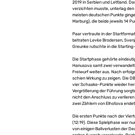
2019 in Serbien und Lettland. D
verzichten musste, unterlag den f
meisten deutschen Punkte ginge
Marburg), die beide jeweils 14 Pu
Paar vertraute in der Startform
betraten Levke Brodersen, Svenja
Greunke rutschte in die Starting
Die Startphase gehörte eindeuti
Hanusova samt zwei verwandelter
Freiwurf weiter aus. Nach erfol
schien Wirkung zu zeigen. Die 
vier Schaake-Punkte wieder heran
Vergrößerung der Führung sorgte
nicht den Anschluss zu verlieren 
zwei Zählern von Elhotova endete
Die ersten Punkte nach der Vier
(12:19). Diese Spielphase war nu
von einigen Ballverlusten der D