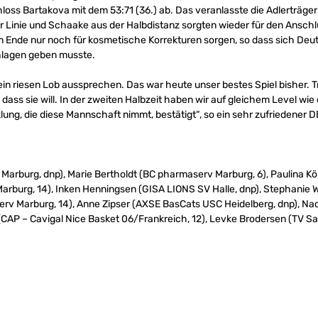
loss Bartakova mit dem 53:71 (36.) ab. Das veranlasste die Adlerträgeri
Linie und Schaake aus der Halbdistanz sorgten wieder für den Anschlus
nde nur noch für kosmetische Korrekturen sorgen, so dass sich Deuts
chlagen geben musste.
in riesen Lob aussprechen. Das war heute unser bestes Spiel bisher. 
dass sie will. In der zweiten Halbzeit haben wir auf gleichem Level wi
icklung, die diese Mannschaft nimmt, bestätigt“, so ein sehr zufrieden
Marburg, dnp), Marie Bertholdt (BC pharmaserv Marburg, 6), Paulina Kö
arburg, 14), Inken Henningsen (GISA LIONS SV Halle, dnp), Stephanie
rv Marburg, 14), Anne Zipser (AXSE BasCats USC Heidelberg, dnp), Na
(CAP – Cavigal Nice Basket 06/Frankreich, 12), Levke Brodersen (TV Saa