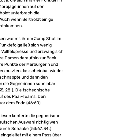
ova, die sich mit vier Punkten in
-Korbjägerinnen auf den
holdt unterbrach die
. Auch wenn Bertholdt einige
 Katakomben.
rsen war mit ihrem Jump Shot im
Punktefolge ließ sich wenig
e Vollfeldpresse und erzwang sich
eine Damen daraufhin zur Bank
ere Punkte der Marburgerin und
nen nutzten das scheinbar wieder
d schnappte und dann den
en die Gegnerinnen scheinbar
55, 28.). Die tschechische
auf des Paar-Teams. Den
vor dem Ende (46:60).
Diesen konterte die gegnerische
 deutschen Auswahl richtig weh
durch Schaake (53:67, 34.).
eingeleitet mit einem Pass über