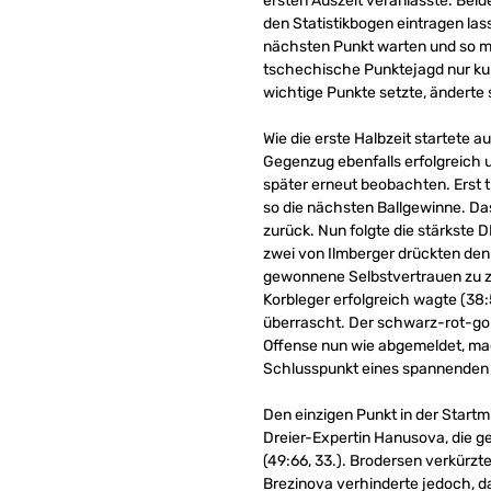
ersten Auszeit veranlasste. Beid
den Statistikbogen eintragen la
nächsten Punkt warten und so mi
tschechische Punktejagd nur kurz
wichtige Punkte setzte, änderte 
Wie die erste Halbzeit startete 
Gegenzug ebenfalls erfolgreich un
später erneut beobachten. Erst t
so die nächsten Ballgewinne. Da
zurück. Nun folgte die stärkste 
zwei von Ilmberger drückten den
gewonnene Selbstvertrauen zu z
Korbleger erfolgreich wagte (38
überrascht. Der schwarz-rot-gold
Offense nun wie abgemeldet, mac
Schlusspunkt eines spannenden d
Den einzigen Punkt in der Startm
Dreier-Expertin Hanusova, die ge
(49:66, 33.). Brodersen verkürzt
Brezinova verhinderte jedoch, da