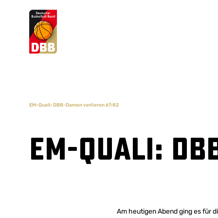
Suchvorschläge
Lorem Ipsum
Dolor Sit
Amet Valputo
EM-Quali: DBB-Damen verlieren 67:82
EM-Quali: DB
Am heutigen Abend ging es für 