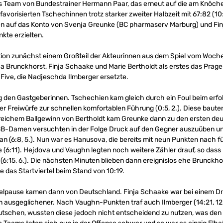
as Team von Bundestrainer Hermann Paar, das erneut auf die am Knöche
avorisierten Tschechinnen trotz starker zweiter Halbzeit mit 67:82 (10:19
n auf das Konto von Svenja Greunke (BC pharmaserv Marburg) und Fi
nkte erzielten.
ation zunächst einem Großteil der Akteurinnen aus dem Spiel vom Woc
 Brunckhorst, Finja Schaake und Marie Bertholdt als erstes das Prager
-Five, die Nadjeschda Ilmberger ersetzte.
g den Gastgeberinnen. Tschechien kam gleich durch ein Foul beim erf
 Freiwürfe zur schnellen komfortablen Führung (0:5, 2.). Diese baute
greichem Ballgewinn von Bertholdt kam Greunke dann zu den ersten deut
DBB-Damen versuchten in der Folge Druck auf den Gegner auszuüben u
 (6:8, 5.). Nun war es Hanusova, die bereits mit neun Punkten nach fü
 (6:11). Hejdova und Vaughn legten noch weitere Zähler drauf, so das
(6:15, 6.). Die nächsten Minuten blieben dann ereignislos ehe Brunckhors
 das Startviertel beim Stand von 10:19.
telpause kamen dann von Deutschland. Finja Schaake war bei einem Dr
n ausgeglichener. Nach Vaughn-Punkten traf auch Ilmberger (14:21, 12.)
eutschen, wussten diese jedoch nicht entscheidend zu nutzen, was de