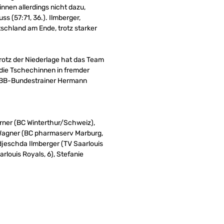
nnen allerdings nicht dazu,
s (57:71, 36.). Ilmberger,
chland am Ende, trotz starker
Trotz der Niederlage hat das Team
e die Tschechinnen in fremder
er DBB-Bundestrainer Hermann
rner (BC Winterthur/Schweiz),
 Wagner (BC pharmaserv Marburg,
djeschda Ilmberger (TV Saarlouis
rlouis Royals, 6), Stefanie