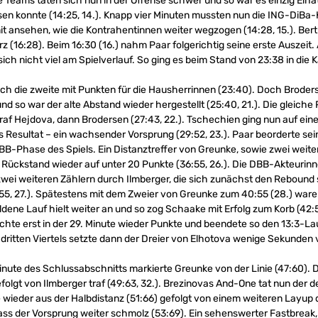
e Teams taten sich nun in der Offense schwer und so war es einzig Elhat
ssen konnte (14:25, 14.). Knapp vier Minuten mussten nun die ING-DiBa
t ansehen, wie die Kontrahentinnen weiter wegzogen (14:28, 15.). Bert
 (16:28). Beim 16:30 (16.) nahm Paar folgerichtig seine erste Auszeit
sich nicht viel am Spielverlauf. So ging es beim Stand von 23:38 in die
auch die zweite mit Punkten für die Hausherrinnen (23:40). Doch Brode
d so war der alte Abstand wieder hergestellt (25:40, 21.). Die gleiche 
raf Hejdova, dann Brodersen (27:43, 22.). Tschechien ging nun auf ein
s Resultat – ein wachsender Vorsprung (29:52, 23.). Paar beorderte s
DBB-Phase des Spiels. Ein Distanztreffer von Greunke, sowie zwei weit
 Rückstand wieder auf unter 20 Punkte (36:55, 26.). Die DBB-Akteurin
wei weiteren Zählern durch Ilmberger, die sich zunächst den Reboun
:55, 27.). Spätestens mit dem Zweier von Greunke zum 40:55 (28.) war
ene Lauf hielt weiter an und so zog Schaake mit Erfolg zum Korb (42:
hte erst in der 29. Minute wieder Punkte und beendete so den 13:3-L
ritten Viertels setzte dann der Dreier von Elhotova wenige Sekunden 
inute des Schlussabschnitts markierte Greunke von der Linie (47:60). 
folgt von Ilmberger traf (49:63, 32.). Brezinovas And-One tat nun der
e wieder aus der Halbdistanz (51:66) gefolgt von einem weiteren Layup 
ss der Vorsprung weiter schmolz (53:69). Ein sehenswerter Fastbreak, 