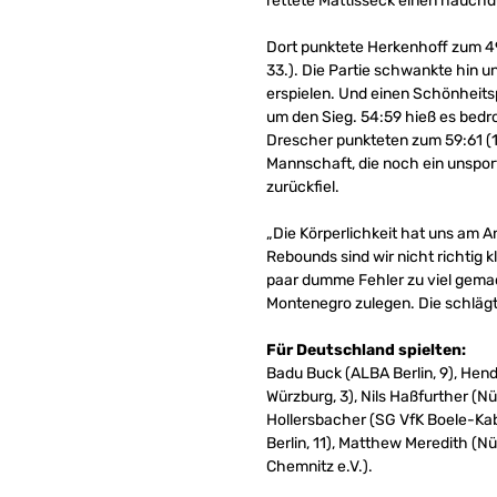
rettete Mattisseck einen hauchd
Dort punktete Herkenhoff zum 4
33.). Die Partie schwankte hin u
erspielen. Und einen Schönheitsp
um den Sieg. 54:59 hieß es bedro
Drescher punkteten zum 59:61 (1´
Mannschaft, die noch ein unsport
zurückfiel.
„Die Körperlichkeit hat uns am
Rebounds sind wir nicht richtig k
paar dumme Fehler zu viel gema
Montenegro zulegen. Die schlägt
Für Deutschland spielten:
Badu Buck (ALBA Berlin, 9), Hend
Würzburg, 3), Nils Haßfurther (
Hollersbacher (SG VfK Boele-Kab
Berlin, 11), Matthew Meredith (
Chemnitz e.V.).