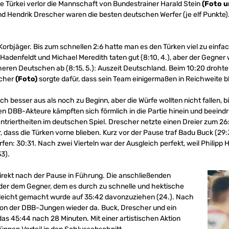
 Türkei verlor die Mannschaft von Bundestrainer Harald Stein
(Foto u
nd Hendrik Drescher waren die besten deutschen Werfer (je elf Punkte).
rbjäger. Bis zum schnellen 2:6 hatte man es den Türken viel zu einfa
pp Hadenfeldt und Michael Meredith taten gut (8:10, 4.), aber der Gegner
heren Deutschen ab (8:15, 5.): Auszeit Deutschland. Beim 10:20 drohte
acher
(Foto)
sorgte dafür, dass sein Team einigermaßen in Reichweite bli
ich besser aus als noch zu Beginn, aber die Würfe wollten nicht fallen,
gen DBB-Akteure kämpften sich förmlich in die Partie hinein und beei
triertheiten im deutschen Spiel. Drescher netzte einen Dreier zum 26:
 dass die Türken vorne blieben. Kurz vor der Pause traf Badu Buck (29:31
fen: 30:31. Nach zwei Vierteln war der Ausgleich perfekt, weil Philipp 
33).
rekt nach der Pause in Führung. Die anschließenden
der dem Gegner, dem es durch zu schnelle und hektische
 leicht gemacht wurde auf 35:42 davonzuziehen (24.). Nach
tion der DBB-Jungen wieder da. Buck, Drescher und ein
as 45:44 nach 28 Minuten. Mit einer artistischen Aktion