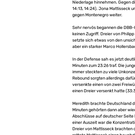
Niederlage hinnehmen. Gegen die
14:13, 14:24). Jona Mattisseck u
gegen Montenegro weiter.
Sehr nervös begannen die DBB-Ko
keinen Zugriff. Dreier von Phili
setzte sich etwas von den unsic
aber ein starker Marco Hollersb
In der Defense sah es jetzt deutl
Minuten zum 23:26 traf. Die jun
immer steckten zu viele Unkonzen
Rebound sorgten allerdings dafür,
versenkte einen von zwei Freiwür
einen Dreier versenkt hatte (33:
Meredith brachte Deutschland di
Minuten gehörten dann aber wie
Abschlüsse auf deutscher Seite
einer Auszeit war die Konzentra
Dreier von Mattisseck brachten d