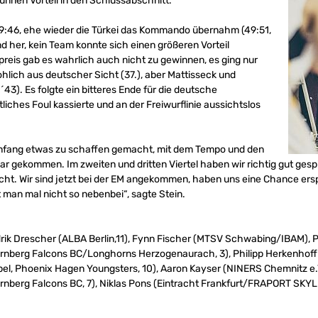
ünnen Vorteil in den Schlussabschnitt.
9:46, ehe wieder die Türkei das Kommando übernahm (49:51,
nd her, kein Team konnte sich einen größeren Vorteil
reis gab es wahrlich auch nicht zu gewinnen, es ging nur
hlich aus deutscher Sicht (37.), aber Mattisseck und
43). Es folgte ein bitteres Ende für die deutsche
liches Foul kassierte und an der Freiwurflinie aussichtslos
 Anfang etwas zu schaffen gemacht, mit dem Tempo und den
lar gekommen. Im zweiten und dritten Viertel haben wir richtig gut gesp
cht. Wir sind jetzt bei der EM angekommen, haben uns eine Chance er
 man mal nicht so nebenbei“, sagte Stein.
rik Drescher (ALBA Berlin,11), Fynn Fischer (MTSV Schwabing/IBAM), Ph
Nürnberg Falcons BC/Longhorns Herzogenaurach, 3), Philipp Herkenhoff
el, Phoenix Hagen Youngsters, 10), Aaron Kayser (NINERS Chemnitz e.V
Nürnberg Falcons BC, 7), Niklas Pons (Eintracht Frankfurt/FRAPORT SK