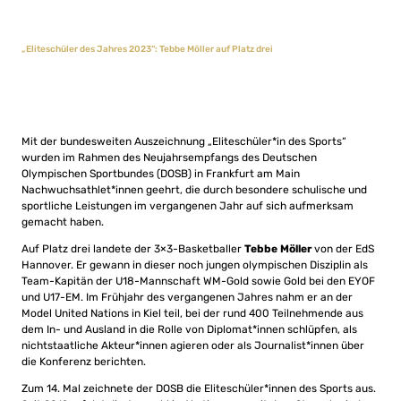
„Eliteschüler des Jahres 2023“: Tebbe Möller auf Platz drei
Mit der bundesweiten Auszeichnung „Eliteschüler*in des Sports“
wurden im Rahmen des Neujahrsempfangs des Deutschen
Olympischen Sportbundes (DOSB) in Frankfurt am Main
Nachwuchsathlet*innen geehrt, die durch besondere schulische und
sportliche Leistungen im vergangenen Jahr auf sich aufmerksam
gemacht haben.
Auf Platz drei landete der 3×3-Basketballer
Tebbe Möller
von der EdS
Hannover. Er gewann in dieser noch jungen olympischen Disziplin als
Team-Kapitän der U18-Mannschaft WM-Gold sowie Gold bei den EYOF
und U17-EM. Im Frühjahr des vergangenen Jahres nahm er an der
Model United Nations in Kiel teil, bei der rund 400 Teilnehmende aus
dem In- und Ausland in die Rolle von Diplomat*innen schlüpfen, als
nichtstaatliche Akteur*innen agieren oder als Journalist*innen über
die Konferenz berichten.
Zum 14. Mal zeichnete der DOSB die Eliteschüler*innen des Sports aus.