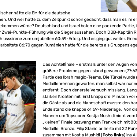
ischer hätte die EM für die deutsche
. Und wer hätte zu dem Zeitpunkt schon gedacht, dass man es im erst
ekommen würde? Deutschland und Israel boten eine packende Partie, in 
r Zwei-Punkte-Führung wie die Sieger aussahen. Doch DBB-Kapitän R
hlusssirene zum umjubelten 60:59-Erfolg. Und es ging gut weiter. Grie
arbeitete 86:70 gegen Rumänien hatte für die bereits als Gruppensie
Das Achtelfinale – erstmals unter den Augen vo
größere Probleme gegen Island gewonnen (77:63). 
Partie des Ibrahimagic-Teams. Die Türkei wurde 
Medaillenrennen geworfen, man selbst war nur no
entfernt. Doch der erste Versuch misslang. Lange
starken Kroaten mit. Erst knapp drei Minuten vor
die Gäste ab und die Mannschaft musste den ha
Ende stand die knappe 61:69-Niederlage. Von di
Mannen um Topscorer Kostja Mushidi nicht vom 
„kleinen“ Finale bezwang man Frankreich mit 80
Medaille: Bronze. Filip Stanic brillierte mit 22 Pu
zusammen mit Kostja Mushidi (
Foto links
) ins 