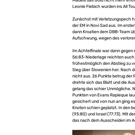
Mädels das Gold nicht mehr entrei
Leonie Fiebich wurden ins All T
Zunächst mit Verletzungspech h
der EM in Novi Sad aus. Im erst
dann Kroatien dem DBB-Team über
Aufschwung, wegen des verloren
Im Achtelfinale war dann gegen 
56:83-Niederlage reichten auch
frühestmöglich den Abstieg zu ve
Sieg über Slowenien her. Nach d
nicht aus. 26 Punkte betrug der 
drehte sich das Blatt und die Au
gelang das schier Unmögliche. N
Punkten von Evans Rapieque laut
gesichert und von nun an ging e
Knoten schien geplatzt. In den b
(93:80) und Israel (77:73). Mit 
das nach dem Ausscheiden im Ach