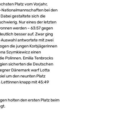
echsten Platz vom Vorjahr,
 U-Nationalmannschaften bei den
abei gestaltete sich die
chwierig. Nur eines der letzten
ewonnen werden – 63:57 gegen
eutlich besser auf. Zwar ging
B-Auswahl antwortete mit zwei
zogen die jungen Korbjägerinnen
lena Szymkiewicz einen
 die Polinnen. Emilia Tenbrocks
elgien sicherten die Deutschen
engegner Dänemark warf Lotta
piel um den neunten Platz
n Lettinnen knapp mit 45:49
gen holten den ersten Platz beim
gt.