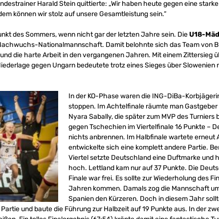
undestrainer Harald Stein quittierte: „Wir haben heute gegen eine star
em können wir stolz auf unsere Gesamtleistung sein.“
unkt des Sommers, wenn nicht gar der letzten Jahre sein. Die
U18-Mä
Nachwuchs-Nationalmannschaft. Damit belohnte sich das Team von Bu
 und die harte Arbeit in den vergangenen Jahren. Mit einem Zittersieg ü
iederlage gegen Ungarn bedeutete trotz eines Sieges über Slowenien n
In der KO-Phase waren die ING-DiBa-Korbjägeri
stoppen. Im Achtelfinale räumte man Gastgeber 
Nyara Sabally, die später zum MVP des Turniers b
gegen Tschechien im Viertelfinale 16 Punkte – D
nichts anbrennen. Im Halbfinale wartete erneut 
entwickelte sich eine komplett andere Partie. Be
Viertel setzte Deutschland eine Duftmarke und h
hoch. Lettland kam nur auf 37 Punkte. Die Deuts
Finale war frei. Es sollte zur Wiederholung des F
Jahren kommen. Damals zog die Mannschaft um
Spanien den Kürzeren. Doch in diesem Jahr sollt
 Partie und baute die Führung zur Halbzeit auf 19 Punkte aus. In der zwe