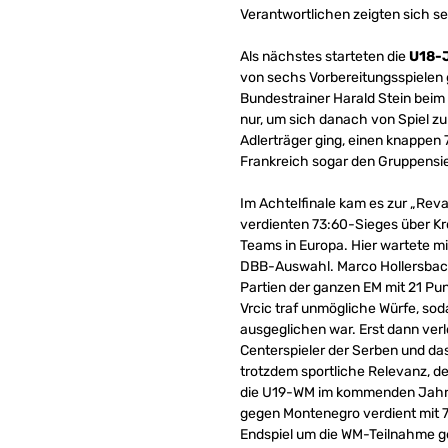
Verantwortlichen zeigten sich s
Als nächstes starteten die
U18-
von sechs Vorbereitungsspielen 
Bundestrainer Harald Stein beim 
nur, um sich danach von Spiel zu
Adlerträger ging, einen knappen 
Frankreich sogar den Gruppensi
Im Achtelfinale kam es zur „Rev
verdienten 73:60-Sieges über Kr
Teams in Europa. Hier wartete m
DBB-Auswahl. Marco Hollersbach
Partien der ganzen EM mit 21 Pu
Vrcic traf unmögliche Würfe, soda
ausgeglichen war. Erst dann verl
Centerspieler der Serben und das
trotzdem sportliche Relevanz, de
die U19-WM im kommenden Jahr. 
gegen Montenegro verdient mit 
Endspiel um die WM-Teilnahme ge