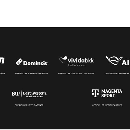
RTNER
OFFIZIELLER PREMIUM-PARTNER
OFFIZIELLER GESUNDHEITSPARTNER
OFFIZIELLER KREUZFAH
OFFIZIELLER HOTELPARTNER
OFFIZIELLER MEDIENPARTNER