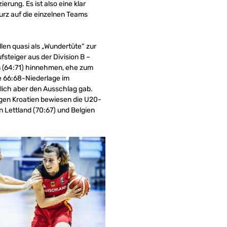
erung. Es ist also eine klar
urz auf die einzelnen Teams
len quasi als „Wundertüte“ zur
teiger aus der Division B –
n (64:71) hinnehmen, ehe zum
e 66:68-Niederlage im
ztlich aber den Ausschlag gab.
egen Kroatien bewiesen die U20-
 Lettland (70:67) und Belgien