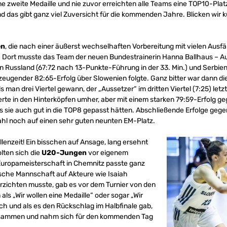
e zweite Medaille und nie zuvor erreichten alle Teams eine TOP10-Platzi
d das gibt ganz viel Zuversicht für die kommenden Jahre. Blicken wir k
en
, die nach einer äußerst wechselhaften Vorbereitung mit vielen Ausfäl
Dort musste das Team der neuen Bundestrainerin Hanna Ballhaus – Aufs
 Russland (67:72 nach 13-Punkte-Führung in der 33. Min.) und Serbie
zeugender 82:65-Erfolg über Slowenien folgte. Ganz bitter war dann di
s man drei Viertel gewann, der „Aussetzer“ im dritten Viertel (7:25) let
erte in den Hinterköpfen umher, aber mit einem starken 79:59-Erfolg g
 sie auch gut in die TOP8 gepasst hätten. Abschließende Erfolge gegen
hl noch auf einen sehr guten neunten EM-Platz.
enzeit! Ein bisschen auf Ansage, lang ersehnt
lten sich die
U20-Jungen
vor eigenem
 Europameisterschaft in Chemnitz passte ganz
sche Mannschaft auf Akteure wie Isaiah
rzichten musste, gab es vor dem Turnier von den
als „Wir wollen eine Medaille“ oder sogar „Wir
ach und als es den Rückschlag im Halbfinale gab,
usammen und nahm sich für den kommenden Tag