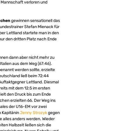
ke Mannschaft verloren und
dchen
gewinnen sensationell das
ndestrainer Stefan Mienack für
ber Lettland startete man in den
ur den dritten Platz nach Ende
nnen dann aber nicht mehr zu
Italien aus dem Weg (67:46).
enannt werden sollte, erzielte
eutschland ließ beim 72:44
Auftaktgegner Lettland. Diesmal
reits mit dem 12:5 im ersten
ielt den Druck bis zum Ende
chen erzielten 66. Der Weg ins
inales der U16-EM vor zwei
 Kapitänin
Jenny Strozyk
gegen
e alles anders werden. Wieder
iten Halbzeit ließen sich die