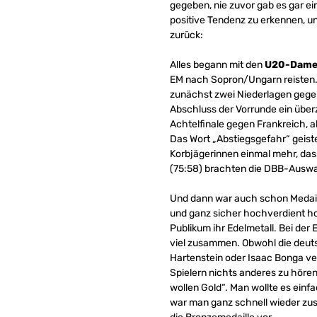
gegeben, nie zuvor gab es gar ein
positive Tendenz zu erkennen, un
zurück:
Alles begann mit den
U20-Dam
EM nach Sopron/Ungarn reisten. 
zunächst zwei Niederlagen gegen
Abschluss der Vorrunde ein über
Achtelfinale gegen Frankreich, al
Das Wort „Abstiegsgefahr“ geist
Korbjägerinnen einmal mehr, dass
(75:58) brachten die DBB-Auswa
Und dann war auch schon Medaill
und ganz sicher hochverdient ho
Publikum ihr Edelmetall. Bei der
viel zusammen. Obwohl die deut
Hartenstein oder Isaac Bonga ve
Spielern nichts anderes zu hören 
wollen Gold“. Man wollte es einf
war man ganz schnell wieder z