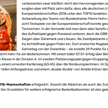
verbesserten zwar letztlich nicht den hervorragenden s
sorgten aber mit Platz zehn dafür, dass alle deutschen
Europameisterschaften 2018 unter den TOP10 landeten. D
Vorbereitung des Teams von Bundestrainer Pierre Hohn s
acht Testspiele vor der Europameisterschaft konnte g
Tschechien. In der Vorrunde trat man dann aber bereits d
das Auftaktspiel gegen Russland verloren, doch die DB
Siegen über Dänemark und Litauen. Als Zweitplatzierte 
ins Achtelfinale gegen Polen ein. Dort erwischte Magda
Sahnetag von der Dreierlinie – sie erzielte 29 Punkte für
 nicht mehr für ein Weiterkommen. Mit einem tollen 57:51-Erfolg über B
ie Klasse in der Division A. Im zweiten Platzierungsspiel gegen Grupp
u einem erneuten Kantersieg (63:45) über die Nordeuropäerinnen. Im S
r tollen Anfangsphase und einem ‚double double‘ von Amelie Kröner de
U15-Mannschaften
erfolgreich. Sowohl die Mädchen als auch die Jun
er Grundstein für weitere erfolgreiche Basketballsommer ist also gele