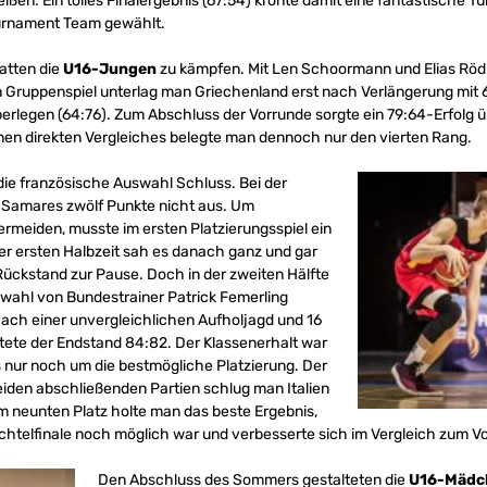
ßen. Ein tolles Finalergebnis (67:54) krönte damit eine fantastische Tu
ournament Team gewählt.
atten die
U16-Jungen
zu kämpfen. Mit Len Schoormann und Elias Rödl 
en Gruppenspiel unterlag man Griechenland erst nach Verlängerung mit 
legen (64:76). Zum Abschluss der Vorrunde sorgte ein 79:64-Erfolg übe
en direkten Vergleiches belegte man dennoch nur den vierten Rang.
die französische Auswahl Schluss. Bei der
 Samares zwölf Punkte nicht aus. Um
rmeiden, musste im ersten Platzierungsspiel ein
er ersten Halbzeit sah es danach ganz und gar
Rückstand zur Pause. Doch in der zweiten Hälfte
swahl von Bundestrainer Patrick Femerling
ach einer unvergleichlichen Aufholjagd und 16
ete der Endstand 84:82. Der Klassenerhalt war
s nur noch um die bestmögliche Platzierung. Der
eiden abschließenden Partien schlug man Italien
dem neunten Platz holte man das beste Ergebnis,
telfinale noch möglich war und verbesserte sich im Vergleich zum Vor
Den Abschluss des Sommers gestalteten die
U16-Mädc