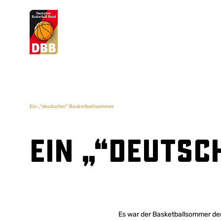
Suchvorschläge
Lorem Ipsum
Dolor Sit
Amet Valputo
Ein „“deutscher“ Basketballsommer
Ein „“deuts
Es war der Basketballsommer d