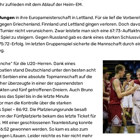
ehr zufrieden mit dem Ablauf der Heim-EM.
Jungen
in ihre Europameisterschaft in Lettland. Für sie lief die Vorberei
gegen Griechenland, Finnland und Lettland gingen verloren. Doch davo
Turnier nicht verunsichern. Zwar leistete man sich eine 67:73-Auftaktn
 Spiel zu steigern. Gegen Russland gab es dank eines starken Schlussvie
75:72-Erfolg. Im letzten Gruppenspiel sicherte die Mannschaft durch e
eg.
anche“ für die U20-Herren. Dank eines
oatien stand Deutschland unter den besten acht
it Serbien eine absolute Topmannschaft auf die
er überzeugte in einer der spannendsten
nkten und fünf getroffenen Dreiern. Auch Bruno
ss das Spiel bis in die letzte Minute
or man die Kontrolle über die starken
 Spiel – 86:92. Die Platzierungsrunde besaß
nn der Fünfplatzierte bekam das letzte Ticket für
Mit einer geschlossenen Teamleistung konnte
76:52 gewonnen werden. So kam es also zum
gen Litauen. Leider reichte es hier nicht mehr