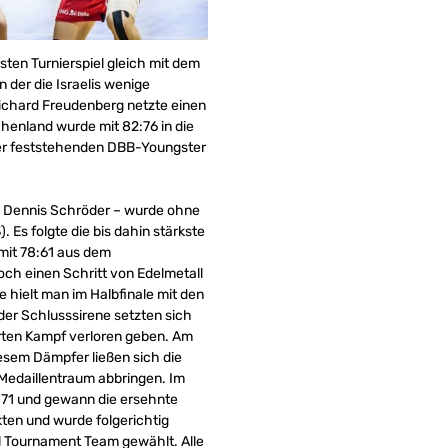
en Turnierspiel gleich mit dem
der die Israelis wenige
ichard Freudenberg netzte einen
chenland wurde mit 82:76 in die
ger feststehenden DBB-Youngster
n Dennis Schröder – wurde ohne
Es folgte die bis dahin stärkste
mit 78:61 aus dem
ch einen Schritt von Edelmetall
 hielt man im Halbfinale mit den
 der Schlusssirene setzten sich
rten Kampf verloren geben. Am
esem Dämpfer ließen sich die
Medaillentraum abbringen. Im
:71 und gewann die ersehnte
nkten und wurde folgerichtig
All Tournament Team gewählt. Alle