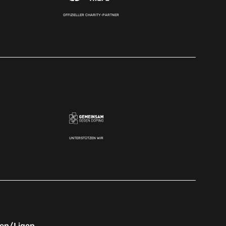
OFFIZIELLER CHARITY-PARTNER
UNTERSTÜTZEN WIR
nen/Ligen