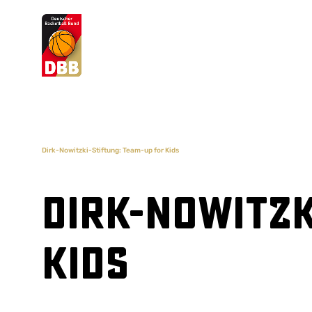
Suchvorschläge
Lorem Ipsum
Dolor Sit
Amet Valputo
Dirk-Nowitzki-Stiftung: Team-up for Kids
Dirk-Nowitzk
Kids