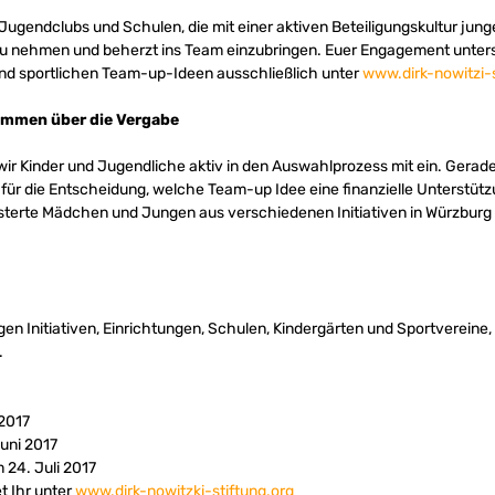
 Jugendclubs und Schulen, die mit einer aktiven Beteiligungskultur jun
zu nehmen und beherzt ins Team einzubringen. Euer Engagement unterst
und sportlichen Team-up-Ideen ausschließlich unter
www.dirk-nowitzi-s
immen über die Vergabe
ir Kinder und Jugendliche aktiv in den Auswahlprozess mit ein. Gerade i
ür die Entscheidung, welche Team-up Idee eine finanzielle Unterstützu
isterte Mädchen und Jungen aus verschiedenen Initiativen in Würzbur
en Initiativen, Einrichtungen, Schulen, Kindergärten und Sportvereine, 
.
 2017
uni 2017
 24. Juli 2017
t Ihr unter
www.dirk-nowitzki-stiftung.org