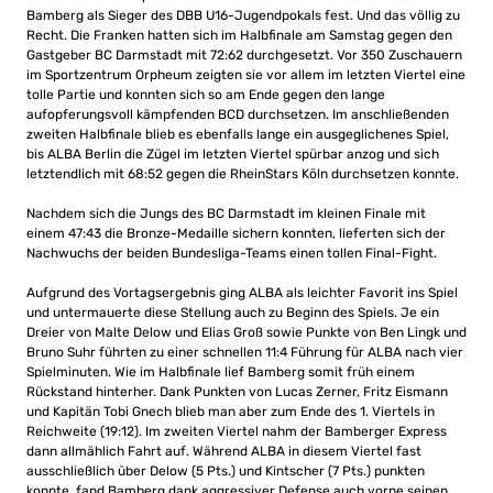
Bamberg als Sieger des DBB U16-Jugendpokals fest. Und das völlig zu
Recht. Die Franken hatten sich im Halbfinale am Samstag gegen den
Gastgeber BC Darmstadt mit 72:62 durchgesetzt. Vor 350 Zuschauern
im Sportzentrum Orpheum zeigten sie vor allem im letzten Viertel eine
tolle Partie und konnten sich so am Ende gegen den lange
aufopferungsvoll kämpfenden BCD durchsetzen. Im anschließenden
zweiten Halbfinale blieb es ebenfalls lange ein ausgeglichenes Spiel,
bis ALBA Berlin die Zügel im letzten Viertel spürbar anzog und sich
letztendlich mit 68:52 gegen die RheinStars Köln durchsetzen konnte.
Nachdem sich die Jungs des BC Darmstadt im kleinen Finale mit
einem 47:43 die Bronze-Medaille sichern konnten, lieferten sich der
Nachwuchs der beiden Bundesliga-Teams einen tollen Final-Fight.
Aufgrund des Vortagsergebnis ging ALBA als leichter Favorit ins Spiel
und untermauerte diese Stellung auch zu Beginn des Spiels. Je ein
Dreier von Malte Delow und Elias Groß sowie Punkte von Ben Lingk und
Bruno Suhr führten zu einer schnellen 11:4 Führung für ALBA nach vier
Spielminuten. Wie im Halbfinale lief Bamberg somit früh einem
Rückstand hinterher. Dank Punkten von Lucas Zerner, Fritz Eismann
und Kapitän Tobi Gnech blieb man aber zum Ende des 1. Viertels in
Reichweite (19:12). Im zweiten Viertel nahm der Bamberger Express
dann allmählich Fahrt auf. Während ALBA in diesem Viertel fast
ausschließlich über Delow (5 Pts.) und Kintscher (7 Pts.) punkten
konnte, fand Bamberg dank aggressiver Defense auch vorne seinen