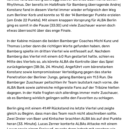
Rhythmus. Der bereits im Halbfinale für Bamberg überragende Andrej
Konstanz fand in diesem Viertel immer wieder erfolgreich den Weg
zum Berliner Korb und konnte so 10 der 14 Bamberger Punkte erzielen
(am Ende 22 Punkte). Mit einem knappen Vorsprung für ALBA Berlin
ging es somit in die Pause (33:30) und viele Zuschauer waren doch
etwas überrascht über das enge Finale.
In der Kabine müssen die beiden Bamberger Coaches Michl Kunz und
Thomas Lorber dann die richtigen Worte gefunden haben, denn
Bamberg spielte im dritten Viertel wie entfesselt auf. Nachdem
Bamberg das Viertel mit einem 6:0 Run gestartet hatte, schien es
Mitte des Viertels so, als könnte ALBA die Kontrolle über das Spiel
zurückgelangen (38:36, 24. Minute). Angeführt vom bärenstarken
Konstanz sowie kompromissloser Verteidigung gegen das starke
Penetration der Berliner Jungs, gelang Bamberg ein 11:3 Run. Die
Bamberger Zuschauer peitschten ihr Team lautstark nach vorne, die
ALBA Bank sowie zahlreiche mitgereiste Fans auf der Tribüne hielten
dagegen. In der Halle fragten sich allerdings immer mehr Zuschauer,
ob es Bamberg wirklich gelingen sollte den Favoriten zu schlagen.
Berlin ging mit einem 41:49 Rückstand ins letzte Viertel und zeigte
gleich zu Beginn, dass man das Team noch nicht abschreiben sollte.
Zwei Dreier von Baer und Kintscher brachten ALBA bis auf drei Punkte
heran (33. Minute). Lucas Zerner konterte ALBAs Attacke mit einem
Layup sowie einem Freiwurf, musste dann jedoch mit ansehen wie