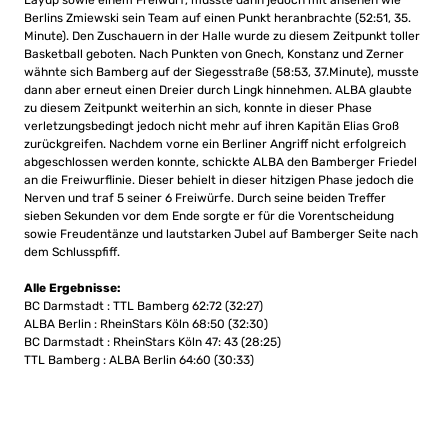
Berlins Zmiewski sein Team auf einen Punkt heranbrachte (52:51, 35.
Minute). Den Zuschauern in der Halle wurde zu diesem Zeitpunkt toller
Basketball geboten. Nach Punkten von Gnech, Konstanz und Zerner
wähnte sich Bamberg auf der Siegesstraße (58:53, 37.Minute), musste
dann aber erneut einen Dreier durch Lingk hinnehmen. ALBA glaubte
zu diesem Zeitpunkt weiterhin an sich, konnte in dieser Phase
verletzungsbedingt jedoch nicht mehr auf ihren Kapitän Elias Groß
zurückgreifen. Nachdem vorne ein Berliner Angriff nicht erfolgreich
abgeschlossen werden konnte, schickte ALBA den Bamberger Friedel
an die Freiwurflinie. Dieser behielt in dieser hitzigen Phase jedoch die
Nerven und traf 5 seiner 6 Freiwürfe. Durch seine beiden Treffer
sieben Sekunden vor dem Ende sorgte er für die Vorentscheidung
sowie Freudentänze und lautstarken Jubel auf Bamberger Seite nach
dem Schlusspfiff.
Alle Ergebnisse:
BC Darmstadt : TTL Bamberg 62:72 (32:27)
ALBA Berlin : RheinStars Köln 68:50 (32:30)
BC Darmstadt : RheinStars Köln 47: 43 (28:25)
TTL Bamberg : ALBA Berlin 64:60 (30:33)