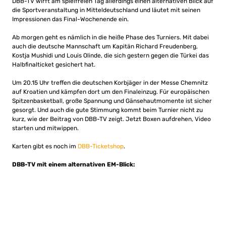
DBB-TV wirft am spielfreien Tag allerdings einen alternativen Blick auf
die Sportveranstaltung in Mitteldeutschland und läutet mit seinen
Impressionen das Final-Wochenende ein.
Ab morgen geht es nämlich in die heiße Phase des Turniers. Mit dabei
auch die deutsche Mannschaft um Kapitän Richard Freudenberg,
Kostja Mushidi und Louis Olinde, die sich gestern gegen die Türkei das
Halbfinalticket gesichert hat.
Um 20.15 Uhr treffen die deutschen Korbjäger in der Messe Chemnitz
auf Kroatien und kämpfen dort um den Finaleinzug. Für europäischen
Spitzenbasketball, große Spannung und Gänsehautmomente ist sicher
gesorgt. Und auch die gute Stimmung kommt beim Turnier nicht zu
kurz, wie der Beitrag von DBB-TV zeigt. Jetzt Boxen aufdrehen, Video
starten und mitwippen.
Karten gibt es noch im
DBB-Ticketshop
.
DBB-TV mit einem alternativen EM-Blick: