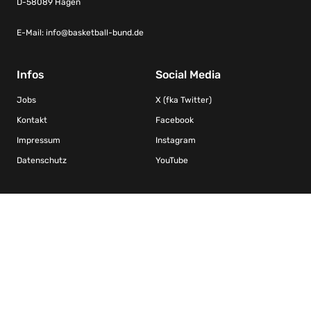
D-58089 Hagen
E-Mail:
info@basketball-bund.de
Infos
Social Media
Jobs
X (fka Twitter)
Kontakt
Facebook
Impressum
Instagram
Datenschutz
YouTube
Kooperationen/Ligen
FIBA Basketball-Weltverband
DRS – Deutscher Rollstuhlsportverband Basketball
Nachwuchs Basketball Bundesliga / Jugend Basketball Bundesliga
Weibliche Nachwuchs Basketball Bundesliga
Basketball Bundesliga Herren