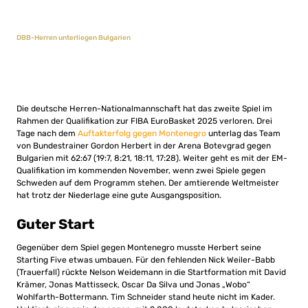
DBB-Herren unterliegen Bulgarien
Die deutsche Herren-Nationalmannschaft hat das zweite Spiel im
Rahmen der Qualifikation zur FIBA EuroBasket 2025 verloren. Drei
Tage nach dem
Auftakterfolg gegen Montenegro
unterlag das Team
von Bundestrainer Gordon Herbert in der Arena Botevgrad gegen
Bulgarien mit 62:67 (19:7, 8:21, 18:11, 17:28). Weiter geht es mit der EM-
Qualifikation im kommenden November, wenn zwei Spiele gegen
Schweden auf dem Programm stehen. Der amtierende Weltmeister
hat trotz der Niederlage eine gute Ausgangsposition.
Guter Start
Gegenüber dem Spiel gegen Montenegro musste Herbert seine
Starting Five etwas umbauen. Für den fehlenden Nick Weiler-Babb
(Trauerfall) rückte Nelson Weidemann in die Startformation mit David
Krämer, Jonas Mattisseck, Oscar Da Silva und Jonas „Wobo“
Wohlfarth-Bottermann. Tim Schneider stand heute nicht im Kader.