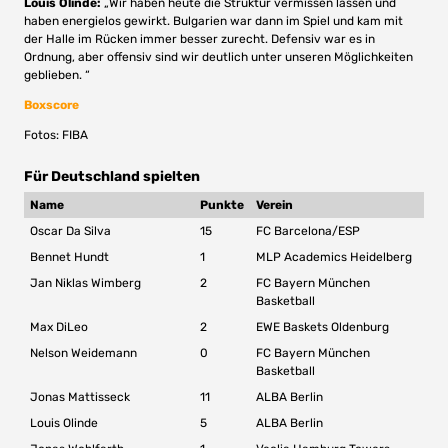
Louis Olinde:
„Wir haben heute die Struktur vermissen lassen und
haben energielos gewirkt. Bulgarien war dann im Spiel und kam mit
der Halle im Rücken immer besser zurecht. Defensiv war es in
Ordnung, aber offensiv sind wir deutlich unter unseren Möglichkeiten
geblieben. “
Boxscore
Fotos: FIBA
Für Deutschland spielten
Name
Punkte
Verein
Oscar Da Silva
15
FC Barcelona/ESP
Bennet Hundt
1
MLP Academics Heidelberg
Jan Niklas Wimberg
2
FC Bayern München
Basketball
Max DiLeo
2
EWE Baskets Oldenburg
Nelson Weidemann
0
FC Bayern München
Basketball
Jonas Mattisseck
11
ALBA Berlin
Louis Olinde
5
ALBA Berlin