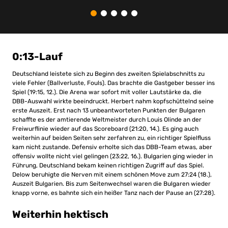
0:13-Lauf
Deutschland leistete sich zu Beginn des zweiten Spielabschnitts zu
viele Fehler (Ballverluste, Fouls). Das brachte die Gastgeber besser ins
Spiel (19:15, 12.). Die Arena war sofort mit voller Lautstärke da, die
DBB-Auswahl wirkte beeindruckt. Herbert nahm kopfschüttelnd seine
erste Auszeit. Erst nach 13 unbeantworteten Punkten der Bulgaren
schaffte es der amtierende Weltmeister durch Louis Olinde an der
Freiwurflinie wieder auf das Scoreboard (21:20, 14.). Es ging auch
weiterhin auf beiden Seiten sehr zerfahren zu, ein richtiger Spielfluss
kam nicht zustande. Defensiv erholte sich das DBB-Team etwas, aber
offensiv wollte nicht viel gelingen (23:22, 16.). Bulgarien ging wieder in
Führung, Deutschland bekam keinen richtigen Zugriff auf das Spiel.
Delow beruhigte die Nerven mit einem schönen Move zum 27:24 (18.),
Auszeit Bulgarien. Bis zum Seitenwechsel waren die Bulgaren wieder
knapp vorne, es bahnte sich ein heißer Tanz nach der Pause an (27:28).
Weiterhin hektisch