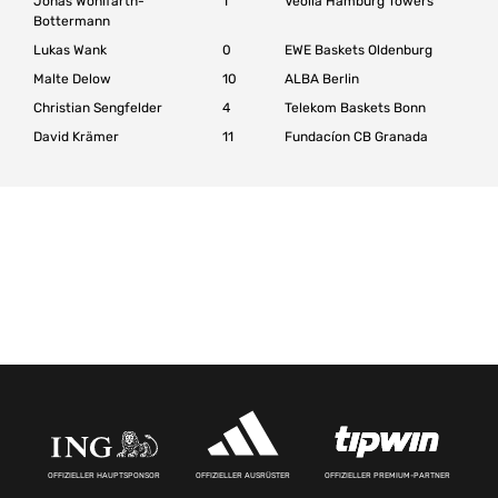
Jonas Wohlfarth-
1
Veolia Hamburg Towers
Bottermann
Lukas Wank
0
EWE Baskets Oldenburg
Malte Delow
10
ALBA Berlin
Christian Sengfelder
4
Telekom Baskets Bonn
David Krämer
11
Fundacíon CB Granada
OFFIZIELLER HAUPTSPONSOR
OFFIZIELLER AUSRÜSTER
OFFIZIELLER PREMIUM-PARTNER