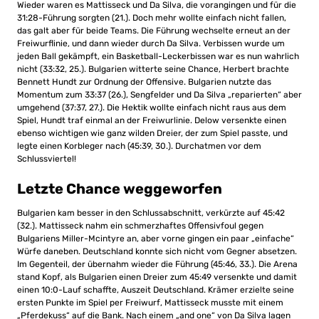
Wieder waren es Mattisseck und Da Silva, die vorangingen und für die
31:28-Führung sorgten (21.). Doch mehr wollte einfach nicht fallen,
das galt aber für beide Teams. Die Führung wechselte erneut an der
Freiwurflinie, und dann wieder durch Da Silva. Verbissen wurde um
jeden Ball gekämpft, ein Basketball-Leckerbissen war es nun wahrlich
nicht (33:32, 25.). Bulgarien witterte seine Chance, Herbert brachte
Bennett Hundt zur Ordnung der Offensive. Bulgarien nutzte das
Momentum zum 33:37 (26.), Sengfelder und Da Silva „reparierten“ aber
umgehend (37:37, 27.). Die Hektik wollte einfach nicht raus aus dem
Spiel, Hundt traf einmal an der Freiwurlinie. Delow versenkte einen
ebenso wichtigen wie ganz wilden Dreier, der zum Spiel passte, und
legte einen Korbleger nach (45:39, 30.). Durchatmen vor dem
Schlussviertel!
Letzte Chance weggeworfen
Bulgarien kam besser in den Schlussabschnitt, verkürzte auf 45:42
(32.). Mattisseck nahm ein schmerzhaftes Offensivfoul gegen
Bulgariens Miller-Mcintyre an, aber vorne gingen ein paar „einfache“
Würfe daneben. Deutschland konnte sich nicht vom Gegner absetzen.
Im Gegenteil, der übernahm wieder die Führung (45:46, 33.). Die Arena
stand Kopf, als Bulgarien einen Dreier zum 45:49 versenkte und damit
einen 10:0-Lauf schaffte, Auszeit Deutschland. Krämer erzielte seine
ersten Punkte im Spiel per Freiwurf, Mattisseck musste mit einem
„Pferdekuss“ auf die Bank. Nach einem „and one“ von Da Silva lagen