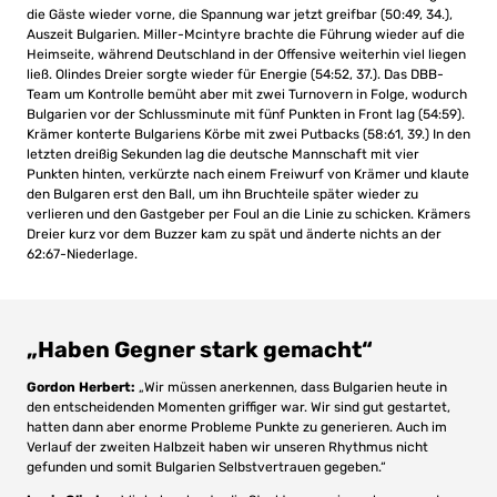
die Gäste wieder vorne, die Spannung war jetzt greifbar (50:49, 34.),
Auszeit Bulgarien. Miller-Mcintyre brachte die Führung wieder auf die
Heimseite, während Deutschland in der Offensive weiterhin viel liegen
ließ. Olindes Dreier sorgte wieder für Energie (54:52, 37.). Das DBB-
Team um Kontrolle bemüht aber mit zwei Turnovern in Folge, wodurch
Bulgarien vor der Schlussminute mit fünf Punkten in Front lag (54:59).
Krämer konterte Bulgariens Körbe mit zwei Putbacks (58:61, 39.) In den
letzten dreißig Sekunden lag die deutsche Mannschaft mit vier
Punkten hinten, verkürzte nach einem Freiwurf von Krämer und klaute
den Bulgaren erst den Ball, um ihn Bruchteile später wieder zu
verlieren und den Gastgeber per Foul an die Linie zu schicken. Krämers
Dreier kurz vor dem Buzzer kam zu spät und änderte nichts an der
62:67-Niederlage.
„Haben Gegner stark gemacht“
Gordon Herbert:
„Wir müssen anerkennen, dass Bulgarien heute in
den entscheidenden Momenten griffiger war. Wir sind gut gestartet,
hatten dann aber enorme Probleme Punkte zu generieren. Auch im
Verlauf der zweiten Halbzeit haben wir unseren Rhythmus nicht
gefunden und somit Bulgarien Selbstvertrauen gegeben.“