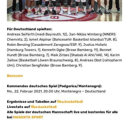
Für Deutschland spielten:
Andreas Seiferth (medi Bayreuth, 12), Jan-Niklas Wimberg (NINERS
Chemnitz, 2), Ismet Akpinar (Bahcesehir Basketbol Istanbul/TUR, 8),
Robin Benzing (Casademont Zaragoza/ESP, 9), Justus Hollatz
(Hamburg Towers, 1), Kenneth Ogbe (Brose Bamberg, 11), Bennet
Hundt (Brose Bamberg, 7), Maik Zirbes (
Shabab Al Ahli
/VAE, 14), Karim
Jallow (Basketball Löwen Braunschweig, 8), Andreas Obst (ratiopharm
Ulm), Christian Sengfelder (Brose Bamberg, 9).
Boxscore
Kommendes deutsches Spiel (Podgorica/Montenegro):
Mo., 22. Februar 2021, 20.00 Uhr, Montenegro – Deutschland
Ergebnisse und Tabellen auf
fiba.basketball
Livestats auf
fiba.basketball
Alle Spiele der deutschen Mannschaft live und kostenlos für alle
bei
MAGENTA SPORT