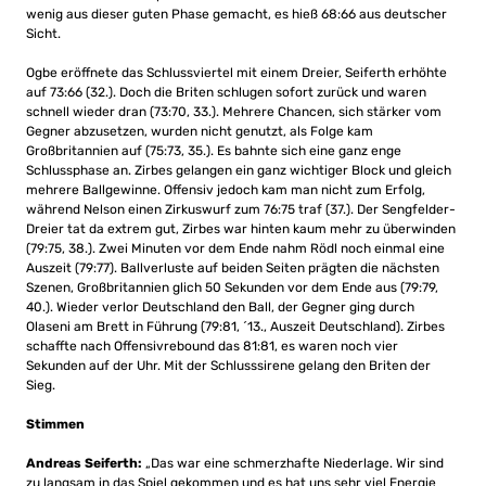
wenig aus dieser guten Phase gemacht, es hieß 68:66 aus deutscher
Sicht.
Ogbe eröffnete das Schlussviertel mit einem Dreier, Seiferth erhöhte
auf 73:66 (32.). Doch die Briten schlugen sofort zurück und waren
schnell wieder dran (73:70, 33.). Mehrere Chancen, sich stärker vom
Gegner abzusetzen, wurden nicht genutzt, als Folge kam
Großbritannien auf (75:73, 35.). Es bahnte sich eine ganz enge
Schlussphase an. Zirbes gelangen ein ganz wichtiger Block und gleich
mehrere Ballgewinne. Offensiv jedoch kam man nicht zum Erfolg,
während Nelson einen Zirkuswurf zum 76:75 traf (37.). Der Sengfelder-
Dreier tat da extrem gut, Zirbes war hinten kaum mehr zu überwinden
(79:75, 38.). Zwei Minuten vor dem Ende nahm Rödl noch einmal eine
Auszeit (79:77). Ballverluste auf beiden Seiten prägten die nächsten
Szenen, Großbritannien glich 50 Sekunden vor dem Ende aus (79:79,
40.). Wieder verlor Deutschland den Ball, der Gegner ging durch
Olaseni am Brett in Führung (79:81, ´13., Auszeit Deutschland). Zirbes
schaffte nach Offensivrebound das 81:81, es waren noch vier
Sekunden auf der Uhr. Mit der Schlusssirene gelang den Briten der
Sieg.
Stimmen
Andreas Seiferth:
„Das war eine schmerzhafte Niederlage. Wir sind
zu langsam in das Spiel gekommen und es hat uns sehr viel Energie