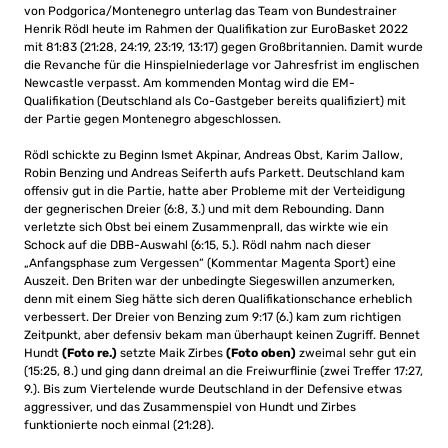
von Podgorica/Montenegro unterlag das Team von Bundestrainer
Henrik Rödl heute im Rahmen der Qualifikation zur EuroBasket 2022
mit 81:83 (21:28, 24:19, 23:19, 13:17) gegen Großbritannien. Damit wurde
die Revanche für die Hinspielniederlage vor Jahresfrist im englischen
Newcastle verpasst. Am kommenden Montag wird die EM-
Qualifikation (Deutschland als Co-Gastgeber bereits qualifiziert) mit
der Partie gegen Montenegro abgeschlossen.
Rödl schickte zu Beginn Ismet Akpinar, Andreas Obst, Karim Jallow,
Robin Benzing und Andreas Seiferth aufs Parkett. Deutschland kam
offensiv gut in die Partie, hatte aber Probleme mit der Verteidigung
der gegnerischen Dreier (6:8, 3.) und mit dem Rebounding. Dann
verletzte sich Obst bei einem Zusammenprall, das wirkte wie ein
Schock auf die DBB-Auswahl (6:15, 5.). Rödl nahm nach dieser
„Anfangsphase zum Vergessen“ (Kommentar Magenta Sport) eine
Auszeit. Den Briten war der unbedingte Siegeswillen anzumerken,
denn mit einem Sieg hätte sich deren Qualifikationschance erheblich
verbessert. Der Dreier von Benzing zum 9:17 (6.) kam zum richtigen
Zeitpunkt, aber defensiv bekam man überhaupt keinen Zugriff. Bennet
Hundt
(Foto re.)
setzte Maik Zirbes
(Foto oben)
zweimal sehr gut ein
(15:25, 8.) und ging dann dreimal an die Freiwurflinie (zwei Treffer 17:27,
9.). Bis zum Viertelende wurde Deutschland in der Defensive etwas
aggressiver, und das Zusammenspiel von Hundt und Zirbes
funktionierte noch einmal (21:28).