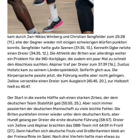
kam durch Jan-Niklas Wimberg und Christian Sengfelder zum 25:28
(11.), ehe der Gegner wieder mit einigen schwierigen Würfen punkten
konnte. Sengfelder hatte gute Szenen (31:35, 13.), Kenneth Ogbe netzte
einen Dreier (34:35, 12.). Die Athletik der Briten war allerdings weiter
ein Problem für die ING-Korbjäger, die zudem ein paar Mal zu schnell
den Abschluss suchten. Akpinar traf per Dreier zum 37:39 (16.), Justus
Hollatz kam zu seinem Länderspieldebüt, Seiferth glich aus. Die
Körpersprache passte jetzt, die Führung wollte aber nicht gelingen.
Jallow versenkte einen Dreier zum Ausgleich (45:45, 20.), zur Halbzeit
hieß es 45:47.
Der Start in die zweite Hälfte sah einen starken Zirbes, der dem
deutschen Team Stabilität gab (55:55, 25.). Aber noch immer
passierten der deutschen Mannschaft zu viele leichte Fehler. Die
Briten punkteten immer wieder unter dem deutschen Korb, aber
Hundt gelang per Dreier die erste deutsche Führung (58:57). Dreier
von Jallow und Akpinar brachten das DBB-Team mit 64:59 in Front
(27.). Dann häuften sich deutsche Fouls und Großbritannien blieb an
der Freiwurflinie im Spiel. Nach drei Vierteln hatte man etwas zu