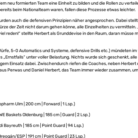
dem neu formierten Team eine Einheit zu bilden und die Rollen zu verteil
 bereits beim Nationalteam waren, fallen diese Prozesse etwas leichter.
urden auch die defensiven Prinzipien näher angesprochen. Dabei stel
 Kürze der Zeit nicht darum gehen könne, alle Einzelheiten zu vermitteln
viel reden!“ stellte Herbert als Grunddevise in den Raum, daran müsse 
Würfe, 5-0 Automatics und Systeme, defensive Drills etc.) mündeten im 
 „Ernstfalls“ unter voller Belastung. Nichts wurde sich geschenkt, alle
gem Einsatz dabei. Zwischendurch riefen die Coaches, neben Herbert 
Klaus Perwas und Daniel Herbert, das Team immer wieder zusammen, um
opharm Ulm | 200 cm | Forward | 1 Lsp.)
WE Baskets Oldenburg | 185 cm | Guard | 2 Lsp.)
i Bayreuth | 185 cm | Point Guard | 94 Lsp.)
reogán/ESP | 191 cm | Point Guard | 23 Lsp.)