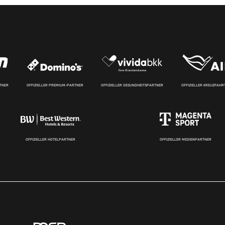
RTNER
OFFIZIELLER PREMIUM-PARTNER
OFFIZIELLER GESUNDHEITSPARTNER
OFFIZIELLER KREUZFAH
OFFIZIELLER HOTELPARTNER
OFFIZIELLER MEDIENPARTNER