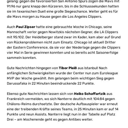
gelang: gegen die favorisierten San Antonio Spurs zogen die Mavs mit
91:96 nur ganz knapp den Kürzeren, bis in die Schlusssekunden hatten
sie im texanischen Duell eine große Siegeschance. Weiter geht es für
die Mavs morgen zu Hause gegen die Los Angeles Clippers.
Auch
Paul Zipser
hatte eine gebrauchte Woche in Chicago, seine
Mannschaft verlor gegen Nowitzkis nächsten Gegner, die LA Clippers
mit 95:102. Der Heidelberger stand zwar im Kader, kam aber auf Grund
von Rückenproblemen nicht zum Einsatz. Chicago ist aktuell Dritter
der Eastern Confenrence, da sie vor der Niederlage gegen die Clippers
vier Mal in Serie gewinnen konnten und so bereits acht Saisonerfolge
sammeln konnten.
Gute Nachrichten hingegen von
Tibor Pleiß
aus Istanbul! Nach
anfänglichen Schwierigkeiten wurde der Center nun zum Euroleague
MVP der Woche gewählt. Ihm gelangen beim wichtigen Sieg gegen
Darussafaka in 22 Minuten beeindruckende 22 Punkte.
Ebenso gute Nachrichten lassen sich von
Heiko Schaffartzik
aus
Frankreich vermelden, wo sich Nanterre deutlich mit 104:84 gegen
Châlons-Reims
durchsetzte. Der deutsche Aufbauspieler war erneut
eine der treibenden Kräfte seines Teams, in 25 Minuten kam er auf 14
Punkte und neun Assists. Nanterre liegt nun in der Tabelle auf Platz
Drei – am Wochenende geht es gegen Antibes weiter.