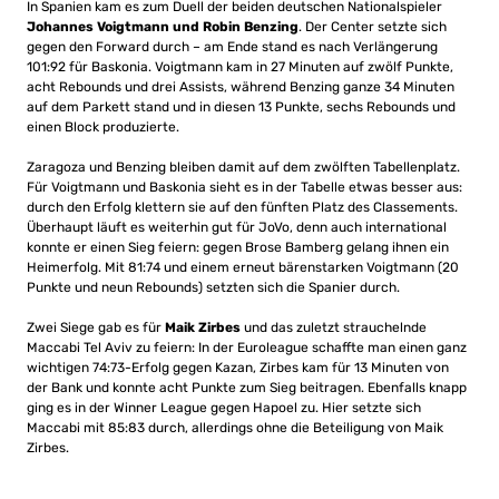
In Spanien kam es zum Duell der beiden deutschen Nationalspieler
Johannes Voigtmann und Robin Benzing
. Der Center setzte sich
gegen den Forward durch – am Ende stand es nach Verlängerung
101:92 für Baskonia. Voigtmann kam in 27 Minuten auf zwölf Punkte,
acht Rebounds und drei Assists, während Benzing ganze 34 Minuten
auf dem Parkett stand und in diesen 13 Punkte, sechs Rebounds und
einen Block produzierte.
Zaragoza und Benzing bleiben damit auf dem zwölften Tabellenplatz.
Für Voigtmann und Baskonia sieht es in der Tabelle etwas besser aus:
durch den Erfolg klettern sie auf den fünften Platz des Classements.
Überhaupt läuft es weiterhin gut für JoVo, denn auch international
konnte er einen Sieg feiern: gegen Brose Bamberg gelang ihnen ein
Heimerfolg. Mit 81:74 und einem erneut bärenstarken Voigtmann (20
Punkte und neun Rebounds) setzten sich die Spanier durch.
Zwei Siege gab es für
Maik Zirbes
und das zuletzt strauchelnde
Maccabi Tel Aviv zu feiern: In der Euroleague schaffte man einen ganz
wichtigen 74:73-Erfolg gegen Kazan, Zirbes kam für 13 Minuten von
der Bank und konnte acht Punkte zum Sieg beitragen. Ebenfalls knapp
ging es in der Winner League gegen Hapoel zu. Hier setzte sich
Maccabi mit 85:83 durch, allerdings ohne die Beteiligung von Maik
Zirbes.