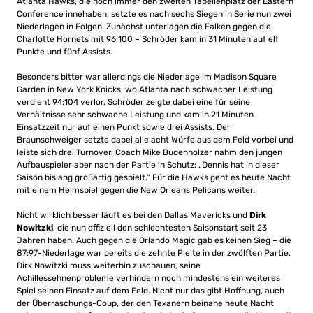
Atlanta Hawks, die noch immer den zweiten Tabellenplatz der Eastern
Conference innehaben, setzte es nach sechs Siegen in Serie nun zwei
Niederlagen in Folgen. Zunächst unterlagen die Falken gegen die
Charlotte Hornets mit 96:100 – Schröder kam in 31 Minuten auf elf
Punkte und fünf Assists.
Besonders bitter war allerdings die Niederlage im Madison Square
Garden in New York Knicks, wo Atlanta nach schwacher Leistung
verdient 94:104 verlor. Schröder zeigte dabei eine für seine
Verhältnisse sehr schwache Leistung und kam in 21 Minuten
Einsatzzeit nur auf einen Punkt sowie drei Assists. Der
Braunschweiger setzte dabei alle acht Würfe aus dem Feld vorbei und
leiste sich drei Turnover. Coach Mike Budenholzer nahm den jungen
Aufbauspieler aber nach der Partie in Schutz: „Dennis hat in dieser
Saison bislang großartig gespielt.“ Für die Hawks geht es heute Nacht
mit einem Heimspiel gegen die New Orleans Pelicans weiter.
Nicht wirklich besser läuft es bei den Dallas Mavericks und
Dirk
Nowitzki
, die nun offiziell den schlechtesten Saisonstart seit 23
Jahren haben. Auch gegen die Orlando Magic gab es keinen Sieg – die
87:97-Niederlage war bereits die zehnte Pleite in der zwölften Partie.
Dirk Nowitzki muss weiterhin zuschauen, seine
Achillessehnenprobleme verhindern noch mindestens ein weiteres
Spiel seinen Einsatz auf dem Feld. Nicht nur das gibt Hoffnung, auch
der Überraschungs-Coup, der den Texanern beinahe heute Nacht