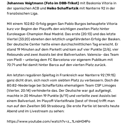
Johannes Voigtmann (Foto im DBB-Trikot)
mit Baskonia Vitoria in
der spanischen ACB und
Heiko Schaffartzik
mit Nanterre 92 in der
französischen Liga.
Mit einem 102:82-Erfolg gegen San Pablo Burgos behauptete Vitoria
kurz vor Beginn der Playoffs den wichtigen zweiten Platz hinter
Euroleague-Champion Real Madrid. Das erste (20:13) und das letzte
Viertel (33:20) ebneten den letztlich ungefährdeten Erfolg der Basken.
Der deutsche Center hatte einen durchschnittlichen Tag erwischt. Er
stand 19 Minuten auf dem Parkett und kam auf vier Punkte (2/6), vier
Rebounds und zwei Assists bei drei Ballverlusten. Valencia- das Team
von Pleiß – unterlag dem FC Barcelona vor eigenem Publikum mit
70:71 und fiel damit hinter Barca auf den vierten Platz zurück.
Am letzten regulären Spieltag in Frankreich war Nanterre 92 (19:15)
ganz dicht dran, sich noch vom siebten Platz zu verbessern. Doch die
80:82-Niederlage bei Schaffartziks ehemaligem Team CSP Limoges
(Vierter, 20:14) verhinderte das. Der Deutsche war gut aufgelegt,
machte in 20 Minuten 19 Punkte (6/11) und verteilte zwei Assists bei
einem Ballverlust. Im Playoff-Viertelfinale (best of three) trifft man
nun auf den Zweiten SIG Strasbourg. Die erste Partie ist bereits heute
Abend und im Livestream zu sehen:
https://www.youtube.com/watch?v=z_1Ln6HO4Po