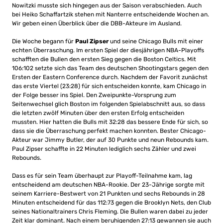
Nowitzki musste sich hingegen aus der Saison verabschieden. Auch
bei Heiko Schaffartzik stehen mit Nanterre entscheidende Wochen an.
Wir geben einen Überblick über die DBB-Akteure im Ausland.
Die Woche begann für
Paul Zipser
und seine Chicago Bulls mit einer
echten Überraschung. Im ersten Spiel der diesjährigen NBA-Playoffs
schafften die Bullen den ersten Sieg gegen die Boston Celtics. Mit
106:102 setzte sich das Team des deutschen Shootingstars gegen den
Ersten der Eastern Conference durch. Nachdem der Favorit zunächst
das erste Viertel (23:28) für sich entscheiden konnte, kam Chicago in
der Folge besser ins Spiel. Den Zweipunkte-Vorsprung zum
Seitenwechsel glich Boston im folgenden Spielabschnitt aus, so dass
die letzten zwölf Minuten über den ersten Erfolg entscheiden
mussten. Hier hatten die Bulls mit 32:28 das bessere Ende für sich, so
dass sie die Überraschung perfekt machen konnten. Bester Chicago-
Akteur war Jimmy Butler, der auf 30 Punkte und neun Rebounds kam.
Paul Zipser schaffte in 22 Minuten lediglich sechs Zähler und zwei
Rebounds.
Dass es für sein Team überhaupt zur Playoff-Teilnahme kam, lag
entscheidend am deutschen NBA-Rookie. Der 23-Jährige sorgte mit
seinem Karriere-Bestwert von 21 Punkten und sechs Rebounds in 28
Minuten entscheidend für das 112:73 gegen die Brooklyn Nets, den Club
seines Nationaltrainers Chris Fleming. Die Bullen waren dabei zu jeder
Zeit klar dominant. Nach einem beruhigenden 27:13 gewannen sie auch