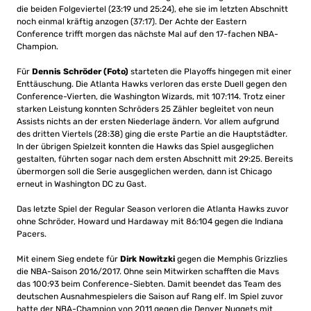
die beiden Folgeviertel (23:19 und 25:24), ehe sie im letzten Abschnitt
noch einmal kräftig anzogen (37:17). Der Achte der Eastern
Conference trifft morgen das nächste Mal auf den 17-fachen NBA-
Champion.
Für
Dennis Schröder (Foto)
starteten die Playoffs hingegen mit einer
Enttäuschung. Die Atlanta Hawks verloren das erste Duell gegen den
Conference-Vierten, die Washington Wizards, mit 107:114. Trotz einer
starken Leistung konnten Schröders 25 Zähler begleitet von neun
Assists nichts an der ersten Niederlage ändern. Vor allem aufgrund
des dritten Viertels (28:38) ging die erste Partie an die Hauptstädter.
In der übrigen Spielzeit konnten die Hawks das Spiel ausgeglichen
gestalten, führten sogar nach dem ersten Abschnitt mit 29:25. Bereits
übermorgen soll die Serie ausgeglichen werden, dann ist Chicago
erneut in Washington DC zu Gast.
Das letzte Spiel der Regular Season verloren die Atlanta Hawks zuvor
ohne Schröder, Howard und Hardaway mit 86:104 gegen die Indiana
Pacers.
Mit einem Sieg endete für
Dirk Nowitzki
gegen die Memphis Grizzlies
die NBA-Saison 2016/2017. Ohne sein Mitwirken schafften die Mavs
das 100:93 beim Conference-Siebten. Damit beendet das Team des
deutschen Ausnahmespielers die Saison auf Rang elf. Im Spiel zuvor
hatte der NBA-Champion von 2011 gegen die Denver Nuggets mit