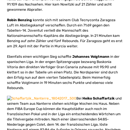
91:109 das Nachsehen. Hier kam Nowitzki auf 21 Zähler und acht
gewonnene Abpraller.
Robin Benzing
konnte sich mit seinem Club Tecnyconta Zaragoza
Luft im Abstiegskampf verschaffen. Durch ein 71:69 gegen den
Tabellen-14. Joventut verließ die Mannschaft des
Nationalmannschafts-Kapitäns die Abstiegsränge. In 21 Minuten kam
Benzing auf zehn Zähler und fünf Rebounds. Für Zaragoza geht es erst
am 29. April mit der Partie in Murcia weiter.
Ebenfalls einen wichtigen Sieg schaffte
Johannes Voigtmann
in der
spanischen Liga. In der engen Spitzengruppe bezwang Baskonia
Vitoria den direkten Verfolger Gran Canaria zuhause mit 95:90 und
klettert so in der Tabelle um einen Platz. Die Nordspanier sind durch
den Erfolg nun auf dem vierten Tabellenplatz. Beim Heimerfolg
schaffte Voigtmann in 19 Minuten sechs Punkte und ebenso viele
Rebounds.
Bei
Heiko Schaffartzik
und
seinem Team aus Nanterre stehen wichtige Wochen ins Haus. Neben
dem FIBA Europe Cup können die Hauptstädter auch noch im
französischen Pokal und in der Liga ein entscheidendes Wörtchen um
die Titelvergabe mitreden. Nach einer überraschenden 54:85-
Niederlage gegen Colet, dem 14. der französischen Liga, löste
Nanterre mit einem 92:86 die Aufgabe in Orleans souverän. Nachdem