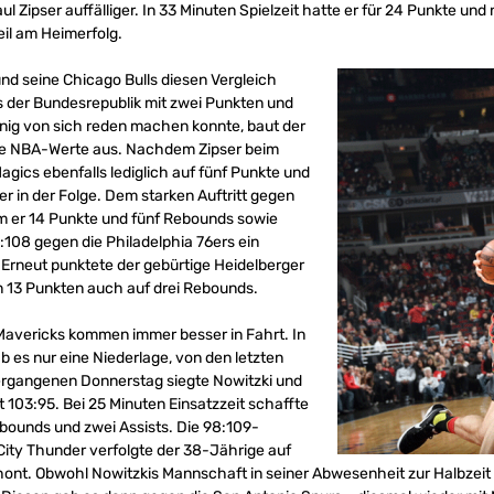
Zipser auffälliger. In 33 Minuten Spielzeit hatte er für 24 Punkte und 
il am Heimerfolg.
nd seine Chicago Bulls diesen Vergleich
 der Bundesrepublik mit zwei Punkten und
nig von sich reden machen konnte, baut der
ne NBA-Werte aus. Nachdem Zipser beim
gics ebenfalls lediglich auf fünf Punkte und
r in der Folge. Dem starken Auftritt gegen
em er 14 Punkte und fünf Rebounds sowie
21:108 gegen die Philadelphia 76ers ein
 Erneut punktete der gebürtige Heidelberger
n 13 Punkten auch auf drei Rebounds.
Mavericks kommen immer besser in Fahrt. In
 es nur eine Niederlage, von den letzten
rgangenen Donnerstag siegte Nowitzki und
 103:95. Bei 25 Minuten Einsatzzeit schaffte
Rebounds und zwei Assists. Die 98:109-
ity Thunder verfolgte der 38-Jährige auf
hont. Obwohl Nowitzkis Mannschaft in seiner Abwesenheit zur Halbzeit 