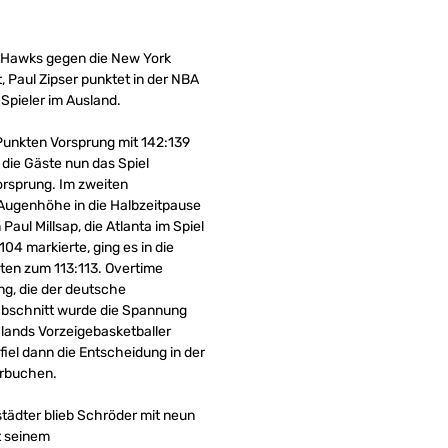
a Hawks gegen die New York
, Paul Zipser punktet in der NBA
-Spieler im Ausland.
Punkten Vorsprung mit 142:139
 die Gäste nun das Spiel
orsprung. Im zweiten
 Augenhöhe in die Halbzeitpause
aul Millsap, die Atlanta im Spiel
4 markierte, ging es in die
ten zum 113:113. Overtime
ng, die der deutsche
elabschnitt wurde die Spannung
hlands Vorzeigebasketballer
iel dann die Entscheidung in der
erbuchen.
tädter blieb Schröder mit neun
t seinem