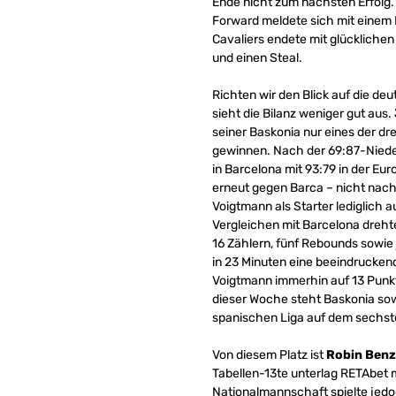
Ende nicht zum nächsten Erfolg.
Forward meldete sich mit einem 
Cavaliers endete mit glückliche
und einen Steal.
Richten wir den Blick auf die de
sieht die Bilanz weniger gut aus.
seiner Baskonia nur eines der dr
gewinnen. Nach der 69:87-Niede
in Barcelona mit 93:79 in der Eu
erneut gegen Barca – nicht nac
Voigtmann als Starter lediglich 
Vergleichen mit Barcelona drehte
16 Zählern, fünf Rebounds sowie 
in 23 Minuten eine beeindruckend
Voigtmann immerhin auf 13 Punk
dieser Woche steht Baskonia sow
spanischen Liga auf dem sechst
Von diesem Platz ist
Robin Benz
Tabellen-13te unterlag RETAbet m
Nationalmannschaft spielte jedo