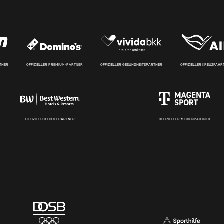
RTNER
OFFIZIELLER PREMIUM-PARTNER
OFFIZIELLER GESUNDHEITSPARTNER
OFFIZIELLER KREUZFAH
OFFIZIELLER HOTELPARTNER
OFFIZIELLER MEDIENPARTNER