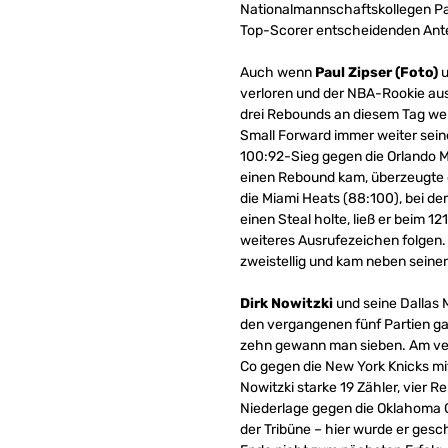
Nationalmannschaftskollegen Paul 
Top-Scorer entscheidenden Ante
Auch wenn
Paul Zipser (Foto)
u
verloren und der NBA-Rookie aus
drei Rebounds an diesem Tag we
Small Forward immer weiter sei
100:92-Sieg gegen die Orlando Ma
einen Rebound kam, überzeugte e
die Miami Heats (88:100), bei d
einen Steal holte, ließ er beim 1
weiteres Ausrufezeichen folgen.
zweistellig und kam neben seine
Dirk Nowitzki
und seine Dallas 
den vergangenen fünf Partien gab
zehn gewann man sieben. Am ve
Co gegen die New York Knicks mit
Nowitzki starke 19 Zähler, vier 
Niederlage gegen die Oklahoma C
der Tribüne – hier wurde er gesc