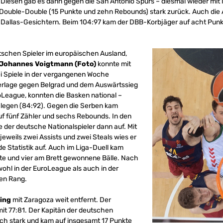
 Diesen gab es dann gegen die San Antonio Spurs – diesmal wieder mit
Double-Double (15 Punkte und zehn Rebounds) stark zurück. Auch die 
n Dallas-Gesichtern. Beim 104:97 kam der DBB-Korbjäger auf acht Punk
utschen Spieler im europäischen Ausland,
Johannes Voigtmann (Foto)
konnte mit
ei Spiele in der vergangenen Woche
rlage gegen Belgrad und dem Auswärtssieg
roLeague, konnten die Basken national –
hlegen (84:92). Gegen die Serben kam
auf fünf Zähler und sechs Rebounds. In den
 der deutsche Nationalspieler dann auf. Mit
jeweils zwei Assists und zwei Steals wies er
e Statistik auf. Auch im Liga-Duell kam
te und vier am Brett gewonnene Bälle. Nach
ohl in der EuroLeague als auch in der
en Rang.
ing
mit Zaragoza weit entfernt. Der
it 77:81. Der Kapitän der deutschen
ch stark und kam auf insgesamt 17 Punkte