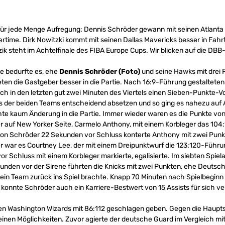
e für jede Menge Aufregung: Dennis Schröder gewann mit seinen Atlant
rtime. Dirk Nowitzki kommt mit seinen Dallas Mavericks besser in Fahrt
zik steht im Achtelfinale des FIBA Europe Cups. Wir blicken auf die DBB
e bedurfte es, ehe
Dennis Schröder (Foto)
und seine Hawks mit drei 
ten die Gastgeber besser in die Partie. Nach 16:9-Führung gestalteten
ch in den letzten gut zwei Minuten des Viertels einen Sieben-Punkte-V
es der beiden Teams entscheidend absetzen und so ging es nahezu auf
te kaum Änderung in die Partie. Immer wieder waren es die Punkte von P
auf New Yorker Seite, Carmelo Anthony, mit einem Korbleger das 104:10
von Schröder 22 Sekunden vor Schluss konterte Anthony mit zwei Punk
er war es Courtney Lee, der mit einem Dreipunktwurf die 123:120-Führu
or Schluss mit einem Korbleger markierte, egalisierte. Im siebten Spi
kunden vor der Sirene führten die Knicks mit zwei Punkten, ehe Deutsc
in Team zurück ins Spiel brachte. Knapp 70 Minuten nach Spielbeginn f
 konnte Schröder auch ein Karriere-Bestwert von 15 Assists für sich v
n Washington Wizards mit 86:112 geschlagen geben. Gegen die Haupts
einen Möglichkeiten. Zuvor agierte der deutsche Guard im Vergleich mi