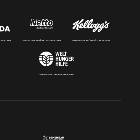
RTPARTNER
OFFIZIELLER ERNÄHRUNGSPARTNER
OFFIZIELLER FRÜHSTÜCKSPARTNER
OFFIZIELLER CHARITY-PARTNER