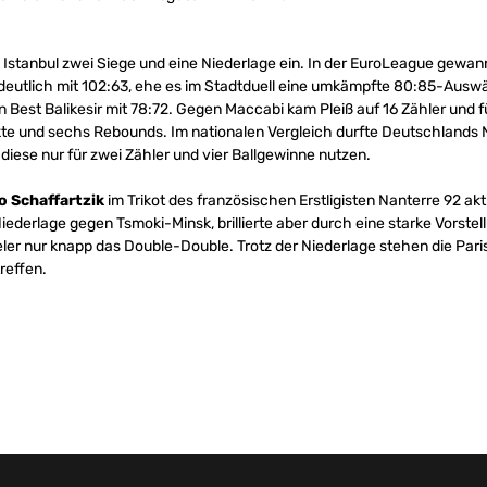
 Istanbul zwei Siege und eine Niederlage ein. In der EuroLeague gewan
deutlich mit 102:63, ehe es im Stadtduell eine umkämpfte 80:85-Auswär
n Best Balikesir mit 78:72. Gegen Maccabi kam Pleiß auf 16 Zähler und
 und sechs Rebounds. Im nationalen Vergleich durfte Deutschlands Nat
diese nur für zwei Zähler und vier Ballgewinne nutzen.
o Schaffartzik
im Trikot des französischen Erstligisten Nanterre 92 ak
derlage gegen Tsmoki-Minsk, brillierte aber durch eine starke Vorstel
ler nur knapp das Double-Double. Trotz der Niederlage stehen die Paris
reffen.