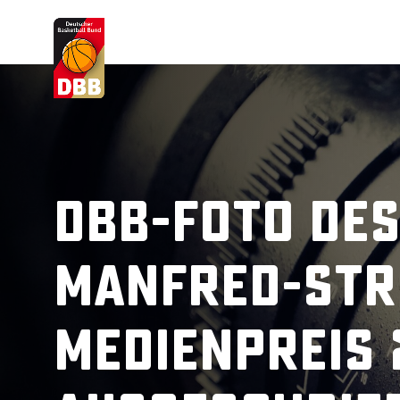
Suchvorschläge
Lorem Ipsum
Dolor Sit
Amet Valputo
DBB-Foto des
Manfred-Str
Medienpreis 