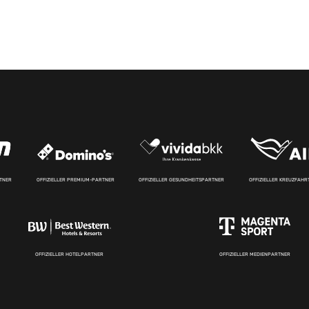
RTNER
OFFIZIELLER PREMIUM-PARTNER
OFFIZIELLER GESUNDHEITSPARTNER
OFFIZIELLER KREUZFAH
OFFIZIELLER HOTELPARTNER
OFFIZIELLER MEDIENPARTNER