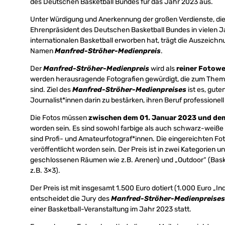
des Deutschen Basketball Bundes für das Jahr 2023 aus.
Unter Würdigung und Anerkennung der großen Verdienste, die
Ehrenpräsident des Deutschen Basketball Bundes in vielen
internationalen Basketball erworben hat, trägt die Auszeichnu
Namen
Manfred-Ströher-Medienpreis
.
Der
Manfred-Ströher-Medienpreis
wird als
reiner Fotow
werden herausragende Fotografien gewürdigt, die zum Thema 
sind. Ziel des
Manfred-Ströher-Medienpreises
ist es, gut
Journalist*innen darin zu bestärken, ihren Beruf profession
Die Fotos müssen
zwischen dem 01. Januar 2023 und de
worden sein. Es sind sowohl farbige als auch schwarz-weiße
sind Profi- und Amateurfotograf*innen. Die eingereichten Fo
veröffentlicht worden sein. Der Preis ist in zwei Kategorien unt
geschlossenen Räumen wie z.B. Arenen) und „Outdoor“ (Bas
z.B. 3×3).
Der Preis ist mit insgesamt 1.500 Euro dotiert (1.000 Euro „I
entscheidet die Jury des
Manfred-Ströher-Medienpreises
einer Basketball-Veranstaltung im Jahr 2023 statt.