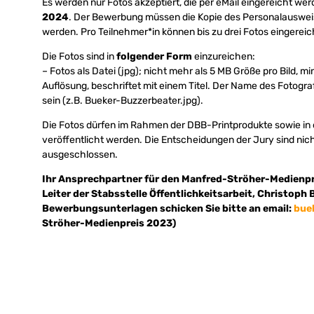
Es werden nur Fotos akzeptiert, die per eMail eingereicht we
2024
. Der Bewerbung müssen die Kopie des Personalausweis
werden. Pro Teilnehmer*in können bis zu drei Fotos eingerei
Die Fotos sind in
folgender Form
einzureichen:
– Fotos als Datei (jpg); nicht mehr als 5 MB Größe pro Bild
Auflösung, beschriftet mit einem Titel. Der Name des Fotogr
sein (z.B. Bueker-Buzzerbeater.jpg).
Die Fotos dürfen im Rahmen der DBB-Printprodukte sowie in
veröffentlicht werden. Die Entscheidungen der Jury sind nic
ausgeschlossen.
Ihr Ansprechpartner für den Manfred-Ströher-Medienpr
Leiter der Stabsstelle Öffentlichkeitsarbeit, Christoph B
Bewerbungsunterlagen schicken Sie bitte an email:
bue
Ströher-Medienpreis 2023)