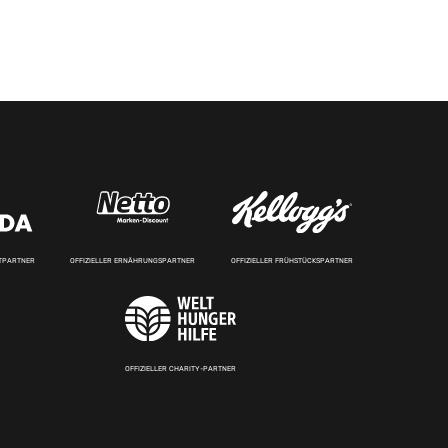
RTPARTNER
OFFIZIELLER ERNÄHRUNGSPARTNER
OFFIZIELLER FRÜHSTÜCKSPARTNER
OFFIZIELLER CHARITY-PARTNER