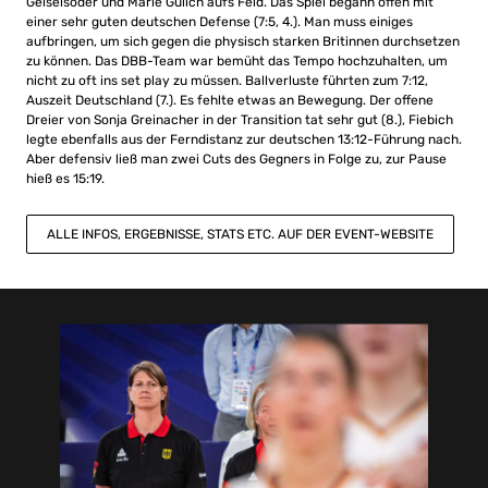
Geiselsöder und Marie Gülich aufs Feld. Das Spiel begann offen mit
einer sehr guten deutschen Defense (7:5, 4.). Man muss einiges
aufbringen, um sich gegen die physisch starken Britinnen durchsetzen
zu können. Das DBB-Team war bemüht das Tempo hochzuhalten, um
nicht zu oft ins set play zu müssen. Ballverluste führten zum 7:12,
Auszeit Deutschland (7.). Es fehlte etwas an Bewegung. Der offene
Dreier von Sonja Greinacher in der Transition tat sehr gut (8.), Fiebich
legte ebenfalls aus der Ferndistanz zur deutschen 13:12-Führung nach.
Aber defensiv ließ man zwei Cuts des Gegners in Folge zu, zur Pause
hieß es 15:19.
ALLE INFOS, ERGEBNISSE, STATS ETC. AUF DER EVENT-WEBSITE