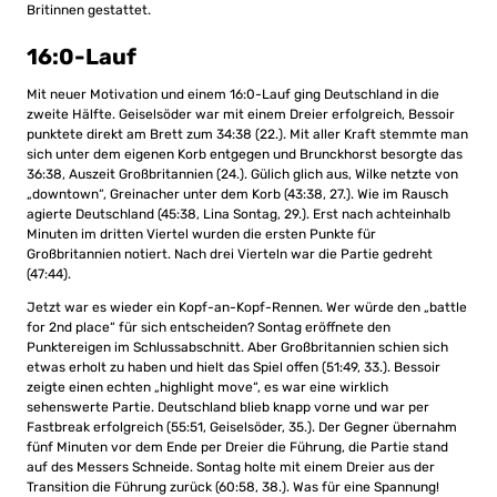
Britinnen gestattet.
16:0-Lauf
Mit neuer Motivation und einem 16:0-Lauf ging Deutschland in die
zweite Hälfte. Geiselsöder war mit einem Dreier erfolgreich, Bessoir
punktete direkt am Brett zum 34:38 (22.). Mit aller Kraft stemmte man
sich unter dem eigenen Korb entgegen und Brunckhorst besorgte das
36:38, Auszeit Großbritannien (24.). Gülich glich aus, Wilke netzte von
„downtown“, Greinacher unter dem Korb (43:38, 27.). Wie im Rausch
agierte Deutschland (45:38, Lina Sontag, 29.). Erst nach achteinhalb
Minuten im dritten Viertel wurden die ersten Punkte für
Großbritannien notiert. Nach drei Vierteln war die Partie gedreht
(47:44).
Jetzt war es wieder ein Kopf-an-Kopf-Rennen. Wer würde den „battle
for 2nd place“ für sich entscheiden? Sontag eröffnete den
Punktereigen im Schlussabschnitt. Aber Großbritannien schien sich
etwas erholt zu haben und hielt das Spiel offen (51:49, 33.). Bessoir
zeigte einen echten „highlight move“, es war eine wirklich
sehenswerte Partie. Deutschland blieb knapp vorne und war per
Fastbreak erfolgreich (55:51, Geiselsöder, 35.). Der Gegner übernahm
fünf Minuten vor dem Ende per Dreier die Führung, die Partie stand
auf des Messers Schneide. Sontag holte mit einem Dreier aus der
Transition die Führung zurück (60:58, 38.). Was für eine Spannung!