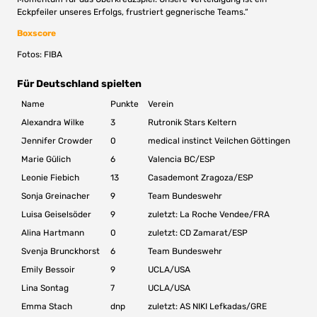
Eckpfeiler unseres Erfolgs, frustriert gegnerische Teams.“
Boxscore
Fotos: FIBA
Für Deutschland spielten
Name
Punkte
Verein
Alexandra Wilke
3
Rutronik Stars Keltern
Jennifer Crowder
0
medical instinct Veilchen Göttingen
Marie Gülich
6
Valencia BC/ESP
Leonie Fiebich
13
Casademont Zragoza/ESP
Sonja Greinacher
9
Team Bundeswehr
Luisa Geiselsöder
9
zuletzt: La Roche Vendee/FRA
Alina Hartmann
0
zuletzt: CD Zamarat/ESP
Svenja Brunckhorst
6
Team Bundeswehr
Emily Bessoir
9
UCLA/USA
Lina Sontag
7
UCLA/USA
Emma Stach
dnp
zuletzt: AS NIKI Lefkadas/GRE