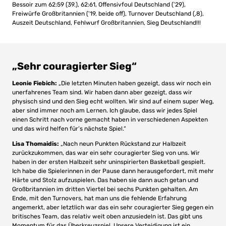
Bessoir zum 62:59 (39.), 62:61, Offensivfoul Deutschland (’29),
Freiwürfe Großbritannien (’19, beide off), Turnover Deutschland (‚8),
Auszeit Deutschland, Fehlwurf Großbritannien, Sieg Deutschland!!!
„Sehr couragierter Sieg“
Leonie Fiebich:
„Die letzten Minuten haben gezeigt, dass wir noch ein
unerfahrenes Team sind. Wir haben dann aber gezeigt, dass wir
physisch sind und den Sieg echt wollten. Wir sind auf einem super Weg,
aber sind immer noch am Lernen. Ich glaube, dass wir jedes Spiel
einen Schritt nach vorne gemacht haben in verschiedenen Aspekten
und das wird helfen für’s nächste Spiel.“
Lisa Thomaidis:
„Nach neun Punkten Rückstand zur Halbzeit
zurückzukommen, das war ein sehr couragierter Sieg von uns. Wir
haben in der ersten Halbzeit sehr uninspirierten Basketball gespielt.
Ich habe die Spielerinnen in der Pause dann herausgefordert, mit mehr
Härte und Stolz aufzuspielen. Das haben sie dann auch getan und
Großbritannien im dritten Viertel bei sechs Punkten gehalten. Am
Ende, mit den Turnovers, hat man uns die fehlende Erfahrung
angemerkt, aber letztlich war das ein sehr couragierter Sieg gegen ein
britisches Team, das relativ weit oben anzusiedeln ist. Das gibt uns
Momentum für das Überkreuzspiel. Unsere Verteidigung ist ein