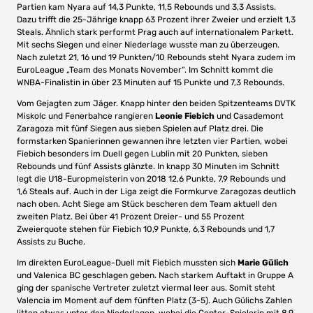
Partien kam Nyara auf 14,3 Punkte, 11,5 Rebounds und 3,3 Assists.
Dazu trifft die 25-Jährige knapp 63 Prozent ihrer Zweier und erzielt 1,3
Steals. Ähnlich stark performt Prag auch auf internationalem Parkett.
Mit sechs Siegen und einer Niederlage wusste man zu überzeugen.
Nach zuletzt 21, 16 und 19 Punkten/10 Rebounds steht Nyara zudem im
EuroLeague „Team des Monats November“. Im Schnitt kommt die
WNBA-Finalistin in über 23 Minuten auf 15 Punkte und 7,3 Rebounds.
Vom Gejagten zum Jäger. Knapp hinter den beiden Spitzenteams DVTK
Miskolc und Fenerbahce rangieren
Leonie Fiebich
und Casademont
Zaragoza mit fünf Siegen aus sieben Spielen auf Platz drei. Die
formstarken Spanierinnen gewannen ihre letzten vier Partien, wobei
Fiebich besonders im Duell gegen Lublin mit 20 Punkten, sieben
Rebounds und fünf Assists glänzte. In knapp 30 Minuten im Schnitt
legt die U18-Europmeisterin von 2018 12,6 Punkte, 7,9 Rebounds und
1,6 Steals auf. Auch in der Liga zeigt die Formkurve Zaragozas deutlich
nach oben. Acht Siege am Stück bescheren dem Team aktuell den
zweiten Platz. Bei über 41 Prozent Dreier- und 55 Prozent
Zweierquote stehen für Fiebich 10,9 Punkte, 6,3 Rebounds und 1,7
Assists zu Buche.
Im direkten EuroLeague-Duell mit Fiebich mussten sich
Marie Gülich
und Valenica BC geschlagen geben. Nach starkem Auftakt in Gruppe A
ging der spanische Vertreter zuletzt viermal leer aus. Somit steht
Valencia im Moment auf dem fünften Platz (3-5). Auch Gülichs Zahlen