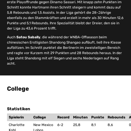
erste Playoffrunde gegen Dinamo Sassari. Mit knapp zehn Punkten im
Schnitt konnte Hartmann ihren Schnitt steigern und kommt dazu auf
5,8 Rebounds und 1,5 Assists. In der Liga gehört die 28-Jährige
ebenfalls zu den Stammkräften und erzielt in mehr als 30 Minuten 12,6
Punkte und 5,1 Rebounds. Ihre Spezialität bleibt der Dreier, den sie in
der Liga zu 43,6 Prozent trifft.
Auch
Satou Sabally
, die während der WNBA-Offseason beim
chinesischen Erstligisten Shandong Shangao aufläuft, ließ ihre Klasse
aufblitzen. Im Schnitt punktet die Berlinerin im zweistelligen Bereich
und ragte vor Kurzem mit 29 Punkten und 28 Rebounds heraus. In der
Liga steht Shandong mit elf Siegen und sechs Niederlagen auf Rang
acht.
College
Statistiken
Spielerin
College
Record
Minuten
Punkte
Rebounds
A
Charlotte
New Mexico
6-2
25,8
8,1
8,6
0
Kohl
Lobos