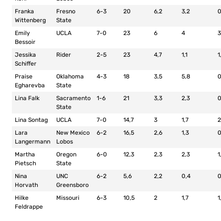
Franka
Fresno
6-3
20
6,2
3,2
0
Wittenberg
State
Emily
UCLA
7-0
23
6
4
3
Bessoir
Jessika
Rider
2-5
23
4,7
1,1
1
Schiffer
Praise
Oklahoma
4-3
18
3,5
5,8
Egharevba
State
Lina Falk
Sacramento
1-6
21
3,3
2,3
0
State
Lina Sontag
UCLA
7-0
14,7
3
1,7
2
Lara
New Mexico
6-2
16,5
2,6
1,3
0
Langermann
Lobos
Martha
Oregon
6-0
12,3
2,3
2,3
1
Pietsch
State
Nina
UNC
6-2
5,6
2,2
0,4
0
Horvath
Greensboro
Hilke
Missouri
6-3
10,5
2
1,7
1
Feldrappe