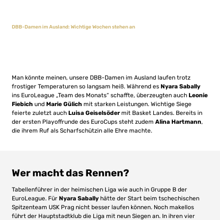
DBB-Damen im Ausland: Wichtige Wochen stehen an
Man könnte meinen, unsere DBB-Damen im Ausland laufen trotz
frostiger Temperaturen so langsam heiß. Während es
Nyara Sabally
ins EuroLeague „Team des Monats“ schaffte, überzeugten auch
Leonie
Fiebich
und
Marie Gülich
mit starken Leistungen. Wichtige Siege
feierte zuletzt auch
Luisa Geiselsöder
mit Basket Landes. Bereits in
der ersten Playoffrunde des EuroCups steht zudem
Alina Hartmann
,
die ihrem Ruf als Scharfschützin alle Ehre machte.
Wer macht das Rennen?
Tabellenführer in der heimischen Liga wie auch in Gruppe B der
EuroLeague. Für
Nyara Sabally
hätte der Start beim tschechischen
Spitzenteam USK Prag nicht besser laufen können. Noch makellos
führt der Hauptstadtklub die Liga mit neun Siegen an. In ihren vier