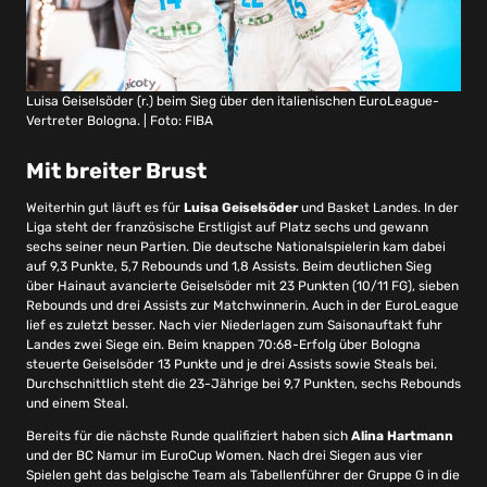
Luisa Geiselsöder (r.) beim Sieg über den italienischen EuroLeague-
Vertreter Bologna. | Foto: FIBA
Mit breiter Brust
Weiterhin gut läuft es für
Luisa Geiselsöder
und Basket Landes. In der
Liga steht der französische Erstligist auf Platz sechs und gewann
sechs seiner neun Partien. Die deutsche Nationalspielerin kam dabei
auf 9,3 Punkte, 5,7 Rebounds und 1,8 Assists. Beim deutlichen Sieg
über Hainaut avancierte Geiselsöder mit 23 Punkten (10/11 FG), sieben
Rebounds und drei Assists zur Matchwinnerin. Auch in der EuroLeague
lief es zuletzt besser. Nach vier Niederlagen zum Saisonauftakt fuhr
Landes zwei Siege ein. Beim knappen 70:68-Erfolg über Bologna
steuerte Geiselsöder 13 Punkte und je drei Assists sowie Steals bei.
Durchschnittlich steht die 23-Jährige bei 9,7 Punkten, sechs Rebounds
und einem Steal.
Bereits für die nächste Runde qualifiziert haben sich
Alina Hartmann
und der BC Namur im EuroCup Women. Nach drei Siegen aus vier
Spielen geht das belgische Team als Tabellenführer der Gruppe G in die