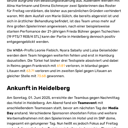
setzte aufgrund von Belastungssteuerung aus. Außerdem werden mit
Alina Hartmann und Emma Eichmeyer zwei Spielerinnen das Roster
für Freitag verstärken, die bisher aus persönlichen Gründen verhindert
waren. Mit dem Ausfall von Marie Gülich, die bereits abgereist ist und
sich in ärztlicher Behandlung befindet, ist das Team umso mehr auf
ihre großen Spielerinnen angewiesen, nach einer beispielsweise
starken Perfomance der 21-jährigen Frieda Bühner gegen Tschechien
(19 PTS/7 REB/4 STL) kann der Partie in Heidelberg dennoch positiv
entgegengeblickt werden.
Die WNBA-Profis Leonie Fiebich, Nyara Sabally und Luisa Geiselsöder
werden dem Team hingegen weiterhin fehlen und erst in Hamburg
dazustoßen. Die Türkei hat bisher drei Testspiele absolviert und dabei
in Reims gegen Frankreich mit
61:81
verloren, in Istanbul gegen
Litauen mit
63:71
verloren und im zweiten Spiel gegen Litauen an
gleicher Stelle mit
73:68
gewonnen.
Ankunft in Heidelberg
Am Sonntag, 01. Juni 2025, erreichte der Teambus gegen Nachmittag
das Hotel in Heidelberg. Am Abend fand ein
Teamevent
mit
anschließendem Teamessen statt, bevor am nächsten Tag der
Media
Day
anstand. Verschiedene Sponsoren shooteten Fotos und weitere
Werbemaßnahmen mit den Spielerinnen im Hotel und im SNP dome,
insgesamt ein gelungener Tag. Nun heißt es jedoch Fokus auf Freitag