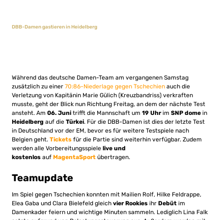
DBB-Damen gastieren in Heidelberg
Während das deutsche Damen-Team am vergangenen Samstag
zusätzlich zu einer
70:86-Niederlage gegen Tschechien
auch die
Verletzung von Kapitänin Marie Gülich (Kreuzbandriss) verkraften
musste, geht der Blick nun Richtung Freitag, an dem der nächste Test
ansteht. Am
06. Juni
trifft die Mannschaft um
19 Uhr
im
SNP dome
in
Heidelberg
auf die
Türkei
. Für die DBB-Damen ist dies der letzte Test
in Deutschland vor der EM, bevor es für weitere Testspiele nach
Belgien geht.
Tickets
für die Partie sind weiterhin verfügbar. Zudem
werden alle Vorbereitungsspiele
live und
kostenlos
auf
MagentaSport
übertragen.
Teamupdate
Im Spiel gegen Tschechien konnten mit Mailien Rolf, Hilke Feldrappe,
Elea Gaba und Clara Bielefeld gleich
vier Rookies
ihr
Debüt
im
Damenkader feiern und wichtige Minuten sammeln. Lediglich Lina Falk