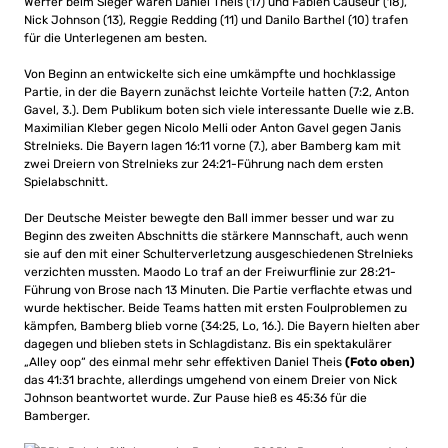
Werfer beim Sieger waren Daniel Theis (17) und Fabien Causeur (18),
Nick Johnson (13), Reggie Redding (11) und Danilo Barthel (10) trafen
für die Unterlegenen am besten.
Von Beginn an entwickelte sich eine umkämpfte und hochklassige
Partie, in der die Bayern zunächst leichte Vorteile hatten (7:2, Anton
Gavel, 3.). Dem Publikum boten sich viele interessante Duelle wie z.B.
Maximilian Kleber gegen Nicolo Melli oder Anton Gavel gegen Janis
Strelnieks. Die Bayern lagen 16:11 vorne (7.), aber Bamberg kam mit
zwei Dreiern von Strelnieks zur 24:21-Führung nach dem ersten
Spielabschnitt.
Der Deutsche Meister bewegte den Ball immer besser und war zu
Beginn des zweiten Abschnitts die stärkere Mannschaft, auch wenn
sie auf den mit einer Schulterverletzung ausgeschiedenen Strelnieks
verzichten mussten. Maodo Lo traf an der Freiwurflinie zur 28:21-
Führung von Brose nach 13 Minuten. Die Partie verflachte etwas und
wurde hektischer. Beide Teams hatten mit ersten Foulproblemen zu
kämpfen, Bamberg blieb vorne (34:25, Lo, 16.). Die Bayern hielten aber
dagegen und blieben stets in Schlagdistanz. Bis ein spektakulärer
„Alley oop“ des einmal mehr sehr effektiven Daniel Theis
(Foto oben)
das 41:31 brachte, allerdings umgehend von einem Dreier von Nick
Johnson beantwortet wurde. Zur Pause hieß es 45:36 für die
Bamberger.