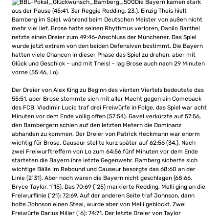
Die Bayern kamen stark
aus der Pause (45:41, 3er Reggie Redding, 23.). Einzig Theis hielt
Bamberg im Spiel, während beim Deutschen Meister von außen nicht
mehr viel lief. Brose hatte seinen Rhythmus verloren, Danilo Barthel
netzte einen Dreier zum 49:46-Anschluss der Münchener. Das Spiel
wurde jetzt extrem von den beiden Defensiven bestimmt. Die Bayern
hatten viele Chancen in dieser Phase das Spiel zu drehen, aber mit
Glück und Geschick – und mit Theis! – lag Brose auch nach 29 Minuten
vorne (55:46, Lo).
Der Dreier von Alex King zu Beginn des vierten Viertels bedeutete das
55:51, aber Brose stemmte sich mit aller Macht gegen ein Comeback
des FCB. Vladimir Lucic traf drei Freiwürfe in Folge, das Spiel war acht
Minuten vor dem Ende völlig offen (57:54). Gavel verkürzte auf 57:56,
den Bambergern schien auf den letzten Metern die Dominanz
abhanden zu kommen. Der Dreier von Patrick Heckmann war enorm
wichtig für Brose, Causeur stellte kurz später auf 62:56 (34.). Nach
zwei Freiwurftreffern von Lo zum 64:56 fünf Minuten vor dem Ende
starteten die Bayern ihre letzte Gegenwehr. Bamberg sicherte sich
wichtige Bälle im Rebound und Causeur besorgte das 68:60 an der
Linie (2´31). Aber noch waren die Bayern nicht geschlagen (68:66,
Bryce Taylor, 1´15). Das 70:69 (´25) markierte Redding, Melli ging an die
Freiwurflinie (´21): 72:69. Auf der anderen Seite traf Johnson, dann
holte Johnson einen Steal, wurde aber von Melli geblockt. Zwei
Freiwürfe Darius Miller (´6): 74:71. Der letzte Dreier von Taylor