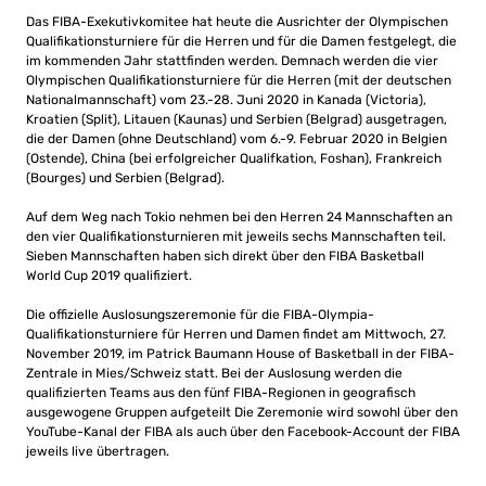
Das FIBA-Exekutivkomitee hat heute die Ausrichter der Olympischen
Qualifikationsturniere für die Herren und für die Damen festgelegt, die
im kommenden Jahr stattfinden werden. Demnach werden die vier
Olympischen Qualifikationsturniere für die Herren (mit der deutschen
Nationalmannschaft) vom 23.-28. Juni 2020 in Kanada (Victoria),
Kroatien (Split), Litauen (Kaunas) und Serbien (Belgrad) ausgetragen,
die der Damen (ohne Deutschland) vom 6.-9. Februar 2020 in Belgien
(Ostende), China (bei erfolgreicher Qualifkation, Foshan), Frankreich
(Bourges) und Serbien (Belgrad).
Auf dem Weg nach Tokio nehmen bei den Herren 24 Mannschaften an
den vier Qualifikationsturnieren mit jeweils sechs Mannschaften teil.
Sieben Mannschaften haben sich direkt über den FIBA ​​Basketball
World Cup 2019 qualifiziert.
Die offizielle Auslosungszeremonie für die FIBA-Olympia-
Qualifikationsturniere für Herren und Damen findet am Mittwoch, 27.
November 2019, im Patrick Baumann House of Basketball in der FIBA-
Zentrale in Mies/Schweiz statt. Bei der Auslosung werden die
qualifizierten Teams aus den fünf FIBA-Regionen in geografisch
ausgewogene Gruppen aufgeteilt Die Zeremonie wird sowohl über den
YouTube-Kanal der FIBA ​​als auch über den Facebook-Account der FIBA
​​jeweils live übertragen.