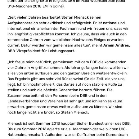
steht der bisher größte Erfolg des DBB im Nachwuchsbereich (Gold
U18-Mädchen 2018 EM in Udine).
„Seit vielen Jahren bearbeitet Stefan Mienack seinen
Aufgabenbereich sehr akribisch und erfolgreich. Er ist national und
international ein anerkannter Fachmann und wir freuen uns, dass wir
ihn langfristig verpflichten konnten. Ich glaube, dass wir auch in den
kommenden Jahren vom weiblichen Nachwuchs Einiges erwarten
dürfen. Dafür werden wir gemeinsam alles tun“, meint
Armin Andres
,
DBB-Vizepräsident für Leistungssport.
„Ich freue mich natürlich, gemeinsam mit dem DBB die kommenden
vier Jahre in Angriff zu nehmen. Als ich angefangen habe, wollten wir
alles von unten aufbauen und den ganzen Bereich weiterentwickeln.
Das Ergebnis gibt uns sehr viel Rückenwind für die Zeit, die vor uns
liegt. Ich bin hochmotiviert, das Ganze auf noch stabilere Füße zu
stellen und auch die nächste Generation heranzuführen. Die
Zusammenarbeit mit den Personen beim DBB und in den
Landesverbänden und Vereinen ist sehr gut und ich kann es kaum
erwarten, gemeinsam etwas weiter aufbauen zu können. Wir sind
noch lange nicht am Ende“, so Stefan Mienack.
Mienack ist seit Sommer 2013 hauptamtlicher Bundestrainer des DBB.
Bis zum Sommer 2016 agierte er als Headcoach der weiblichen U18-
Nationalmannschaft. Außerdem war er Co-Trainer beim Damenteam