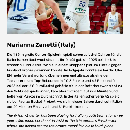
Marianna Zanetti (Italy)
Die 1,89 m große Center-Spielerin spielt schon seit drei Jahren für die
italienischen Nachwuchsteams. Ihr Debüt gab sie 2023 bei der U16
Women’s EuroBasket, wo sie in einem knappen Spiel um Platz 3 gegen
Finnland Bronze gewinnen konnte. Im Folgejahr konnte sie bei der U16-
EM mehr Verantwortung übernehmen und glänzte als eine der
Topscorerin und Top-Rebounderin (10,3 Punkte und 6,7 Rebounds).
2025 bei der U18 EuroBasket gehörte sie in der Rotation zwar nicht zu
den Schlüsselspielerinnen, kam aber trotzdem auf ihre Minuten und
holte vier Punkte im Durchschnitt. In der italienischer Serie A2 spielt
sie bei Faenza Basket Project, wo sie in dieser Saison durchschnittlich
auf 20 Minuten Einsatzzeit und 7,1 Punkte kommt.
The 6-foot-2 center has been playing for Italian youth teams for three
years. She made her debut in 2023 at the U16 Women’s EuroBasket,
where she helped secure the bronze medal in a close third-place