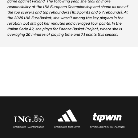
game against Finland. The following year, she took on more
responsibility at the U16 European Championship and shone as one of
the top scorers and top rebounders (10.3 points and 6.7 rebounds). At
the 2025 U18 EuroBasket, she wasn’t among the key players in the
rotation, but still got her minutes and averaged four points. In the
Italian Serie A2, she plays for Faenza Basket Project, where she is
averaging 20 minutes of playing time and 7.1 points this season.
OFFIZIELLER HAUPTSPONSOR
OFFIZIELLER AUSRÜSTER
OFFIZIELLER PREMIUM-PARTNER