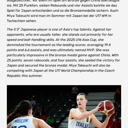
ausgezeichnet. Vor allem im Spiel um Bronze gegen China überzeugte
sie. Mit 25 Punkten, sieben Rebounds und vier Assists konnte sie das
Spiel für Japan entscheiden und so die Bronzemedaille sichern. Auch
Miya Takeuchi wird man im Sommer mit Japan bei der U17 WM in
Tschechien sehen.
The 5’3″ Japanese player is one of Asia’s top talents. Against her
opponents, who are usually taller, she stands out primarily for her
speed and ball-handling skills. At the 2025 U16 Asia Cup, she
dominated the tournament as the leading scorer, averaging 19.4
points and 6.6 assists, and was ultimately named MVP. She was
particularly impressive in the bronze medal game against China. With
25 points, seven rebounds, and four assists, she sealed the victory for
Japan and secured the bronze medal. Miya Takeuchi will also be
competing with Japan at the U17 World Championship in the Czech
Republic this summer.