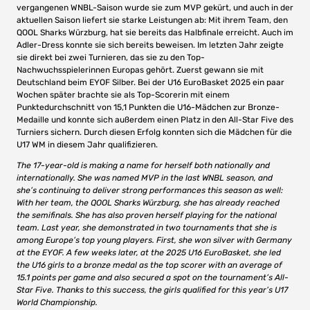
vergangenen WNBL-Saison wurde sie zum MVP gekürt, und auch in der
aktuellen Saison liefert sie starke Leistungen ab: Mit ihrem Team, den
QOOL Sharks Würzburg, hat sie bereits das Halbfinale erreicht. Auch im
Adler-Dress konnte sie sich bereits beweisen. Im letzten Jahr zeigte
sie direkt bei zwei Turnieren, das sie zu den Top-
Nachwuchsspielerinnen Europas gehört. Zuerst gewann sie mit
Deutschland beim EYOF Silber. Bei der U16 EuroBasket 2025 ein paar
Wochen später brachte sie als Top-Scorerin mit einem
Punktedurchschnitt von 15,1 Punkten die U16-Mädchen zur Bronze-
Medaille und konnte sich außerdem einen Platz in den All-Star Five des
Turniers sichern. Durch diesen Erfolg konnten sich die Mädchen für die
U17 WM in diesem Jahr qualifizieren.
The 17-year-old is making a name for herself both nationally and
internationally. She was named MVP in the last WNBL season, and
she’s continuing to deliver strong performances this season as well:
With her team, the QOOL Sharks Würzburg, she has already reached
the semifinals. She has also proven herself playing for the national
team. Last year, she demonstrated in two tournaments that she is
among Europe’s top young players. First, she won silver with Germany
at the EYOF. A few weeks later, at the 2025 U16 EuroBasket, she led
the U16 girls to a bronze medal as the top scorer with an average of
15.1 points per game and also secured a spot on the tournament’s All-
Star Five. Thanks to this success, the girls qualified for this year’s U17
World Championship.