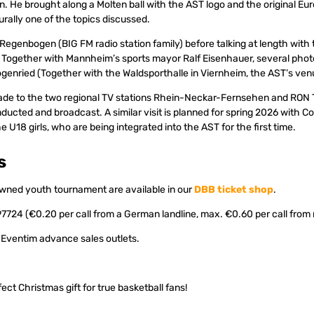
. He brought along a Molten ball with the AST logo and the original Eu
urally one of the topics discussed.
 Regenbogen (BIG FM radio station family) before talking at length wit
Together with Mannheim’s sports mayor Ralf Eisenhauer, several photo
enried (Together with the Waldsporthalle in Viernheim, the AST’s ven
made to the two regional TV stations Rhein-Neckar-Fernsehen and RON 
ducted and broadcast. A similar visit is planned for spring 2026 with 
e U18 girls, who are being integrated into the AST for the first time.
s
owned youth tournament are available in our
DBB ticket shop
.
724 (€0.20 per call from a German landline, max. €0.60 per call from
S Eventim advance sales outlets.
ect Christmas gift for true basketball fans!