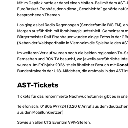
Mit im Gepäck hatte er dabei einen Molten-Ball mit dem AST-L
EuroBasket-Trophäe, denn diese „Geschichte“ gehörte natür
besprochenen Themen.
Los ging es bei Radio Regenbogen (Senderfamilie BIG FM), e
Morgen ausführlich mit Ibrahimagic unterhielt. Gemeinsam 
Bürgermeister Ralf Eisenhauer wurden einige Fotos in der G
(Neben der Waldsporthalle in Viernheim die Spielhalle des AS
Im weiteren Verlauf wurden noch die beiden regionalen TV-
Fernsehen und RON TV besucht, wo jeweils ausführliche Int
wurden. Im Frühjahr 2026 ist ein ähnlicher Besuch mit
Cons
Bundestrainerin der U18-Mädchen, die erstmals in das AST inte
AST-Tickets
Tickets für das renommierte Nachwuchsturnier gibt es in u
Telefonisch: 01806 997724 (0,20 € Anruf aus dem deutschen
aus den Mobilfunknetzen)
Sowie an allen CTS Eventim VVK-Stellen.