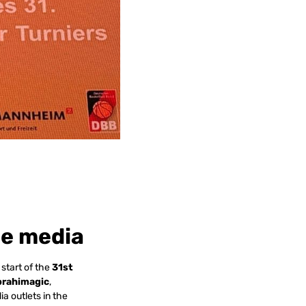
he media
start of the
31st
brahimagic
,
a outlets in the