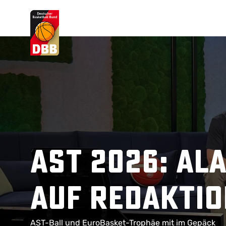
Suchvorschläge
Lorem Ipsum
Dolor Sit
Amet Valputo
AST 2026: Al
auf Redakti
AST-Ball und EuroBasket-Trophäe mit im Gepäck