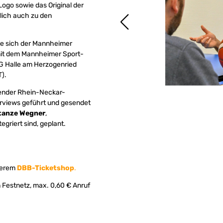
ogo sowie das Original der
lich auch zu den
he sich der Mannheimer
mit dem Mannheimer Sport-
BG Halle am Herzogenried
T).
Sender Rhein-Neckar-
erviews geführt und gesendet
tanze Wegner
,
griert sind, geplant.
nserem
DBB-Ticketshop
.
 Festnetz, max. 0,60 € Anruf