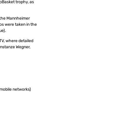
roBasket trophy, as
h the Mannheimer
s were taken in the
ue).
TV, where detailed
Constanze Wegner,
 mobile networks)