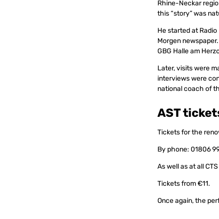
Rhine-Neckar region
this “story” was nat
He started at Radio
Morgen newspaper. 
GBG Halle am Herzog
Later, visits were 
interviews were con
national coach of th
AST ticket
Tickets for the ren
By phone: 01806 997
As well as at all CT
Tickets from €11.
Once again, the perf