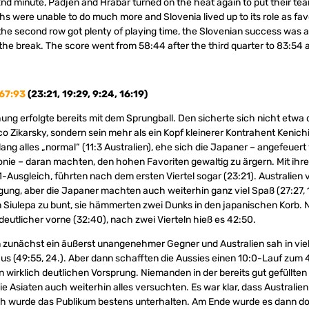
22nd minute, Padjen and Hrabar turned on the heat again to put their t
chs were unable to do much more and Slovenia lived up to its role as fa
he second row got plenty of playing time, the Slovenian success was a
the break. The score went from 58:44 after the third quarter to 83:54 a
67:93
(23:21, 19:29, 9:24, 16:19)
ung erfolgte bereits mit dem Sprungball. Den sicherte sich nicht etwa 
 Zikarsky, sondern sein mehr als ein Kopf kleinerer Kontrahent Kenich
 lang alles „normal“ (11:3 Australien), ehe sich die Japaner – angefeuert
onie – daran machten, den hohen Favoriten gewaltig zu ärgern. Mit ihr
-Ausgleich, führten nach dem ersten Viertel sogar (23:21). Australien 
gung, aber die Japaner machten auch weiterhin ganz viel Spaß (27:27, 
 Siulepa zu bunt, sie hämmerten zwei Dunks in den japanischen Korb. 
 deutlicher vorne (32:40), nach zwei Vierteln hieß es 42:50.
n zunächst ein äußerst unangenehmer Gegner und Australien sah in vi
aus (49:55, 24.). Aber dann schafften die Aussies einen 10:0-Lauf zum 4
n wirklich deutlichen Vorsprung. Niemanden in der bereits gut gefüllte
ie Asiaten auch weiterhin alles versuchten. Es war klar, dass Australie
h wurde das Publikum bestens unterhalten. Am Ende wurde es dann d