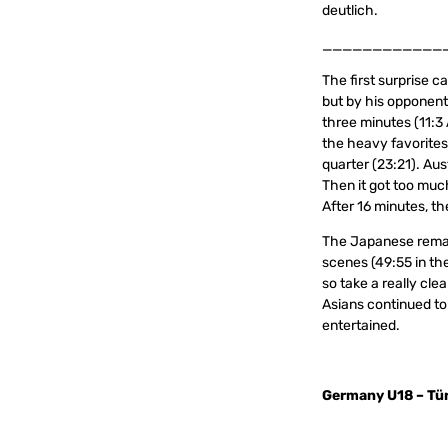
deutlich.
____________
The first surprise 
but by his opponent
three minutes (11:3
the heavy favorites.
quarter (23:21). Aus
Then it got too mu
After 16 minutes, th
The Japanese remain
scenes (49:55 in th
so take a really cle
Asians continued to 
entertained.
Germany U18 – Tü