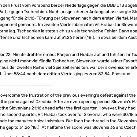
n den Frust vom Vorabend bei der Niederlage gegen die DBB U18 abgele
er Partie gegen Tschechien. Nach ausgelichener Anfangsphase sorgte S
ingang für die 21:16-Führung der Slowenen nach dem ersten Viertel. Ma
egenheit gemacht. Im zweiten Viertel übernahm Vit Hrabar für Sloweni
rne lag. Tschechien leistete sich zu viele technische Fehler. Dann aber
fense und Tschechien kam auf 31:26 heran (18.). In etwa bei dem Absta
er 22. Minute drehten erneut Padjen und Hrabar auf und führten ihr 
ing nicht mehr viel für die Tschechen, Slowenien wurde seiner Favorit
 aus der zweiten Reihe viel Spielzeit erhielten, war der slowenische Er
. Über 58:44 nach dem dritten Viertel ging es zum 83:54-Endstand.
__________________
overcome the frustration of the previous evening’s defeat against th
 the game against Czechia. After an even opening period, Slovenia’s M
the Slovenians 21:16 ahead after the first quarter. However, they had m
n the second quarter, Vit Hrabar took over for Slovenia, who were 30:18 
de too many technical mistakes. But then the thread in the Slovenian
he gap to 31:26 (18.). At halftime the score was Slovenia 36 and Czech