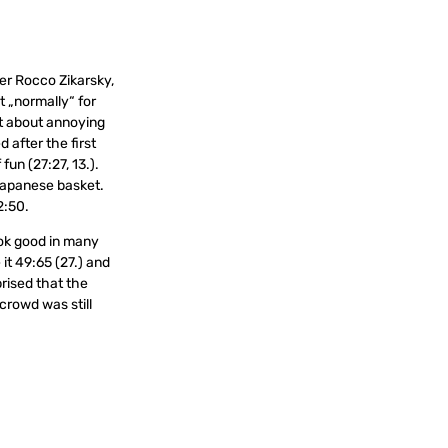
er Rocco Zikarsky,
 „normally“ for
et about annoying
 after the first
fun (27:27, 13.).
Japanese basket.
2:50.
ook good in many
it 49:65 (27.) and
prised that the
crowd was still