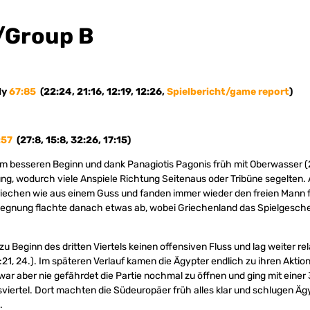
/Group B
ly
67:85
(22:24, 21:16, 12:19, 12:26,
Spielbericht/game report
)
:57
(27:8, 15:8, 32:26, 17:15)
em besseren Beginn und dank Panagiotis Pagonis früh mit Oberwasser (
ng, wodurch viele Anspiele Richtung Seitenaus oder Tribüne segelten.
Griechen wie aus einem Guss und fanden immer wieder den freien Mann 
Begegnung flachte danach etwas ab, wobei Griechenland das Spielgesch
u Beginn des dritten Viertels keinen offensiven Fluss und lag weiter re
6:21, 24.). Im späteren Verlauf kamen die Ägypter endlich zu ihren Akti
war aber nie gefährdet die Partie nochmal zu öffnen und ging mit eine
viertel. Dort machten die Südeuropäer früh alles klar und schlugen Äg
.