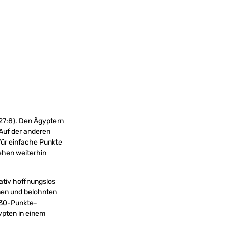
27:8). Den Ägyptern
 Auf der anderen
für einfache Punkte
ehen weiterhin
lativ hoffnungslos
onen und belohnten
r 30-Punkte-
ypten in einem