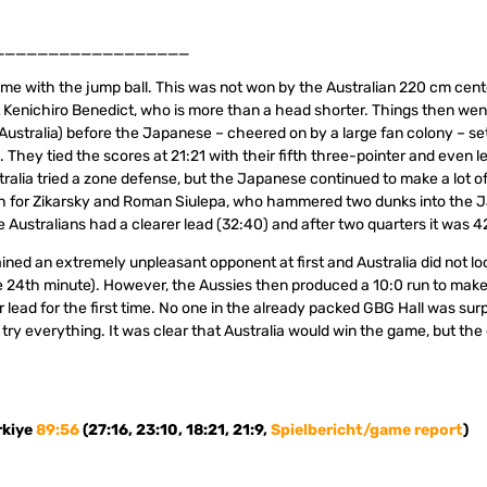
__________________
came with the jump ball. This was not won by the Australian 220 cm cent
 Kenichiro Benedict, who is more than a head shorter. Things then went
 Australia) before the Japanese – cheered on by a large fan colony – s
 They tied the scores at 21:21 with their fifth three-pointer and even led
tralia tried a zone defense, but the Japanese continued to make a lot of 
ch for Zikarsky and Roman Siulepa, who hammered two dunks into the 
e Australians had a clearer lead (32:40) and after two quarters it was 4
ed an extremely unpleasant opponent at first and Australia did not l
e 24th minute). However, the Aussies then produced a 10:0 run to make 
ar lead for the first time. No one in the already packed GBG Hall was sur
try everything. It was clear that Australia would win the game, but the 
rkiye
89:56
(27:16, 23:10, 18:21, 21:9,
Spielbericht/game report
)