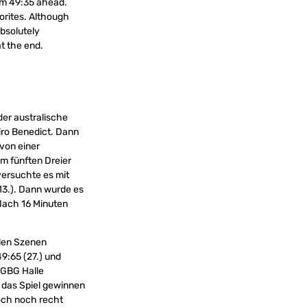
eam 49:35 ahead.
vorites. Although
bsolutely
t the end.
der australische
iro Benedict. Dann
 von einer
em fünften Dreier
versuchte es mit
13.). Dann wurde es
Nach 16 Minuten
elen Szenen
9:65 (27.) und
n GBG Halle
n das Spiel gewinnen
och noch recht