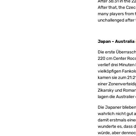
After 36:31 in the 
After that, the Cze
many players from t
unchallenged after 
Japan – Australia
Die erste Überrasch
220 cm Center Rocco
verlief drei Minuten
vielköpfigen Fankol
kamen sie zum 21:21
einer Zonenverteidi
Zikarsky und Roman
lagen die Australier
Die Japaner bliebe
wahrlich nicht gut 
damit erstmals eine
wunderte es, dass d
würde, aber dennoc