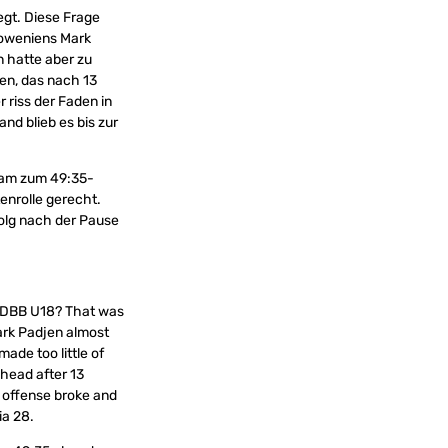
gt. Diese Frage
loweniens Mark
n hatte aber zu
en, das nach 13
 riss der Faden in
nd blieb es bis zur
Team zum 49:35-
enrolle gerecht.
folg nach der Pause
e DBB U18? That was
ark Padjen almost
ade too little of
ahead after 13
 offense broke and
ia 28.