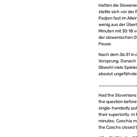
Hatten die Slowene
stellte sich vor d
Padjen fast im Alle
wenig aus der Überl
Minuten mit 30:18 vo
der slowenischen Of
Pause.
Nach dem 36:31 in d
Vorsprung. Danach g
Obwohl viele Spieler
absolut ungefährdet
____________
Had the Slovenians 
the question before
single-handedly put 
their superiority. I
minutes. Czechia ma
the Czechs closed t