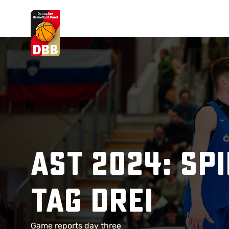
Suchvorschläge
Lorem Ipsum
Dolor Sit
Amet Valputo
AST 2024: Sp
Tag drei
Game reports day three