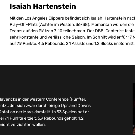
Isaiah Hartenstein
Mit den Los Angeles Clippers befindet sich Isaiah Hartenstein n
Play-Off-Platz (Achter im Westen, 36/38). Momentan würden die C
Teams auf den Plätzen 7-10 teilnehmen. Der DBB-Center ist fester 
sehr konstante und verlässliche Saison. Im Schnitt wird er für 1
auf 7,9 Punkte, 4,6 Rebounds, 2,1 Assists und 1,2 Blocks im Schnitt.
Mavericks in der Western Conference (Fünfter,
ützt, der sich zwar durch einige Ups and Downs
otation der Mavs darstellt. In 53 Spielen hat er
7,1 Punkte erzielt, 5,9 Rebounds geholt, 1,2
s nicht verzichten wollen.