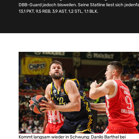
DBB-Guard jedoch bisweilen. Seine Statline liest sich jedenfa
13,1 PKT, 9,5 REB, 3,9 AST, 1,2 STL, 1,1 BLK.
Kommt langsam wieder in Schwung: Danilo Barthel bei