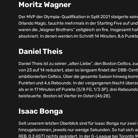
Moritz Wagner
Der MVP der Olympia-Qualifikation in Split 2021 steigerte se
Orlando Magic, tauchte mehrmals in der Starting Five auf u
waren die „Wagner Brothers“ zeitgleich on fire. Insgesamt ha
absolviert. In denen werden im Schnitt 14 Minuten, 8,6 Punkte,
Daniel Theis
Daniel Theis ist zu seiner „alten Liebe“, den Boston Celtics,
von 23 auf 14 reduziert, aber so langsam findet der DBB-Cent
ambitionierten Celtics. Über die gesamte Saison hinweg komm
Punkten und 4,6 Rebounds. In der vergangenen Nacht überzeu
als er in 17 Minuten elf Punkte (5/8 FG, 1/3 3P), drei Rebounds
beisteuerte. Boston ist Vierter im Osten (46:28).
Isaac Bonga
Seit unserem letzten Überblick sind für Isaac Bonga nur zwei
hinzugekommen, jeweils nur wenige Sekunden. So hat sich an s
REB, 0,3 AST) nichts geändert. In der G-League bei Toronto 90