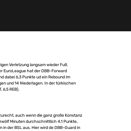
rigen Verletzung langsam wieder Fuß.
der EuroLeague hat der DBB-Forward
sind dabei 6,3 Punkte ud ein Rebound im
gen und 14 Niederlagen. In der türkischen
, 6,5 REB).
 zurecht, auch wenn die ganz große Konstanz
zwölf Minuten durchschnittlich 4,1 Punkte,
n in der BSL aus. Hier wird de DBB-Guard in