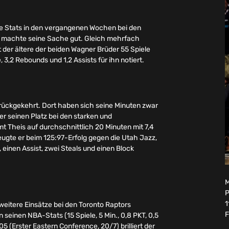
ine Stats in den vergangenen Wochen bei den
nd machte seine Sache gut. Gleich mehrfach
t der ältere der beiden Wagner Brüder 55 Spiele
 3,2 Rebounds und 1,2 Assists für ihn notiert.
 zurückgekehrt. Dort haben sich seine Minuten zwar
er seinen Platz bei den starken und
t Theis auf durchschnittlich 20 Minuten mit 7,4
gte er beim 125:97-Erfolg gegen die Utah Jazz,
, einen Assist, zwei Steals und einen Block
M
P
1
 weitere Einsätze bei den Toronto Raptors
F
einen NBA-Stats (15 Spiele, 5 Min., 0,8 PKT, 0,5
5 (Erster Eastern Conference, 20/7) brilliert der