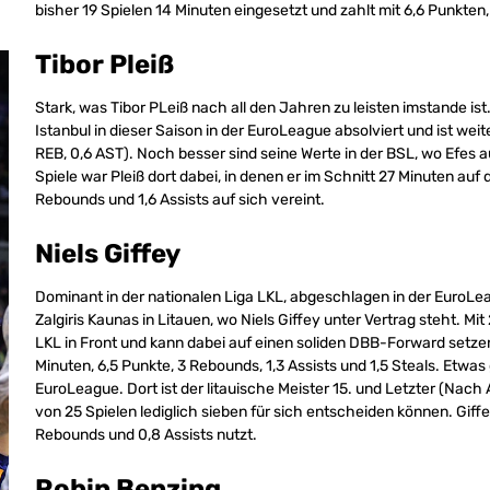
bisher 19 Spielen 14 Minuten eingesetzt und zahlt mit 6,6 Punkten
Tibor Pleiß
Stark, was Tibor PLeiß nach all den Jahren zu leisten imstande ist
Istanbul in dieser Saison in der EuroLeague absolviert und ist weit
REB, 0,6 AST). Noch besser sind seine Werte in der BSL, wo Efes au
Spiele war Pleiß dort dabei, in denen er im Schnitt 27 Minuten auf
Rebounds und 1,6 Assists auf sich vereint.
Niels Giffey
Dominant in der nationalen Liga LKL, abgeschlagen in der EuroLeagu
Zalgiris Kaunas in Litauen, wo Niels Giffey unter Vertrag steht. Mit 
LKL in Front und kann dabei auf einen soliden DBB-Forward setzen
Minuten, 6,5 Punkte, 3 Rebounds, 1,3 Assists und 1,5 Steals. Etwas 
EuroLeague. Dort ist der litauische Meister 15. und Letzter (Nac
von 25 Spielen lediglich sieben für sich entscheiden können. Giffey
Rebounds und 0,8 Assists nutzt.
Robin Benzing