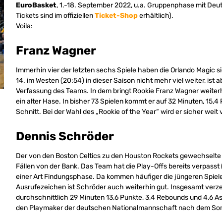
EuroBasket
, 1.-18. September 2022, u.a. Gruppenphase mit Deuts
Tickets sind im offiziellen
Ticket-Shop
erhältlich).
Voila:
Franz Wagner
Immerhin vier der letzten sechs Spiele haben die Orlando Magic si
14. im Westen (20:54) in dieser Saison nicht mehr viel weiter, ist a
Verfassung des Teams. In dem bringt Rookie Franz Wagner weiterhi
ein alter Hase. In bisher 73 Spielen kommt er auf 32 Minuten, 15,4
Schnitt. Bei der Wahl des „Rookie of the Year“ wird er sicher weit
Dennis Schröder
Der von den Boston Celtics zu den Houston Rockets gewechselte
Fällen von der Bank. Das Team hat die Play-Offs bereits verpasst (
einer Art Findungsphase. Da kommen häufiger die jüngeren Spiele
Ausrufezeichen ist Schröder auch weiterhin gut. Insgesamt verzei
durchschnittlich 29 Minuten 13,6 Punkte, 3,4 Rebounds und 4,6 Ass
den Playmaker der deutschen Nationalmannschaft nach dem Som