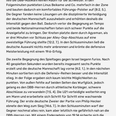
ließ die DBB-Auswahl keinen Raum für die Schweizer. In den
Folgeminuten punkteten Linus Beikame und Co. mehrfach in der Zone
und bauten dadurch ein komfortables Führungs-Polster auf (8:2, 5.).
Die Gegner fanden keine Lösungen um die disziplinierte Verteidigung
der deutschen Mannschaft auszuhebeln und erhöhten deshalb die
Intensität gegen den Ball. Dadurch verlor die Begegnung an Tempo
und beide Nationalmannschaften taten sich schwer Punkte auf die
Anzeigetafel zu bringen. Der Knoten platzte dann durch Agyeman, als
er drei Minuten vor Schluss per Alley-Oop-Abschluss auf eine
zweistellige Führung stellte (12:2, 7.). In den Schlussminuten ließ die
deutsche Auswahl nichts mehr anbrennen und krönte die defensive
Meisterleistung mit einem 19:6-Erfolg.
Die zweite Begegnung des Spieltages gegen Israel begann furios. Nach
40 gespielten Sekunden wurden bereits insgesamt sechs Punkte
erzielt und die deutsche Mannschaft lag vorne (4:2, 1.). In den nächsten
Minuten sortierten sich die Defensiv-Reihen besser und die Intensität
stieg. In der Folge ergaben sich kaum leichte Möglichkeiten zu
punkten. Von außen fehlte auf beiden Seiten das Wurfglück, jedoch
gelang es den DBB-Herren durch athletische Korbleger, schwere
Abschlüsse zu verwandeln (7:5, 4). Die U21 verteidigte weiterhin eng
am Mann und erarbeitete sich Schritt für Schritt eine wachsende
Führung. Der erste deutsche Zweier der Partie von Philip Hecker
ebnete den Weg zum Sieg (14:6, 7.). In den Schlussminuten warf der
Gegner nochmal alles rein, kam aber letztlich nie gefährlich nah an die
DBB-Herren ran. Mit einem Endergebnis von 19:14 sicherte sich die