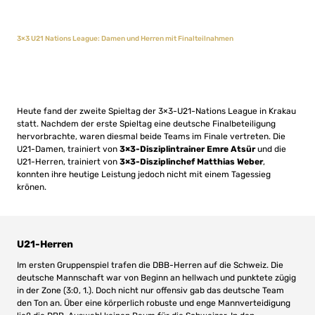
3×3 U21 Nations League: Damen und Herren mit Finalteilnahmen
Heute fand der zweite Spieltag der 3×3-U21-Nations League in Krakau
statt. Nachdem der erste Spieltag eine deutsche Finalbeteiligung
hervorbrachte, waren diesmal beide Teams im Finale vertreten. Die
U21-Damen, trainiert von
3×3-Disziplintrainer Emre Atsür
und die
U21-Herren, trainiert von
3×3-Disziplinchef Matthias Weber
,
konnten ihre heutige Leistung jedoch nicht mit einem Tagessieg
krönen.
U21-Herren
Im ersten Gruppenspiel trafen die DBB-Herren auf die Schweiz. Die
deutsche Mannschaft war von Beginn an hellwach und punktete zügig
in der Zone (3:0, 1.). Doch nicht nur offensiv gab das deutsche Team
den Ton an. Über eine körperlich robuste und enge Mannverteidigung