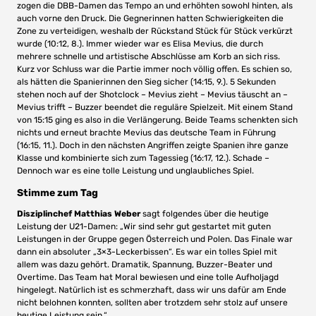
zogen die DBB-Damen das Tempo an und erhöhten sowohl hinten, als
auch vorne den Druck. Die Gegnerinnen hatten Schwierigkeiten die
Zone zu verteidigen, weshalb der Rückstand Stück für Stück verkürzt
wurde (10:12, 8.). Immer wieder war es Elisa Mevius, die durch
mehrere schnelle und artistische Abschlüsse am Korb an sich riss.
Kurz vor Schluss war die Partie immer noch völlig offen. Es schien so,
als hätten die Spanierinnen den Sieg sicher (14:15, 9.). 5 Sekunden
stehen noch auf der Shotclock – Mevius zieht – Mevius täuscht an –
Mevius trifft – Buzzer beendet die reguläre Spielzeit. Mit einem Stand
von 15:15 ging es also in die Verlängerung. Beide Teams schenkten sich
nichts und erneut brachte Mevius das deutsche Team in Führung
(16:15, 11.). Doch in den nächsten Angriffen zeigte Spanien ihre ganze
Klasse und kombinierte sich zum Tagessieg (16:17, 12.). Schade –
Dennoch war es eine tolle Leistung und unglaubliches Spiel.
Stimme zum Tag
Disziplinchef Matthias Weber
sagt folgendes über die heutige
Leistung der U21-Damen: „Wir sind sehr gut gestartet mit guten
Leistungen in der Gruppe gegen Österreich und Polen. Das Finale war
dann ein absoluter „3×3-Leckerbissen“. Es war ein tolles Spiel mit
allem was dazu gehört. Dramatik, Spannung, Buzzer-Beater und
Overtime. Das Team hat Moral bewiesen und eine tolle Aufholjagd
hingelegt. Natürlich ist es schmerzhaft, dass wir uns dafür am Ende
nicht belohnen konnten, sollten aber trotzdem sehr stolz auf unsere
heutige Leistung sein.“