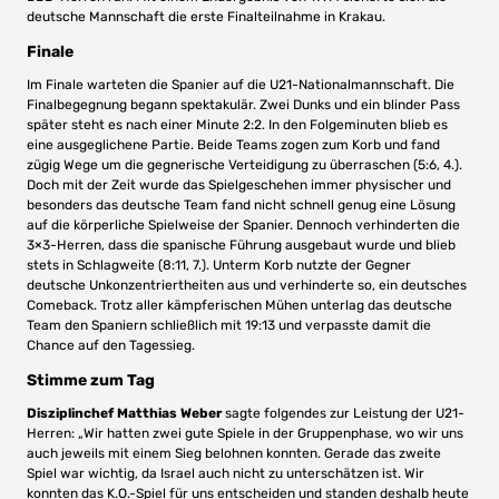
deutsche Mannschaft die erste Finalteilnahme in Krakau.
Finale
Im Finale warteten die Spanier auf die U21-Nationalmannschaft. Die
Finalbegegnung begann spektakulär. Zwei Dunks und ein blinder Pass
später steht es nach einer Minute 2:2. In den Folgeminuten blieb es
eine ausgeglichene Partie. Beide Teams zogen zum Korb und fand
zügig Wege um die gegnerische Verteidigung zu überraschen (5:6, 4.).
Doch mit der Zeit wurde das Spielgeschehen immer physischer und
besonders das deutsche Team fand nicht schnell genug eine Lösung
auf die körperliche Spielweise der Spanier. Dennoch verhinderten die
3×3-Herren, dass die spanische Führung ausgebaut wurde und blieb
stets in Schlagweite (8:11, 7.). Unterm Korb nutzte der Gegner
deutsche Unkonzentriertheiten aus und verhinderte so, ein deutsches
Comeback. Trotz aller kämpferischen Mühen unterlag das deutsche
Team den Spaniern schließlich mit 19:13 und verpasste damit die
Chance auf den Tagessieg.
Stimme zum Tag
Disziplinchef Matthias Weber
sagte folgendes zur Leistung der U21-
Herren: „Wir hatten zwei gute Spiele in der Gruppenphase, wo wir uns
auch jeweils mit einem Sieg belohnen konnten. Gerade das zweite
Spiel war wichtig, da Israel auch nicht zu unterschätzen ist. Wir
konnten das K.O.-Spiel für uns entscheiden und standen deshalb heute