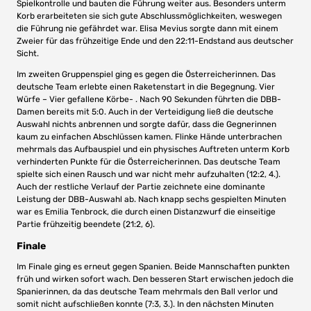
Spielkontrolle und bauten die Führung weiter aus. Besonders unterm
Korb erarbeiteten sie sich gute Abschlussmöglichkeiten, weswegen
die Führung nie gefährdet war. Elisa Mevius sorgte dann mit einem
Zweier für das frühzeitige Ende und den 22:11-Endstand aus deutscher
Sicht.
Im zweiten Gruppenspiel ging es gegen die Österreicherinnen. Das
deutsche Team erlebte einen Raketenstart in die Begegnung. Vier
Würfe – Vier gefallene Körbe- . Nach 90 Sekunden führten die DBB-
Damen bereits mit 5:0. Auch in der Verteidigung ließ die deutsche
Auswahl nichts anbrennen und sorgte dafür, dass die Gegnerinnen
kaum zu einfachen Abschlüssen kamen. Flinke Hände unterbrachen
mehrmals das Aufbauspiel und ein physisches Auftreten unterm Korb
verhinderten Punkte für die Österreicherinnen. Das deutsche Team
spielte sich einen Rausch und war nicht mehr aufzuhalten (12:2, 4.).
Auch der restliche Verlauf der Partie zeichnete eine dominante
Leistung der DBB-Auswahl ab. Nach knapp sechs gespielten Minuten
war es Emilia Tenbrock, die durch einen Distanzwurf die einseitige
Partie frühzeitig beendete (21:2, 6).
Finale
Im Finale ging es erneut gegen Spanien. Beide Mannschaften punkten
früh und wirken sofort wach. Den besseren Start erwischen jedoch die
Spanierinnen, da das deutsche Team mehrmals den Ball verlor und
somit nicht aufschließen konnte (7:3, 3.). In den nächsten Minuten