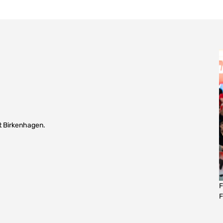
t Birkenhagen.
F
F