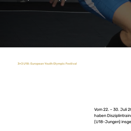
3×3 U18: European Youth Olympic Festival
Vom 22. – 30. Juli 
haben Disziplintrai
(U18-Jungen) insge