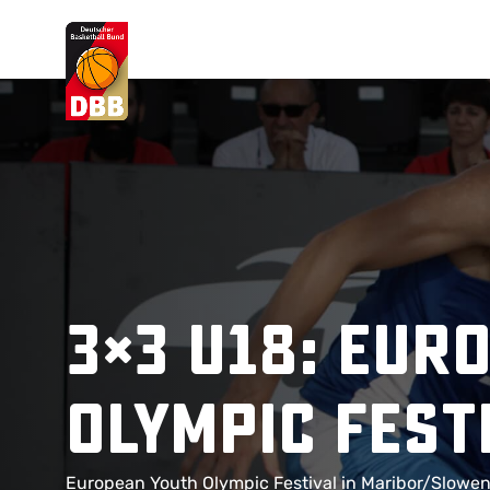
Suchvorschläge
Lorem Ipsum
Dolor Sit
Amet Valputo
3×3 U18: Eur
Olympic Fest
European Youth Olympic Festival in Maribor/Slowenie