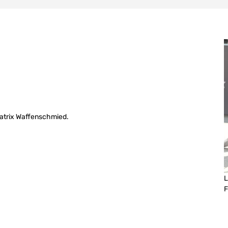
atrix Waffenschmied.
L
F