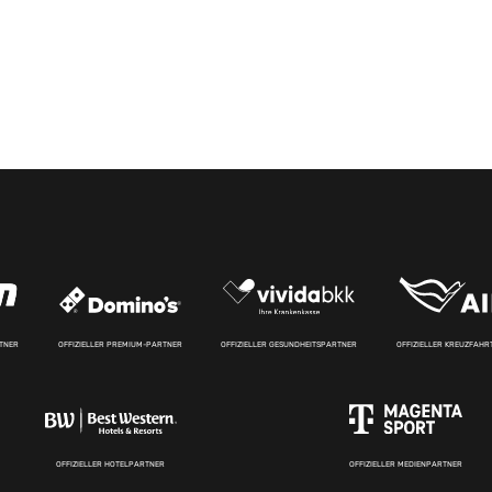
RTNER
OFFIZIELLER PREMIUM-PARTNER
OFFIZIELLER GESUNDHEITSPARTNER
OFFIZIELLER KREUZFAH
OFFIZIELLER HOTELPARTNER
OFFIZIELLER MEDIENPARTNER