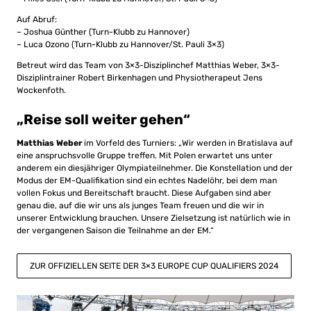
Auf Abruf:
– Joshua Günther (Turn-Klubb zu Hannover)
– Luca Ozono (Turn-Klubb zu Hannover/St. Pauli 3×3)
Betreut wird das Team von 3×3-Disziplinchef Matthias Weber, 3×3-
Disziplintrainer Robert Birkenhagen und Physiotherapeut Jens
Wockenfoth.
„Reise soll weiter gehen“
Matthias Weber
im Vorfeld des Turniers: „Wir werden in Bratislava auf
eine anspruchsvolle Gruppe treffen. Mit Polen erwartet uns unter
anderem ein diesjähriger Olympiateilnehmer. Die Konstellation und der
Modus der EM-Qualifikation sind ein echtes Nadelöhr, bei dem man
vollen Fokus und Bereitschaft braucht. Diese Aufgaben sind aber
genau die, auf die wir uns als junges Team freuen und die wir in
unserer Entwicklung brauchen. Unsere Zielsetzung ist natürlich wie in
der vergangenen Saison die Teilnahme an der EM.“
ZUR OFFIZIELLEN SEITE DER 3×3 EUROPE CUP QUALIFIERS 2024