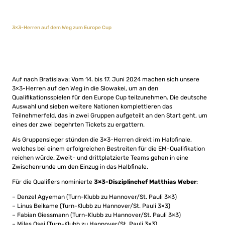
3×3-Herren auf dem Weg zum Europe Cup
Auf nach Bratislava: Vom 14. bis 17. Juni 2024 machen sich unsere
3×3-Herren auf den Weg in die Slowakei, um an den
Qualifikationsspielen für den Europe Cup teilzunehmen. Die deutsche
Auswahl und sieben weitere Nationen komplettieren das
Teilnehmerfeld, das in zwei Gruppen aufgeteilt an den Start geht, um
eines der zwei begehrten Tickets zu ergattern.
Als Gruppensieger stünden die 3×3-Herren direkt im Halbfinale,
welches bei einem erfolgreichen Bestreiten für die EM-Qualifikation
reichen würde. Zweit- und drittplatzierte Teams gehen in eine
Zwischenrunde um den Einzug in das Halbfinale.
Für die Qualifiers nominierte
3×3-Disziplinchef Matthias Weber
:
– Denzel Agyeman (Turn-Klubb zu Hannover/St. Pauli 3×3)
– Linus Beikame (Turn-Klubb zu Hannover/St. Pauli 3×3)
– Fabian Giessmann (Turn-Klubb zu Hannover/St. Pauli 3×3)
– Miles Osei (Turn-Klubb zu Hannover/St. Pauli 3×3)