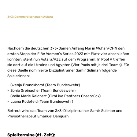
3×3: Damen reisen nach Astara
Nachdem die deutschen 3×3-Damen Anfang Mai in Wuhan/CHN den
ersten Stopp der FIBA Women’s Series 2023 mit Platz vier abschließen
konnten, steht nun Astara/AZE auf dem Programm. In Pool A treffen
sie dort auf die Ukraine und Ägypten (Vier Pools mit je drei Teams). Für
diese Duelle nominierte Disziplintrainer Samir Suliman folgende
Spielerinnen:
– Svenja Brunckhorst (Team Bundeswehr)
– Sonja Greinacher (Team Bundeswehr)
– Stella Marie Reichert (GiroLive Panthers Onsabrück)
– Luana Rodefeld (Team Bundeswehr)
Betreut wird das Team von 3×3-Disziplintrainer Samir Suliman und
Physiotherapeut Emanuel Danquah.
Spieltermine (dt. Zeit):