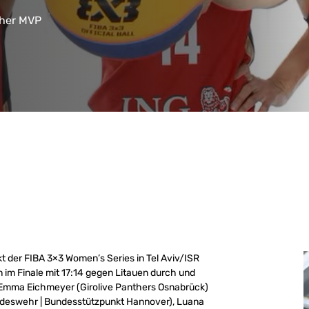
cher MVP
t der FIBA 3×3 Women’s Series in Tel Aviv/ISR
n im Finale mit 17:14 gegen Litauen durch und
f Emma Eichmeyer (Girolive Panthers Osnabrück)
undeswehr | Bundesstützpunkt Hannover), Luana