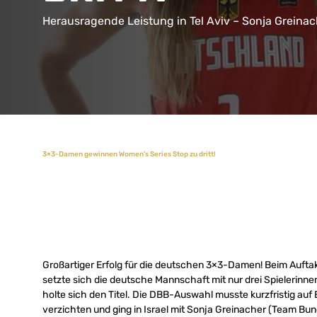
Herausragende Leistung in Tel Aviv – Sonja Greina
3×3-Damen gewinnen Women’s Series Stop zu dritt!
Großartiger Erfolg für die deutschen 3×3-Damen! Beim Auftak
setzte sich die deutsche Mannschaft mit nur drei Spielerinne
holte sich den Titel. Die DBB-Auswahl musste kurzfristig au
verzichten und ging in Israel mit Sonja Greinacher (Team B