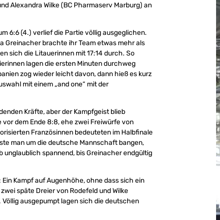
nd Alexandra Wilke (BC Pharmaserv Marburg) an
 6:6 (4.) verlief die Partie völlig ausgeglichen.
onja Greinacher brachte ihr Team etwas mehr als
en sich die Litauerinnen mit 17:14 durch. So
ierinnen lagen die ersten Minuten durchweg
Spanien zog wieder leicht davon, dann hieß es kurz
Auswahl mit einem „and one“ mit der
denden Kräfte, aber der Kampfgeist blieb
e vor dem Ende 8:8, ehe zwei Freiwürfe von
vorisierten Französinnen bedeuteten im Halbfinale
usste man um die deutsche Mannschaft bangen,
eb unglaublich spannend, bis Greinacher endgültig
r: Ein Kampf auf Augenhöhe, ohne dass sich ein
zwei späte Dreier von Rodefeld und Wilke
). Völlig ausgepumpt lagen sich die deutschen