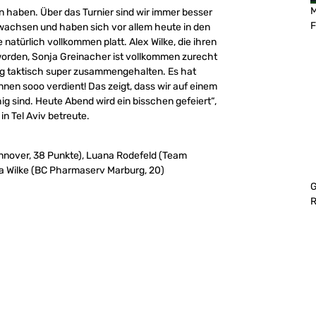
M
n haben. Über das Turnier sind wir immer besser
F
ewachsen und haben sich vor allem heute in den
 natürlich vollkommen platt. Alex Wilke, die ihren
t worden, Sonja Greinacher ist vollkommen zurecht
g taktisch super zusammengehalten. Es hat
nen sooo verdient! Das zeigt, dass wir auf einem
ig sind. Heute Abend wird ein bisschen gefeiert“,
in Tel Aviv betreute.
nover, 38 Punkte), Luana Rodefeld (Team
a Wilke (BC Pharmaserv Marburg, 20)
G
R