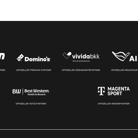
RTNER
OFFIZIELLER PREMIUM-PARTNER
OFFIZIELLER GESUNDHEITSPARTNER
OFFIZIELLER KREUZFAH
OFFIZIELLER HOTELPARTNER
OFFIZIELLER MEDIENPARTNER