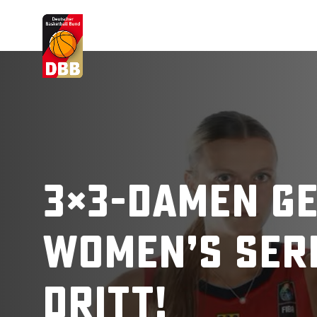
Suchvorschläge
Lorem Ipsum
Dolor Sit
Amet Valputo
3×3-Damen g
Women’s Seri
dritt!