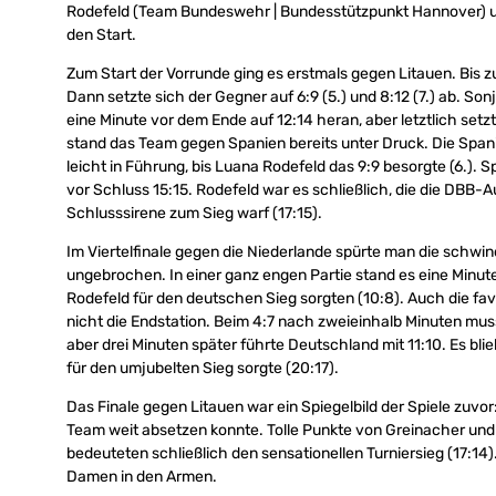
Rodefeld (Team Bundeswehr | Bundesstützpunkt Hannover) u
den Start.
Zum Start der Vorrunde ging es erstmals gegen Litauen. Bis zum
Dann setzte sich der Gegner auf 6:9 (5.) und 8:12 (7.) ab. S
eine Minute vor dem Ende auf 12:14 heran, aber letztlich setzt
stand das Team gegen Spanien bereits unter Druck. Die Span
leicht in Führung, bis Luana Rodefeld das 9:9 besorgte (6.). 
vor Schluss 15:15. Rodefeld war es schließlich, die die DBB-
Schlusssirene zum Sieg warf (17:15).
Im Viertelfinale gegen die Niederlande spürte man die schwin
ungebrochen. In einer ganz engen Partie stand es eine Minut
Rodefeld für den deutschen Sieg sorgten (10:8). Auch die fa
nicht die Endstation. Beim 4:7 nach zweieinhalb Minuten m
aber drei Minuten später führte Deutschland mit 11:10. Es bli
für den umjubelten Sieg sorgte (20:17).
Das Finale gegen Litauen war ein Spiegelbild der Spiele zuvo
Team weit absetzen konnte. Tolle Punkte von Greinacher und 
bedeuteten schließlich den sensationellen Turniersieg (17:14
Damen in den Armen.